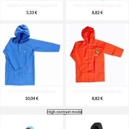
Pláštěnka FROGY dětská zelená
VIOLA 5907 Detská pláštenka
5,33 €
8,82 €
VIOLA 5503 Detská pláštenka
VIOLA 5907 Detská pláštenka
10,04 €
8,82 €
High-contrast mode