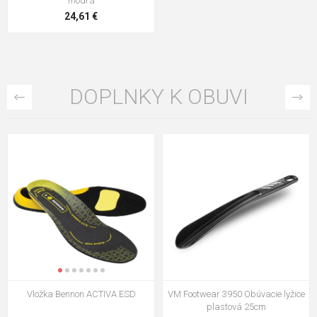
modrá
24,61 €
DOPLNKY K OBUVI
VM Footwear 3009 Vkladacia
VM Footwear 3102 Šnúrky ploché
stielka