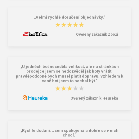
„Velmi rychlé doručení objednávky.“
★★★★★
★★★★★
Ověřený zákazník Zboží
„U jedněch bot neseděla velikost, ale na stránkách
prodejce jsem se nedozvěděl jak boty vrátit,
pravděpodobně bych musel platit dopravu, vzhledem k
ceně bot jsem to nechal být.“
★★★★★
★★★★★
Ověřený zákazník Heureka
„Rychlé dodání. Jsem spokojená a dobře se v nich
chodí.“