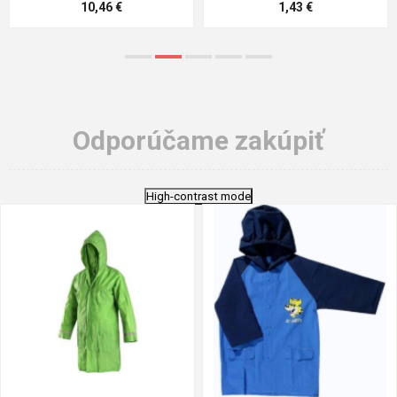
5,21 €
0,79 €
Odporúčame zakúpiť
High-contrast mode