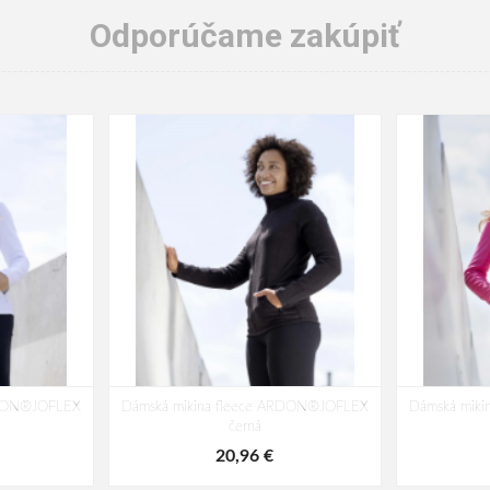
Odporúčame zakúpiť
RDON®JOFLEX
Dámská mikina fleece ARDON®JOFLEX
Dámská mik
černá
20,96 €