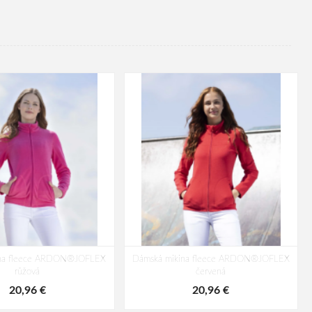
ina fleece ARDON®JOFLEX
Dámská mikina fleece ARDON®JOFLEX
růžová
červená
20,96 €
20,96 €