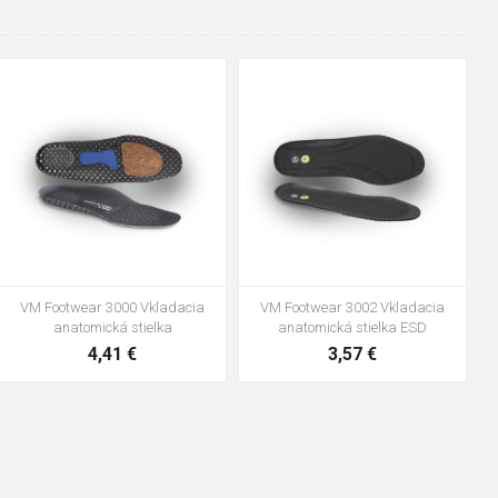
48
37
36
38
39
40
41
42
43
44
45
46
47
VM Footwear 3600 Impregnace
Vložka Bennon ABSORBA XTR
water stop
ESD
10,04 €
4,16 €