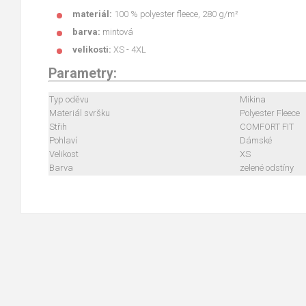
materiál:
100 % polyester fleece, 280 g/m²
barva:
mintová
velikosti:
XS - 4XL
Parametry:
Typ oděvu
Mikina
Materiál svršku
Polyester Fleece
Střih
COMFORT FIT
Pohlaví
Dámské
Velikost
XS
Barva
zelené odstíny