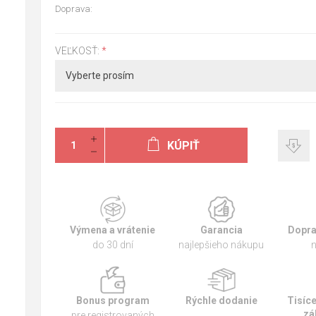
Doprava:
VEĽKOSŤ:
*
KÚPIŤ
Výmena a vrátenie
Garancia
Dopra
do 30 dní
najlepšieho nákupu
n
Bonus program
Rýchle dodanie
Tisíc
zá
pre registrovaných