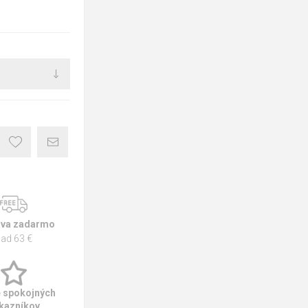
va zadarmo
ad 63 €
e spokojných
kazníkov