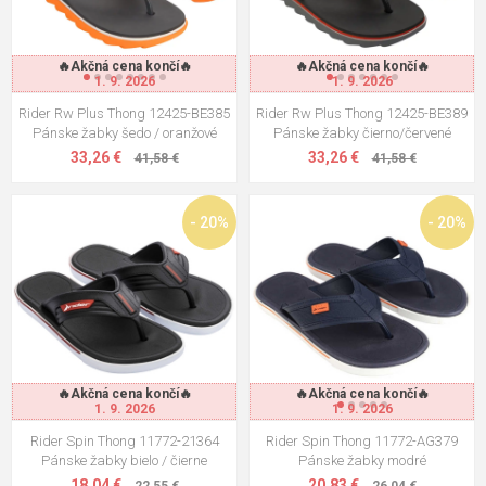
🔥Akčná cena končí🔥
🔥Akčná cena končí🔥
1. 9. 2026
1. 9. 2026
Rider Rw Plus Thong 12425-BE385
Rider Rw Plus Thong 12425-BE389
Pánske žabky šedo / oranžové
Pánske žabky čierno/červené
33,26 €
33,26 €
41,58 €
41,58 €
- 20%
- 20%
🔥Akčná cena končí🔥
🔥Akčná cena končí🔥
1. 9. 2026
1. 9. 2026
Rider Spin Thong 11772-21364
Rider Spin Thong 11772-AG379
Pánske žabky bielo / čierne
Pánske žabky modré
18,04 €
20,83 €