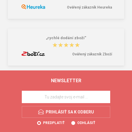
Ověřený zákazník Heureka
„rychlé dodání zboží“
★★★★★
★★★★★
Ověřený zákazník Zboží
NEWSLETTER
PRIHLÁSIŤ SA K ODBERU
PREDPLATIŤ
ODHLÁSIŤ