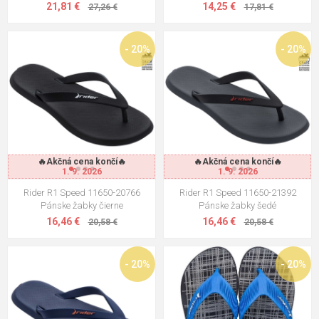
21,81 €
14,25 €
27,26 €
17,81 €
- 20%
- 20%
🔥Akčná cena končí🔥
🔥Akčná cena končí🔥
1. 9. 2026
1. 9. 2026
Rider R1 Speed 11650-20766
Rider R1 Speed 11650-21392
Pánske žabky čierne
Pánske žabky šedé
16,46 €
16,46 €
20,58 €
20,58 €
- 20%
- 20%