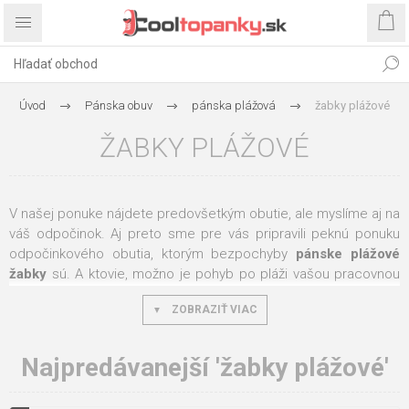
Úvod
Pánska obuv
pánska plážová
žabky plážové
ŽABKY PLÁŽOVÉ
V našej ponuke nájdete predovšetkým obutie, ale myslíme aj na
váš odpočinok. Aj preto sme pre vás pripravili peknú ponuku
odpočinkového obutia, ktorým bezpochyby
pánske plážové
žabky
sú. A ktovie, možno je pohyb po pláži vašou pracovnou
náplňou, potom oceníte túto kategóriu ešte viac.
Pánske
ZOBRAZIŤ VIAC
plážové žabky
predstavujú modernú obuv, s ktorou sa môžete
len tak bezstarostne prechádzať pozdĺž mora, dobre poslúži aj
ako pohodové a vzdušné topánky na záhradu.
Najpredávanejší 'žabky plážové'
Pre letnú pohodu a komfort pre vašu nohu v teplejšom počasí,
alebo vo vyhriatom interiéri, veľmi dobre poslúžia pánske