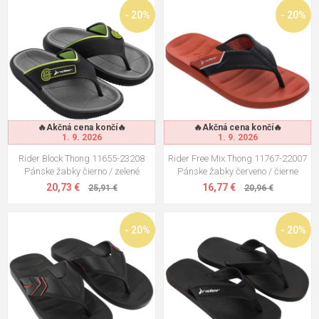
- 20%
- 20%
🔥Akčná cena končí🔥
🔥Akčná cena končí🔥
1. 9. 2026
1. 9. 2026
Rider Block Thong 11655-23208
Rider Free Mix Thong 11767-22007
Pánske žabky čierno / zelené
Pánske žabky červeno / čierne
20,73 €
16,77 €
25,91 €
20,96 €
- 20%
- 20%