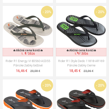
- 20%
- 20%
🔥Akčná cena končí🔥
🔥Akčná cena končí🔥
1. 9. 2026
1. 9. 2026
Rider R1 Energy VI 83560-AS355
Rider R1 Style Dedo 11818-AR169
Pánske žabky béžové
Pánske žabky čierne
16,46 €
18,45 €
20,58 €
23,06 €
- 20%
- 20%