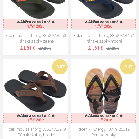
🔥Akčná cena končí🔥
🔥Akčná cena končí🔥
1. 9. 2026
1. 9. 2026
Rider Impulse Thong 83527-AR450
Rider Impulse Thong 83527-AR452
Pánske žabky zelené
Pánske žabky modré
21,81 €
21,81 €
27,26 €
27,26 €
- 20%
- 20%
🔥Akčná cena končí🔥
🔥Akčná cena končí🔥
1. 9. 2026
1. 9. 2026
Rider Impulse Thong 83527-AS979
Rider R1 Energy 10719-26012
Pánske žabky hnedé
Pánske žabky