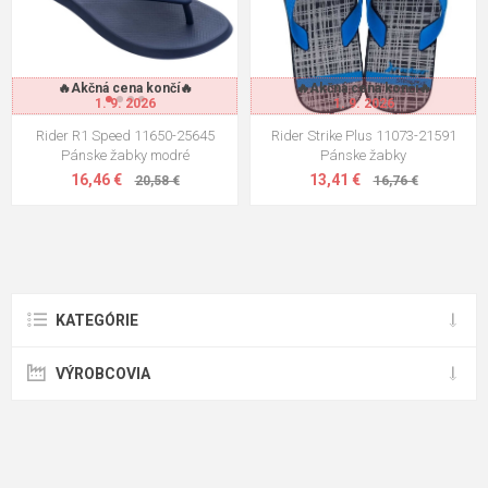
🔥Akčná cena končí🔥
🔥Akčná cena končí🔥
1. 9. 2026
1. 9. 2026
Rider R1 Speed 11650-25645
Rider Strike Plus 11073-21591
Pánske žabky modré
Pánske žabky
16,46 €
13,41 €
20,58 €
16,76 €
KATEGÓRIE
VÝROBCOVIA