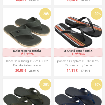
22,55 €
26,04 €
- 20%
- 20%
🔥Akčná cena končí🔥
🔥Akčná cena končí🔥
1. 9. 2026
1. 9. 2026
Rider Spin Thong 11772-AG382
Ipanema Graphics 83532-AP255
Pánske žabky zelené
Pánske žabky čierne
20,83 €
14,11 €
26,04 €
17,64 €
- 20%
- 20%