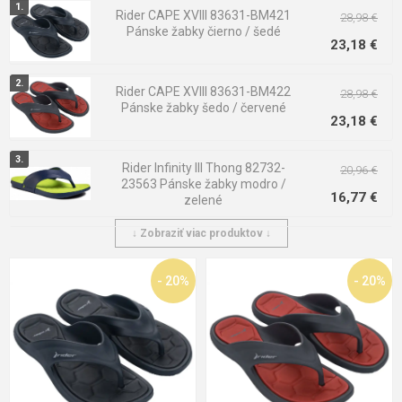
plážové žabky
. Ponúkame ich v rôznych podobách av rôznych
Rider CAPE XVIII 83631-BM421
28,98 €
Pánske žabky čierno / šedé
materiálových prevedeniach. Dávate prednosť plážovým
23,18 €
žabkám z mäkkých materiálov? Imponujú vám skôr plážové
žabky pevnejšej konštrukcie? Nebojte, u nás si určite vyberiete
Rider CAPE XVIII 83631-BM422
správne.
28,98 €
Pánske žabky šedo / červené
23,18 €
Rider Infinity III Thong 82732-
20,96 €
23563 Pánske žabky modro /
16,77 €
zelené
↓ Zobraziť viac produktov ↓
Rider Spin Thong 11772-21364
22,55 €
Pánske žabky bielo / čierne
18,04 €
- 20%
- 20%
Rider Block Thong 11655-23208
25,91 €
Pánske žabky čierno / zelené
20,73 €
Rider R1 Energy VI 83560-AS355
20,58 €