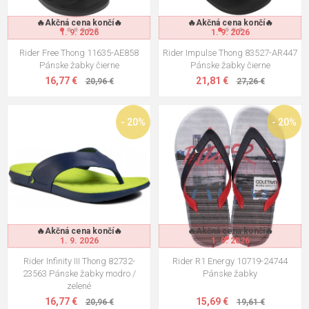
🔥Akčná cena končí🔥
🔥Akčná cena končí🔥
1. 9. 2026
1. 9. 2026
Rider Free Thong 11635-AE858
Rider Impulse Thong 83527-AR447
Pánske žabky čierne
Pánske žabky čierne
16,77 €
21,81 €
20,96 €
27,26 €
- 20%
- 20%
🔥Akčná cena končí🔥
🔥Akčná cena končí🔥
1. 9. 2026
1. 9. 2026
Rider Infinity III Thong 82732-
Rider R1 Energy 10719-24744
23563 Pánske žabky modro /
Pánske žabky
zelené
16,77 €
15,69 €
20,96 €
19,61 €