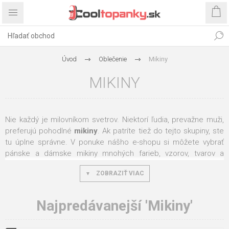
Úvod
Oblečenie
Mikiny
MIKINY
Nie každý je milovníkom svetrov. Niektorí ľudia, prevažne muži,
preferujú pohodlné
mikiny
. Ak patríte tiež do tejto skupiny, ste
tu úplne správne. V ponuke nášho e-shopu si môžete vybrať
pánske a dámske mikiny mnohých farieb, vzorov, tvarov a
materiálov. A to všetko v širokej škále veľkostí od XS až po 4XL.
ZOBRAZIŤ VIAC
Máme pre vás
dámske a pánske športové mikiny
, ktoré sú
vhodné na športové aktivity v chladnejších dňoch. Ale tiež
Najpredávanejší 'Mikiny'
elegantné mikiny
, ktoré sa hodia do práce, na schôdzku alebo
do mesta. Tieto mikiny majú jednoduchý elegantný štýl. Dajú sa
teda ľahko kombinovať so zvyškom vášho oblečenia.