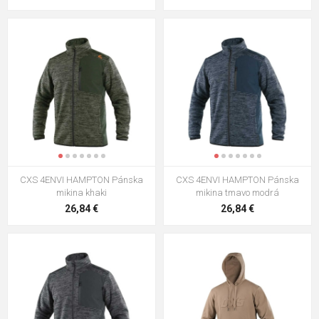
CXS 4ENVI HAMPTON Pánska
CXS 4ENVI HAMPTON Pánska
mikina khaki
mikina tmavo modrá
26,84 €
26,84 €