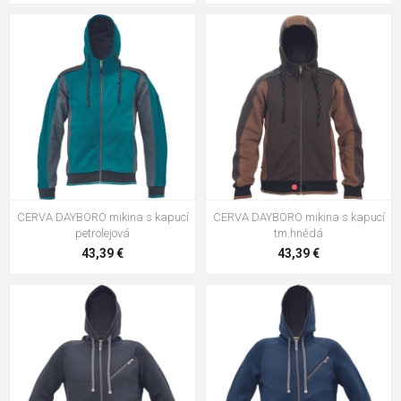
CERVA DAYBORO mikina s kapucí
CERVA DAYBORO mikina s kapucí
petrolejová
tm.hnědá
43,39 €
43,39 €