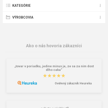
KATEGÓRIE
VÝROBCOVIA
Ako o nás hovoria zákazníci
„tovar v poriadku, jedine minus je, ze sa za nim dost
dlho caka“
★★★★★
★★★★★
Ověřený zákazník Heureka