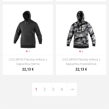
CXS ARYN Pánska mikina s
CXS ARYN Pánska mikina s
kapucňou čierna
kapucňou maskáčová
22,13 €
22,13 €
1
2
3
4