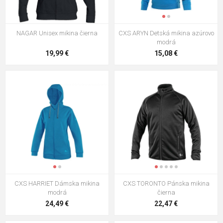
fleecová mikina čierna
14,07 €
NAGAR Unisex mikina čierna
CXS ARYN Detská mikina azúrovo
CXS HARRISON Pánska mikina
modrá
čierno / šedá
19,99 €
15,08 €
24,82 €
CXS TEXAS Pánska mikina modrá
27,51 €
TOURS Unisex mikina královská
modrá
14,95 €
CXS HARRIET Dámska mikina
CXS TORONTO Pánska mikina
modrá
čierna
24,49 €
22,47 €