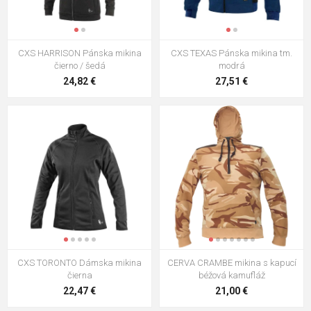
CXS HARRISON Pánska mikina
CXS TEXAS Pánska mikina tm.
čierno / šedá
modrá
24,82 €
27,51 €
CXS TORONTO Dámska mikina
CERVA CRAMBE mikina s kapucí
čierna
béžová kamufláž
22,47 €
21,00 €