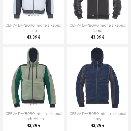
CERVA DAYBORO mikina s kapucí
CERVA DAYBORO mikina s kapucí
bílá
černá
43,39 €
43,39 €
CERVA DAYBORO mikina s kapucí
CERVA DAYBORO mikina s kapucí
mech.zelená
navy
43,39 €
43,39 €