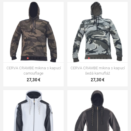
CERVA CRAMBE mikina s kapucí
CERVA CRAMBE mikina s kapucí
camouflage
šedá kamufláž
27,30 €
27,30 €