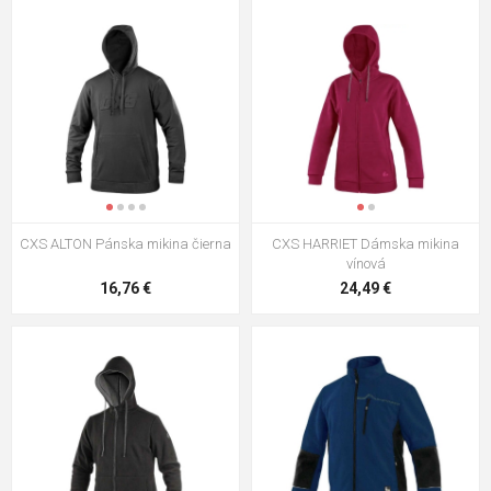
CXS ALTON Pánska mikina čierna
CXS HARRIET Dámska mikina
vínová
16,76 €
24,49 €