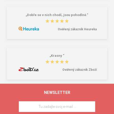
Nech už si vyberiete akýkoľvek model a príležitosť,
Asylum
stojí
pri vás.
„Dobře se v nich chodí, jsou pohodlné.“
★★★★★
★★★★★
Ověřený zákazník Heureka
„Krasny “
★★★★★
★★★★★
Ověřený zákazník Zboží
NEWSLETTER