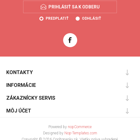
PRIHLÁSIŤ SA K ODBERU
PREDPLATIŤ
ODHLÁSIŤ
KONTAKTY
INFORMÁCIE
ZÁKAZNÍCKY SERVIS
MÔJ ÚČET
Powered by
nopCommerce
Designed by
Nop-Templates.com
Copyright © 2026 Cooltopanky.sk. Všetky práva vyhradené.