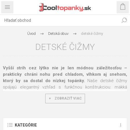
Úvod
Detská obuv
detské čižmy
DETSKÉ ČIŽMY
Vyšší strih cez lýtko nie je len módnou záležitosťou –
prakticky chráni nohu pred chladom, vlhkom aj snehom,
ktorý by sa dostal do nízkej topánky.
Naše detské čižmy
spájajú elegantný vzhľad s funkčnou konštrukciou: mäkká
výstelka, nepremokavý zvršok a pevná podrážka s
ZOBRAZIŤ VIAC
protišmykovým vzorom.
Kedy sú čižmy rozumnejšou voľbou než
členkové topánky?
KATEGÓRIE
Vysoký strih má konkrétne funkčné výhody, ktoré členková obuv