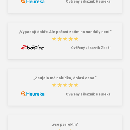
Ověřený zákazník Heureka
„Vypadají dobře.Ale počasí zatím na sandály není.“
★★★★★
★★★★★
Ověřený zákazník Zboží
„Zaujala mě nabídka, dobrá cena.“
★★★★★
★★★★★
Ověřený zákazník Heureka
„vše perfektní“