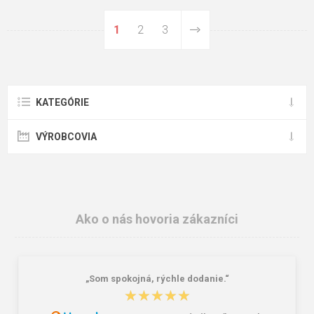
1
2
3
KATEGÓRIE
VÝROBCOVIA
Ako o nás hovoria zákazníci
„Som spokojná, rýchle dodanie.“
★★★★★
★★★★★