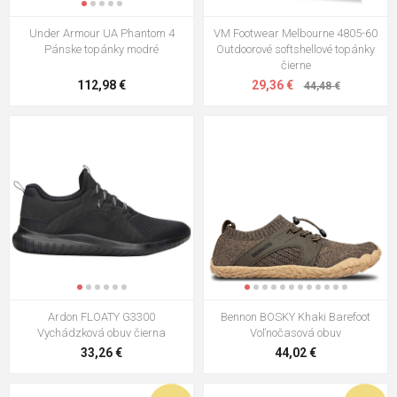
Under Armour UA Phantom 4
VM Footwear Melbourne 4805-60
Pánske topánky modré
Outdoorové softshellové topánky
čierne
112,98 €
29,36 €
44,48 €
Ardon FLOATY G3300
Bennon BOSKY Khaki Barefoot
Vychádzková obuv čierna
Voľnočasová obuv
33,26 €
44,02 €