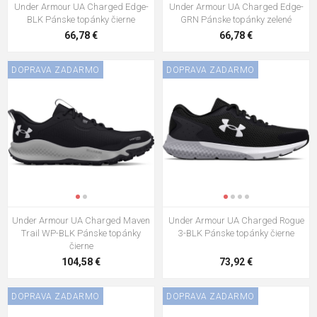
Under Armour UA Charged Edge-
Under Armour UA Charged Edge-
BLK Pánske topánky čierne
GRN Pánske topánky zelené
66,78 €
66,78 €
DOPRAVA ZADARMO
DOPRAVA ZADARMO
Under Armour UA Charged Maven
Under Armour UA Charged Rogue
Trail WP-BLK Pánske topánky
3-BLK Pánske topánky čierne
čierne
104,58 €
73,92 €
DOPRAVA ZADARMO
DOPRAVA ZADARMO