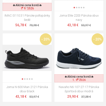
🔥Akčná cena končí🔥
1. 9. 2026
IMAC I3110.31 Pánske poltopánky
Joma Elite 2203 Pánska obuv
šedé
navy
56,78 €
43,18 €
70,98 €
53,97 €
- 20%
- 20%
🔥Akčná cena končí🔥
1. 9. 2026
Joma N-600 Man 2121 Pánska
Navaho N6-107-27-17 Pánska
obuv black
športová obuv modrá
43,18 €
29,90 €
53,97 €
37,38 €