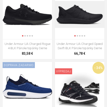
Under Armour UA Charged Rogue
Under Armour UA Charged Speed
4-BLK Pánske topánky čierne
Swift-BLK Pánske topánky čierne
83,58 €
66,78 €
DOPRAVA ZADARMO
- 34%
VÝPREDAJ