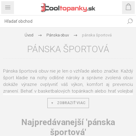
Úvod
Pánska obuv
pánska športová
PÁNSKA ŠPORTOVÁ
Pánska športová obuv nie je len o vzhľade alebo značke. Každý
šport kladie na nohy odlišné nároky a správne zvolená obuv
dokáže výrazne ovplyvniť váš výkon, komfort aj prevenciu
zranení. Behať v basketbalových topánkach alebo hrať volejbal
v bežeckej obuvi je podobné ako vyraziť na zasneženú cestu s
ZOBRAZIŤ VIAC
letnými pneumatikami – síce to funguje, ale rozdiel pocítite
veľmi rýchlo. Naša pánska športová obuv je navrhnutá pre
konkrétny druh pohybu, od behu cez halové športy až po
Najpredávanejší 'pánska
fitness a outdoorové aktivity.
športová'
Prečo „jedna športová obuv na všetko“