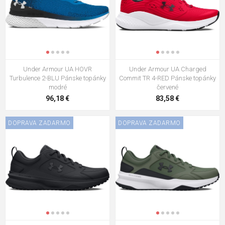
pustiť.
Ako spoznám, že je športová obuv opotrebovaná?
Sledujte tri hlavné signály:
Podrážka je nerovnomerne alebo asymetricky zošliapaná.
Under Armour UA HOVR
Under Armour UA Charged
Turbulence 2-BLU Pánske topánky
Commit TR 4-RED Pánske topánky
Tlmenie prestáva fungovať a začínate viac cítiť tvrdosť
modré
červené
povrchu.
96,18 €
83,58 €
Topánka sa pri postavení na rovný povrch nakláňa do
DOPRAVA ZADARMO
DOPRAVA ZADARMO
strany.
Ak spozorujete niektorý z týchto príznakov, je vhodné začať
vyberať nový pár športovej obuvi.