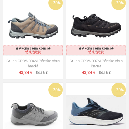
- 20%
- 20%
🔥Akčná cena končí🔥
🔥Akčná cena končí🔥
1. 9. 2026
1. 9. 2026
Gruna GPOW004M Pánska obuv
Gruna GPOW007M Pánska obuv
hnedá
čierna
43,34 €
43,34 €
54,18 €
54,18 €
- 20%
- 20%