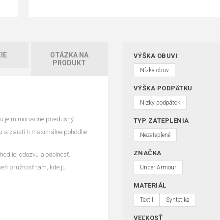
IE
OTÁZKA NA
VÝŠKA OBUVI
PRODUKT
Nízka obuv
VÝŠKA PODPÄTKU
Nízky podpätok
ou je mimoriadne priedušný.
TYP ZATEPLENIA
 a zaistí ti maximálne pohodlie
Nezateplené
ZNAČKA
dlie, odozvu a odolnosť.
eň pružnosť tam, kde ju
Under Armour
MATERIÁL
Textil
Syntetika
VEĽKOSŤ