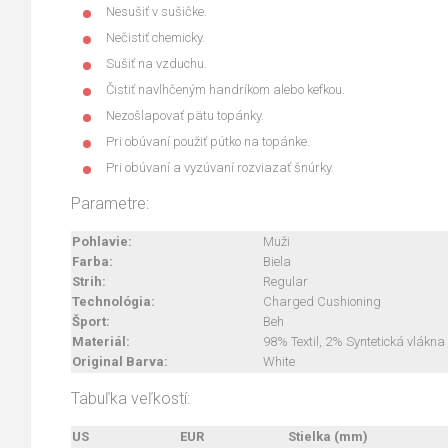
Nesušiť v sušičke.
Nečistiť chemicky.
Sušiť na vzduchu.
Čistiť navlhčeným handríkom alebo kefkou.
Nezošlapovať pätu topánky.
Pri obúvaní použiť pútko na topánke.
Pri obúvaní a vyzúvaní rozviazať šnúrky.
Parametre:
Pohlavie:
Muži
Farba:
Biela
Strih:
Regular
Technológia:
Charged Cushioning
Šport:
Beh
Materiál:
98% Textil, 2% Syntetická vlákna
Original Barva:
White
Tabuľka veľkostí:
US
EUR
Stielka (mm)