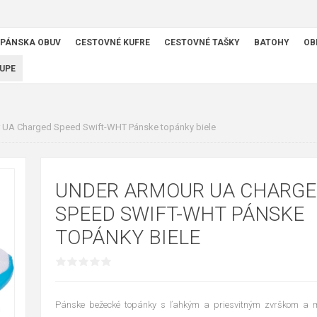
PÁNSKA OBUV
CESTOVNÉ KUFRE
CESTOVNÉ TAŠKY
BATOHY
OB
UPE
 UA Charged Speed Swift-WHT Pánske topánky biele
UNDER ARMOUR UA CHARG
SPEED SWIFT-WHT PÁNSKE
TOPÁNKY BIELE
Pánske bežecké topánky s ľahkým a priesvitným zvrškom a 