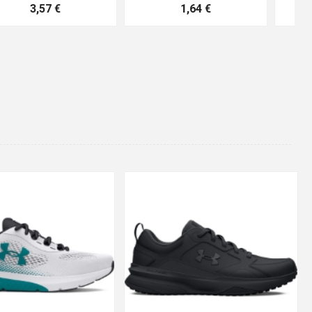
10,04 €
4,16 €