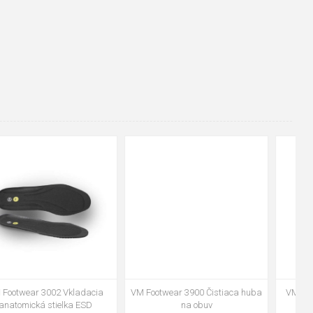
48
37
36
38
39
40
41
42
43
44
45
46
47
VM Footwear 3600 Impregnace
Vložka Bennon ABSORBA XTR
water stop
ESD