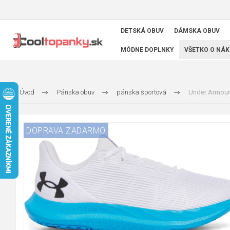
DETSKÁ OBUV
DÁMSKA OBUV
MÓDNE DOPLNKY
VŠETKO O NÁK
Úvod
Pánska obuv
pánska športová
Under Armour
DOPRAVA ZADARMO