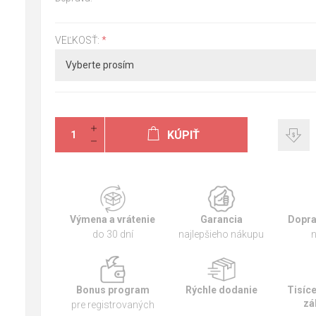
VEĽKOSŤ:
*
KÚPIŤ
Výmena a vrátenie
Garancia
Dopra
do 30 dní
najlepšieho nákupu
n
Bonus program
Rýchle dodanie
Tisíc
zá
pre registrovaných