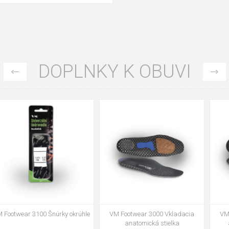
DOPLNKY K OBUVI
35
36
37
39
40
43
47
48
VM Footwear 3002 Vkladacia
VM Footwear 3900 Čistiaca huba
anatomická stielka ESD
na obuv