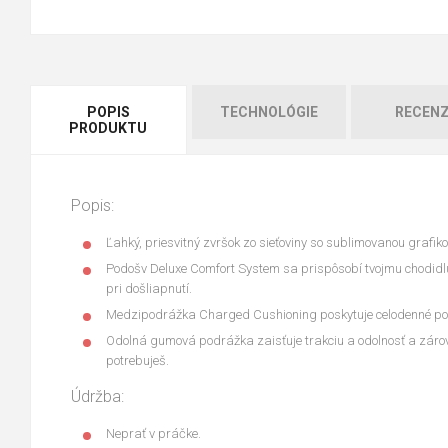
POPIS
TECHNOLÓGIE
RECENZ
PRODUKTU
Popis:
Ľahký, priesvitný zvršok zo sieťoviny so sublimovanou grafik
Podošv Deluxe Comfort System sa prispôsobí tvojmu chodidlu
pri došliapnutí.
Medzipodrážka Charged Cushioning poskytuje celodenné poho
Odolná gumová podrážka zaisťuje trakciu a odolnosť a zárov
potrebuješ.
Údržba:
Neprať v práčke.