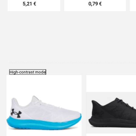
0,83 €
4,41 €
High-contrast mode