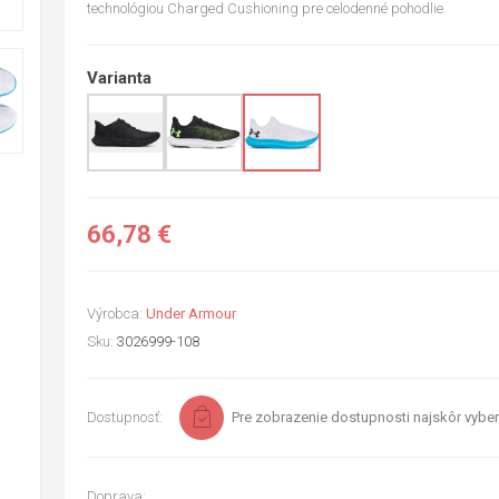
technológiou Charged Cushioning pre celodenné pohodlie.
Varianta
66,78 €
Výrobca:
Under Armour
Sku:
3026999-108
Dostupnosť:
Pre zobrazenie dostupnosti najskôr vyber
Doprava: