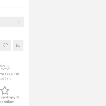
va zadarmo
ad 63 €
e spokojných
kazníkov