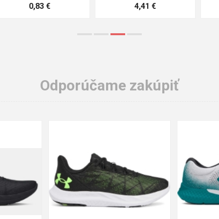
3,57 €
1,64 €
Odporúčame zakúpiť