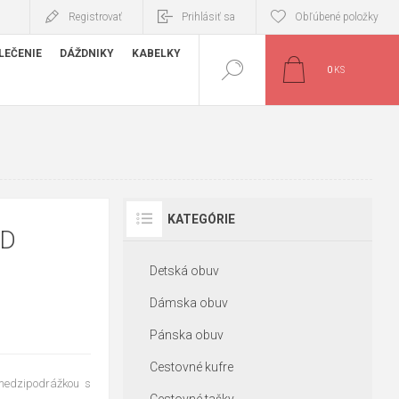
Registrovať
Prihlásiť sa
Obľúbené položky
LEČENIE
DÁŽDNIKY
KABELKY
0
KS
KATEGÓRIE
ED
Detská obuv
Dámska obuv
Pánska obuv
Cestovné kufre
medzipodrážkou s