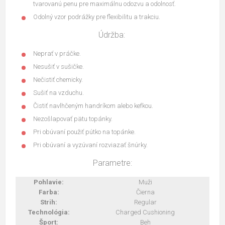
tvarovanú penu pre maximálnu odozvu a odolnosť.
Odolný vzor podrážky pre flexibilitu a trakciu.
Údržba:
Neprať v práčke.
Nesušiť v sušičke.
Nečistiť chemicky.
Sušiť na vzduchu.
Čistiť navlhčeným handríkom alebo kefkou.
Nezošlapovať pätu topánky.
Pri obúvaní použiť pútko na topánke.
Pri obúvaní a vyzúvaní rozviazať šnúrky.
Parametre:
Pohlavie:
Muži
Farba:
Čierna
Strih:
Regular
Technológia:
Charged Cushioning
Šport:
Beh