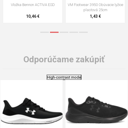
VM Footwear 3009 Vkladacia
VM Footwear 3102 Šnúrky ploché
stielka
5,21 €
0,79 €
Odporúčame zakúpiť
High-contrast mode