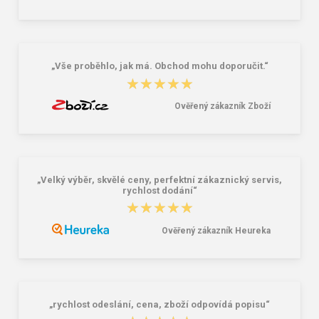
Ipanema Vibrant Sandal 83767-
Power POW722B Dámske športové
BQ361 Dámske sandále čierne
topánky
25,17 €
25,16 €
31,46 €
29,36 €
„Vše proběhlo, jak má. Obchod mohu doporučit.“
★★★★★
★★★★★
Ověřený zákazník Zboží
„Velký výběr, skvělé ceny, perfektní zákaznický servis,
rychlost dodání“
★★★★★
★★★★★
Ověřený zákazník Heureka
„rychlost odeslání, cena, zboží odpovídá popisu“