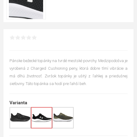
Pánske bežecké topánky na tvrdé mestské povrchy. Medzipodošva je
vyrobená z Charged Cushioning peny, ktorá dobre tlmí vibrácie a
má dlhú životnosť. Zvršok topánky je ušitý z ľahkej a priedušnej
sieťoviny. Táto topánka sa hodí pre ľahší beh.
Varianta