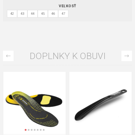
VEĽKOSŤ
42
43
44
45
46
47
DOPLNKY K OBUVI