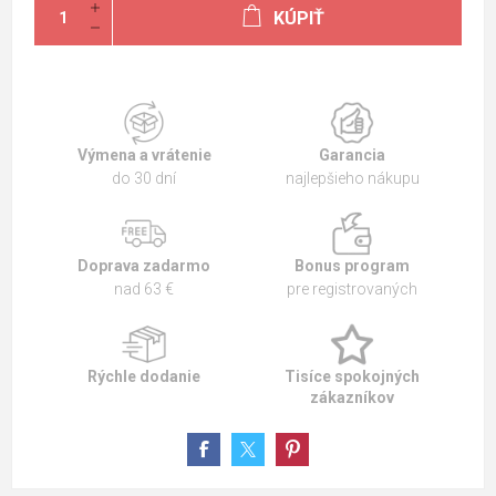
KÚPIŤ
Výmena a vrátenie
Garancia
do 30 dní
najlepšieho nákupu
Doprava zadarmo
Bonus program
nad 63 €
pre registrovaných
Rýchle dodanie
Tisíce spokojných
zákazníkov