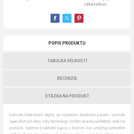
zákazníkov
POPIS PRODUKTU
TABUĽKA VEĽKOSTÍ
RECENZIE
OTÁZKA NA PRODUKT
Dámské bikershorts legíny se zvýšeným zesíleným pasem, vyvinuté
speciálně pro ženy. Díky technologii širšího opasku perfektně sedí na
postavě, zatímco praktické kapsy v bočním švu umožňují pohodlné