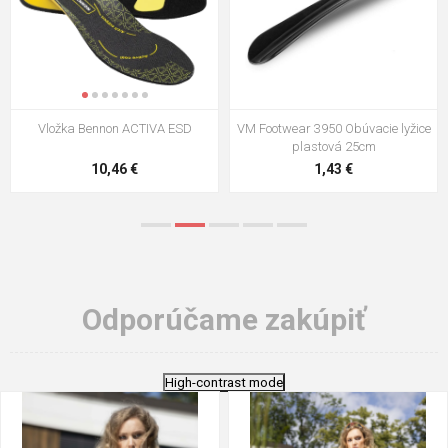
VM Footwear 3009 Vkladacia
VM Footwear 3102 Šnúrky ploché
stielka
5,21 €
0,79 €
Odporúčame zakúpiť
High-contrast mode