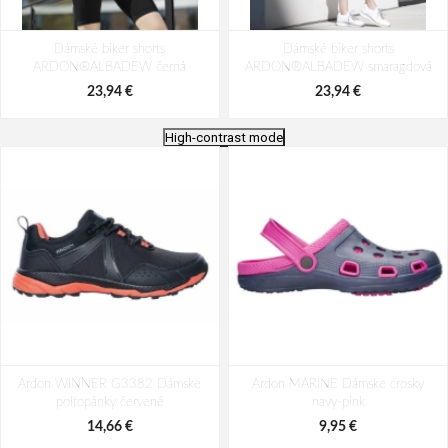
Dámské biker shorts
Dámské biker shorts
ARDON®ALBADEW černá
ARDON®ALBADEW smaragdová
23,94 €
23,94 €
High-contrast mode
Dámské legíny ARDON®ALBADEW
Dámské legíny ARDON®ALBADEW
Ardon WINNER G3382 Dámske
černá
Ardon MARINE Dámske crosky
smaragdová
poltopánky červené
navy-pink
27,89 €
27,89 €
14,66 €
9,95 €