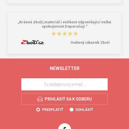
„Krásné zboží,materiál i velikost odpovídající velká
spokojenost Doporučuji “
★★★★★
★★★★★
Ověřený zákazník Zboží
NEWSLETTER
PRIHLÁSIŤ SA K ODBERU
PREDPLATIŤ
ODHLÁSIŤ