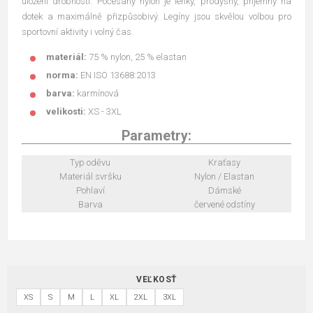
uložení drobností. Počesaný nylon je lehký, prodyšný, příjemný na
dotek a maximálně přizpůsobivý. Legíny jsou skvělou volbou pro
sportovní aktivity i volný čas.
materiál:
75 % nylon, 25 % elastan
norma:
EN ISO 13688:2013
barva:
karmínová
velikosti:
XS - 3XL
Parametry:
Typ oděvu
Kraťasy
Materiál svršku
Nylon / Elastan
Pohlaví
Dámské
Barva
červené odstíny
VEĽKOSŤ
XS
S
M
L
XL
2XL
3XL