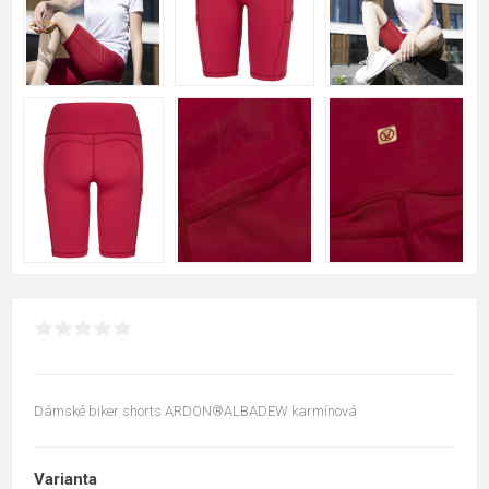
Dámské biker shorts ARDON®ALBADEW karmínová
Varianta