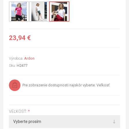
23,94 €
Výrobca:
Ardon
Sku:
H2477
Pre zobrazenie dostupnosti najskôr vyberte: Veľkosť
VEĽKOSŤ:
*