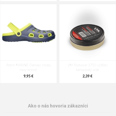
Ardon MARINE Dámske crosky
VM Footwear 3750 Leštiaci
navy-zelené
karnaubský vosk
9,95 €
2,39 €
Ako o nás hovoria zákazníci