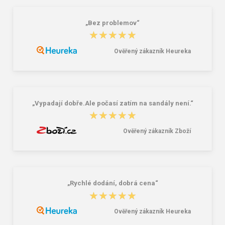
„Bez problemov“
★★★★★
★★★★★
Ověřený zákazník Heureka
Bagmaster EASY 22 A študentský
Granite 5 21747-13 Slnečné
penál - tmavomodrý modrý
okuliare
6,26 €
16,00 €
„Vypadají dobře.Ale počasí zatím na sandály není.“
★★★★★
★★★★★
Ověřený zákazník Zboží
„Rychlé dodání, dobrá cena“
★★★★★
★★★★★
Ověřený zákazník Heureka