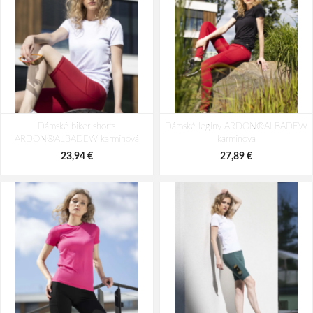
Dámské biker shorts
Dámské legíny ARDON®ALBADEW
ARDON®ALBADEW karmínová
karmínová
23,94 €
27,89 €