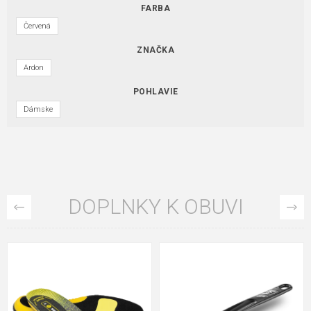
FARBA
Červená
ZNAČKA
Ardon
POHLAVIE
Dámske
DOPLNKY K OBUVI