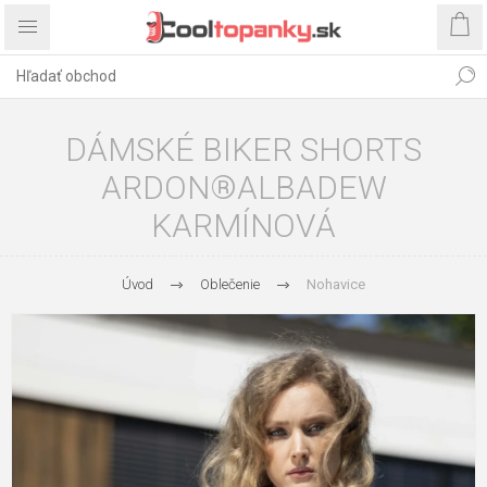
DÁMSKÉ BIKER SHORTS
ARDON®ALBADEW
KARMÍNOVÁ
Úvod
Oblečenie
Nohavice