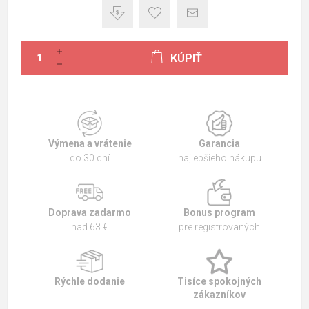
KÚPIŤ
Výmena a vrátenie
Garancia
do 30 dní
najlepšieho nákupu
Doprava zadarmo
Bonus program
nad 63 €
pre registrovaných
Rýchle dodanie
Tisíce spokojných
zákazníkov