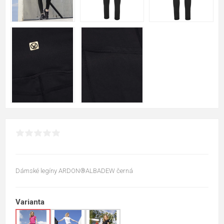
Dámské legíny ARDON®ALBADEW černá
Varianta