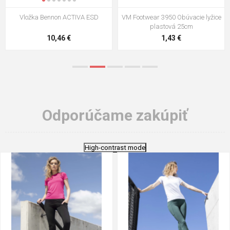
VM Footwear 3009 Vkladacia
VM Footwear 3102 Šnúrky ploché
stielka
5,21 €
0,79 €
Odporúčame zakúpiť
High-contrast mode