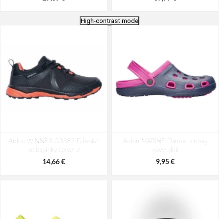
High-contrast mode
Dámské jegginy ARDON®JASVENA
Dámské softshellové kalhoty
Ardon WINNER G3382 Dámske
JEANS černá
Ardon MARINE Dámske crosky
ARDON®CITYCONIC® černá
poltopánky červené
navy-pink
39,90 €
51,45 €
14,66 €
9,95 €