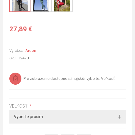
27,89 €
Výrobca:
Ardon
Sku:
H2470
Pre zobrazenie dostupnosti najskôr vyberte: Veľkosť
VEĽKOSŤ:
*