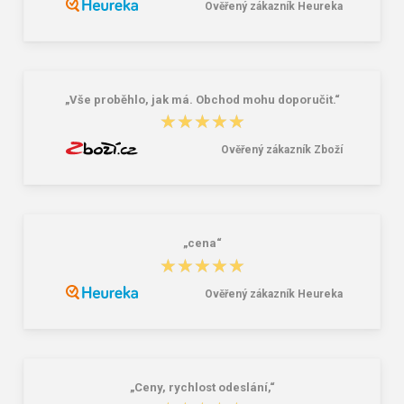
Ověřený zákazník Heureka
Bagmaster EASY 22 A študentský
Granite 5 21747-13 Slnečné
penál - tmavomodrý modrý
okuliare
6,26 €
16,00 €
„Vše proběhlo, jak má. Obchod mohu doporučit.“
★★★★★
★★★★★
Ověřený zákazník Zboží
„cena“
★★★★★
★★★★★
Ověřený zákazník Heureka
„Ceny, rychlost odeslání,“