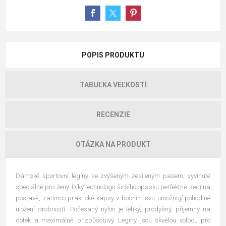
POPIS PRODUKTU
TABUĽKA VEĽKOSTÍ
RECENZIE
OTÁZKA NA PRODUKT
Dámské sportovní legíny se zvýšeným zesíleným pasem, vyvinuté
speciálně pro ženy. Díky technologii širšího opasku perfektně sedí na
postavě, zatímco praktické kapsy v bočním švu umožňují pohodlné
uložení drobností. Počesaný nylon je lehký, prodyšný, příjemný na
dotek a maximálně přizpůsobivý. Legíny jsou skvělou volbou pro