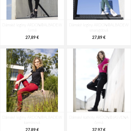
Dámské legíny ARDON®ALBADEW
Dámské legíny ARDON®ALBADEW
černá
smaragdová
27,89 €
27,89 €
Dámské legíny ARDON®ALBADEW
Dámské kalhoty ARDON®JASVENA
karmínová
černá
27,89 €
37,97 €