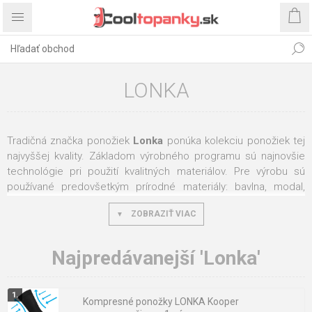
LONKA
Tradičná značka ponožiek
Lonka
ponúka kolekciu ponožiek tej
najvyššej kvality. Základom výrobného programu sú najnovšie
technológie pri použití kvalitných materiálov. Pre výrobu sú
používané predovšetkým prírodné materiály: bavlna, modal,
bambus. Takmer všetky produkty značky
Lonka
majú
ZOBRAZIŤ VIAC
retiazkovanou špici, horný lem býva voľný, nezviera nohu, a tak
nedochádza k otlakom... Vyskúšajte značku, ktorá má tradíciu.
Najpredávanejší 'Lonka'
Kompresné ponožky LONKA Kooper