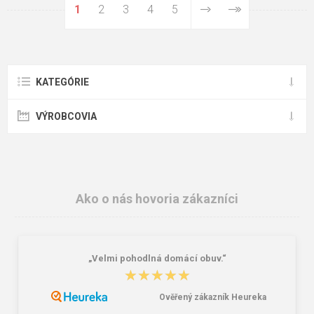
1
2
3
4
5
KATEGÓRIE
VÝROBCOVIA
Ako o nás hovoria zákazníci
„Velmi pohodlná domácí obuv.“
★★★★★
★★★★★
Ověřený zákazník Heureka