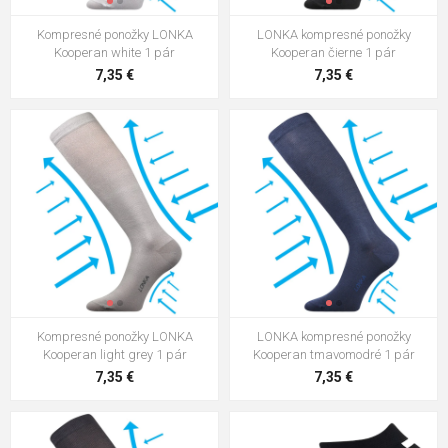
Kompresné ponožky LONKA
LONKA kompresné ponožky
LONKA kompresné ponožky
Kooperan white 1 pár
Kooperan čierne 1 pár
Kooperan tmavo šedé 1 pár
7,35 €
7,35 €
7,35 €
Kompresné ponožky LONKA Kooper
tmavo šedé 1 pár
5,38 €
Ponožky LONKA Drbambik black 3
páry
10,12 €
Kompresné ponožky LONKA
LONKA kompresné ponožky
Kooperan light grey 1 pár
Kooperan tmavomodré 1 pár
7,35 €
7,35 €