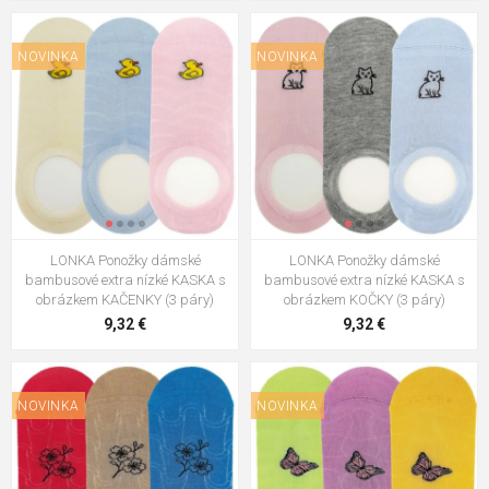
NOVINKA
NOVINKA
LONKA Ponožky dámské
LONKA Ponožky dámské
bambusové extra nízké KASKA s
bambusové extra nízké KASKA s
obrázkem KAČENKY (3 páry)
obrázkem KOČKY (3 páry)
9,32 €
9,32 €
NOVINKA
NOVINKA