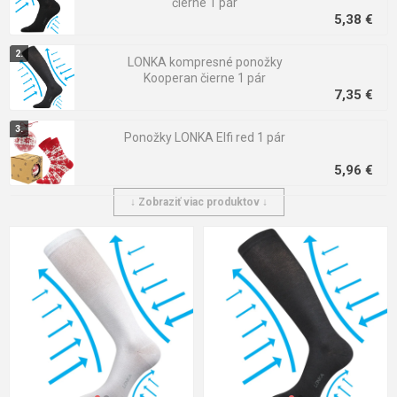
čierne 1 pár
5,38 €
LONKA kompresné ponožky
Kooperan čierne 1 pár
7,35 €
Ponožky LONKA Elfi red 1 pár
5,96 €
↓ Zobraziť viac produktov ↓
LONKA ponožky Elfi green 1 pár
5,96 €
LONKA ponožky Desi black 3 páry
7,77 €
Ponožky LONKA Elfi silver 1 pár
5,96 €