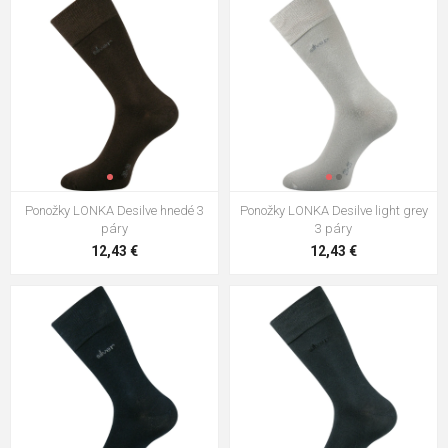
Ponožky LONKA Desilve hnedé 3
Ponožky LONKA Desilve light grey
páry
3 páry
12,43 €
12,43 €