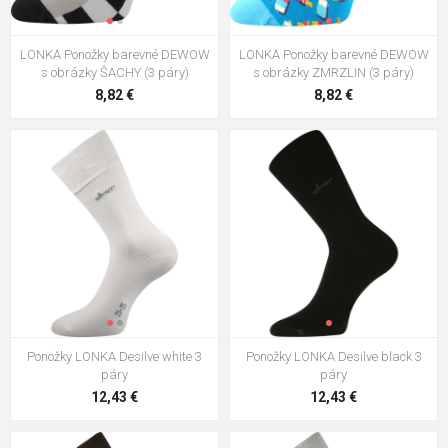
LONKA Ponožky barevné DEWOW
LONKA Ponožky barevné DEWOW
s obrázky ŠACHY (3 páry)
s obrázky ZMRZLIN (3 páry)
8,82 €
8,82 €
Ponožky LONKA Desilve white 3
Ponožky LONKA Desilve black 3
páry
páry
12,43 €
12,43 €