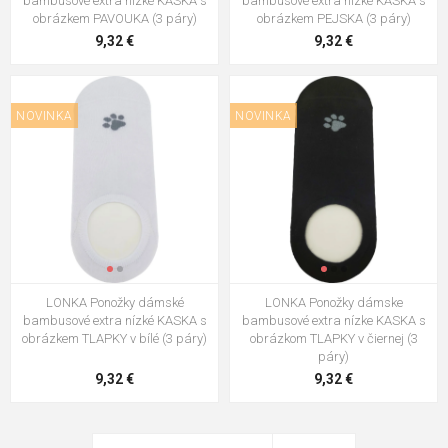
bambusové extra nízké KASKA s
bambusové extra nízké KASKA s
obrázkem PAVOUKA (3 páry)
obrázkem PEJSKA (3 páry)
9,32 €
9,32 €
NOVINKA
NOVINKA
LONKA Ponožky dámské
LONKA Ponožky dámske
bambusové extra nízké KASKA s
bambusové extra nízke KASKA s
obrázkem TLAPKY v bílé (3 páry)
obrázkom TLAPKY v čiernej (3
páry)
9,32 €
9,32 €