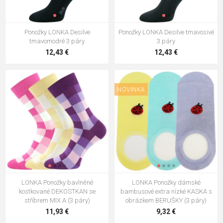
Ponožky LONKA Desilve
Ponožky LONKA Desilve tmavosivé
tmavomodré 3 páry
3 páry
12,43 €
12,43 €
NOVINKA
LONKA Ponožky bavlněné
LONKA Ponožky dámské
kostkované DEKOSTKAN se
bambusové extra nízké KASKA s
stříbrem MIX A (3 páry)
obrázkem BERUŠKY (3 páry)
11,93 €
9,32 €