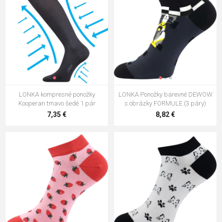
LONKA kompresné ponožky
LONKA Ponožky barevné DEWOW
Kooperan tmavo šedé 1 pár
s obrázky FORMULE (3 páry)
7,35 €
8,82 €