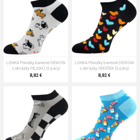
LONKA Ponožky barevné DEWOW
LONKA Ponožky barevné DEWOW
s obrázky PEJSKŮ (3 páry)
s obrázky SRDÍČEK (3 páry)
8,82 €
8,82 €