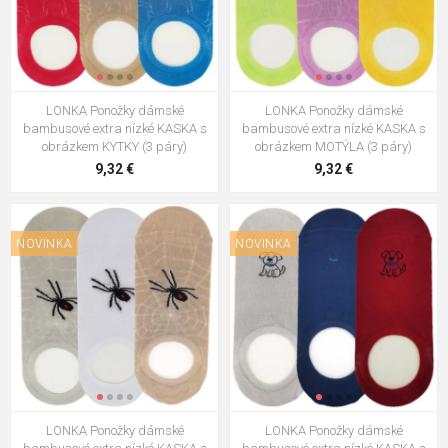
LONKA Ponožky dámské
LONKA Ponožky dámské
bambusové extra nízké KASKA s
bambusové extra nízké KASKA s
obrázkem KYTKY (3 páry)
obrázkem MOTÝLA (3 páry)
9,32 €
9,32 €
NOVINKA
NOVINKA
LONKA Ponožky dámské
LONKA Ponožky dámské