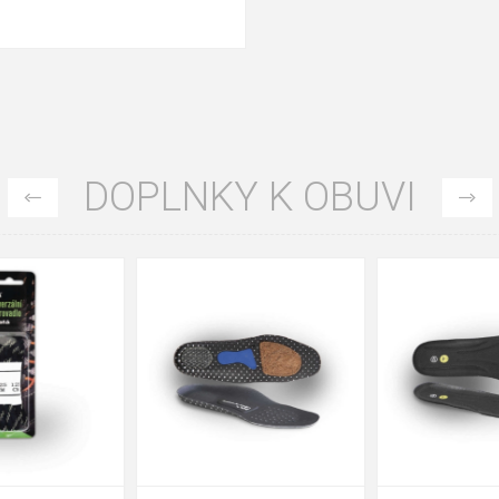
DOPLNKY K OBUVI
35
36
37
39
40
43
47
48