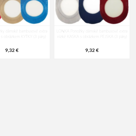
ky dámské bambusové extra
LONKA Ponožky dámské bambusové extra
 s obrázkem KYTKY (3 páry)
nízké KASKA s obrázkem PEJSKA (3 páry)
9,32 €
9,32 €