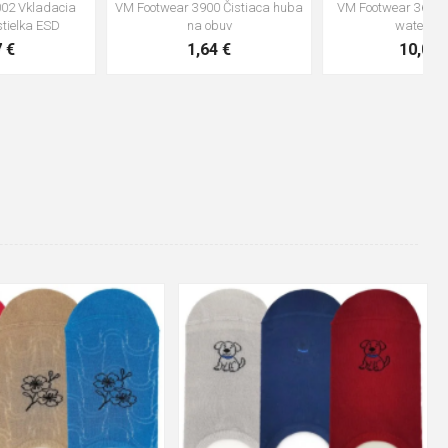
VM Footwear 3600 Impregnace
Vložka Bennon ABSORBA XTR
water stop
ESD
10,04 €
4,16 €