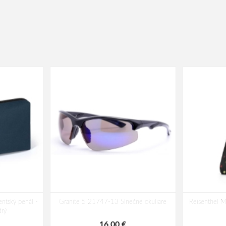
ntský penál -
Granite 5 21747-13 Slnečné okuliare
Reisenthel M
rý
16,00 €