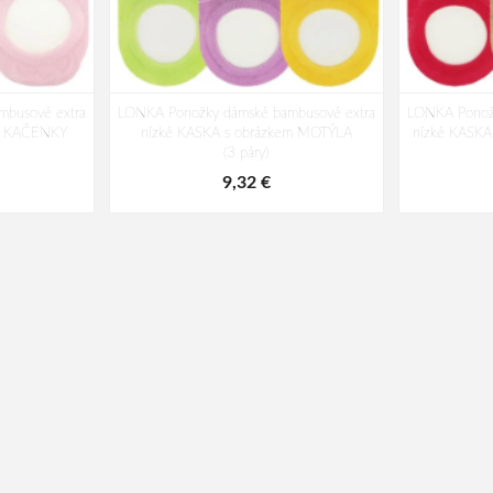
busové extra
LONKA Ponožky dámské bambusové extra
LONKA Ponož
em KAČENKY
nízké KASKA s obrázkem MOTÝLA
nízké KASKA
(3 páry)
9,32 €