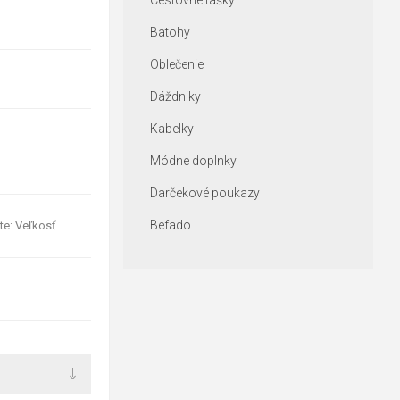
Cestovné tašky
Batohy
Oblečenie
Dáždniky
Kabelky
Módne doplnky
Darčekové poukazy
Befado
te: Veľkosť