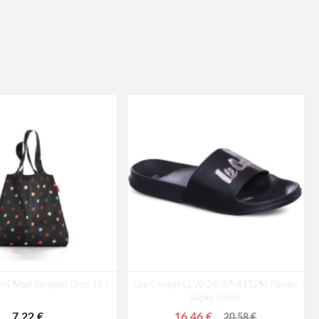
ini Maxi Shopper Dots 15 l
Lee Cooper LCW-26-07-4152M Pánske
šľapky čierne
7,22 €
16,46 €
20,58 €