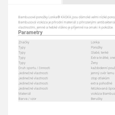
Bambusové ponožky Lonka® KASKA jsou dámské velmi nízké ponožk
Bambusová viskóza je přírodní materiál s přirozenými antibakteriá
vlastnostmi, jemné a hebké vlákno je příjemné na omak i k pokožce.
Parametry
Značky
Lonka
Typy
Ponožky
Typy
Slabé, tenké
Typy
Extra krátké, sn
Typy
Ženy
Druh sportu / činnosti
každodenní použi
Jedinečné vlastnosti
jemný svěr lemu
Jedinečné vlastnosti
stop otlakům
Jedinečné vlastnosti
extra pohodlné
Jedinečné vlastnosti
řetízkovaná špic
Materiál
viskóza Bambu
Barva / vzor
Berušky