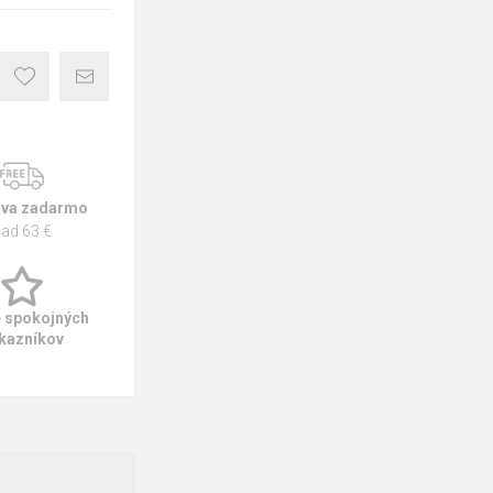
va zadarmo
ad 63 €
e spokojných
kazníkov