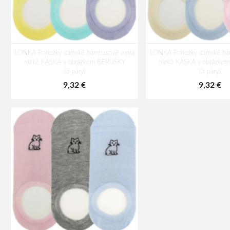
LONKA Ponožky dámské bambusové extra
LONKA Ponožky dámské bam
nízké KASKA s obrázkem BERUŠKY
nízké KASKA s obrázk
(3 páry)
(3 páry)
9,32 €
9,32 €