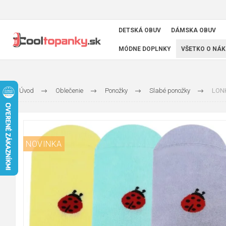
DETSKÁ OBUV
DÁMSKA OBUV
MÓDNE DOPLNKY
VŠETKO O NÁK
Úvod
Oblečenie
Ponožky
Slabé ponožky
LONK
NOVINKA