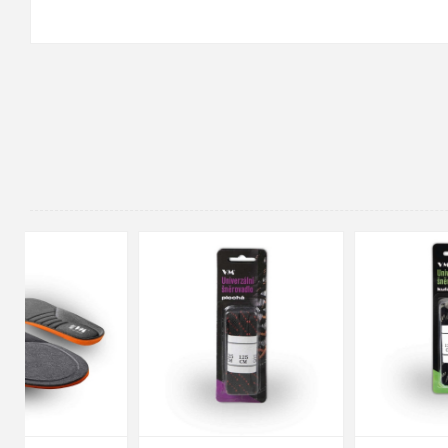
90cm
125cm
155cm
35
36
37
38
39
40
41
42
43
44
45
46
47
48