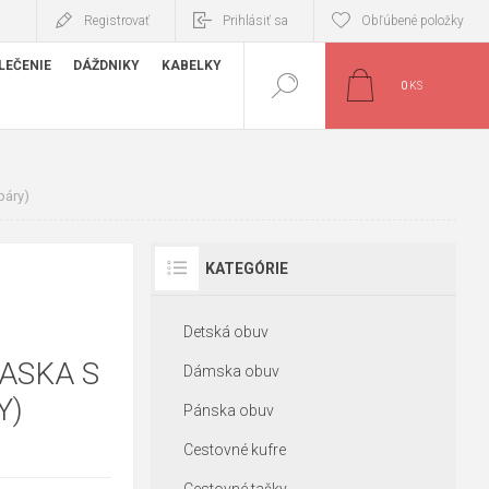
Registrovať
Prihlásiť sa
Obľúbené položky
LEČENIE
DÁŽDNIKY
KABELKY
0
KS
páry)
KATEGÓRIE
Detská obuv
ASKA S
Dámska obuv
Y)
Pánska obuv
Cestovné kufre