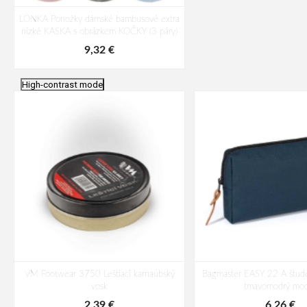
LONKA Ponožky dámské bambusové extra
nízké KASKA s obrázkem KOČKY (3 páry)
9,32 €
High-contrast mode
VM Footwear 3750 Leštiaci karnaubský
Bagmaster EASY 22 A štude
vosk
tmavomodrý mod
2,39 €
6,26 €