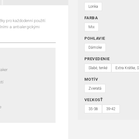
Lonka
FARBA
y pro každodenní použití.
lními a antialergickými
Mix
POHLAVIE
Dámske
PREVEDENIE
Slabé, tenké
Extra Krátke, 
eaker
MOTÍV
tí
Zvieratá
VEĽKOSŤ
e
35-38
39-42
s