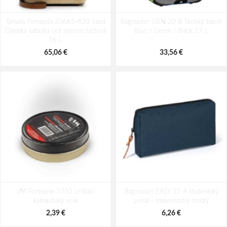
Tamaris Fernanda 33665-420 Sand
Bagmaster GEN 20 B Školský batoh
Dámska kabelka cez rameno béžová
Blue / Green / Black 17 L
16 L
65,06 €
33,56 €
VM Footwear 3750 Leštiaci
Bagmaster EASY 22 A študentský
karnaubský vosk
penál - tmavomodrý modrý
2,39 €
6,26 €