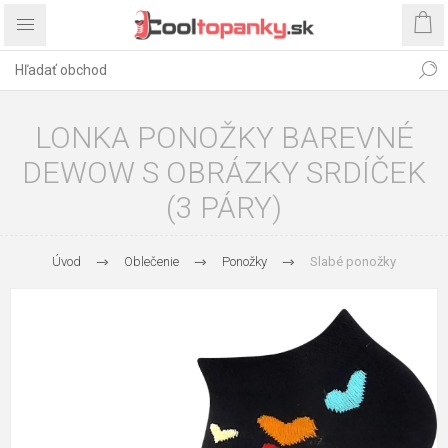
LONKA PONOŽKY BAREVNÉ
DEWOW S OBRÁZKY SRDÍČEK
(3 PÁRY)
Úvod
Oblečenie
Ponožky
Slabé ponožky