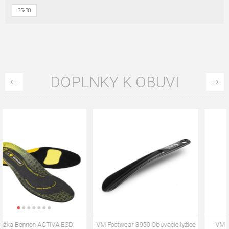
35-38
DOPLNKY K OBUVI
VM Footwear 3009 Vkladacia
VM Footwear 3102 Šnúrky ploché