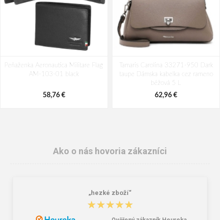
Peňaženka Aeronautica Militare Flag
Tamaris Carolina 33271-950 Dark
AM-103-01 black
taupe Dámska kabelka cez rameno
béžová 5 L
58,76 €
62,96 €
Ako o nás hovoria zákazníci
„hezké zboží“
★★★★★
★★★★★