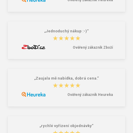
Ověřený zákazník Heureka
Školský batoh Bagmaster ALFA 21 C
Granite 5 21747-13 Slnečné
- dinosaur green 23 l
okuliare
41,58 €
16,00 €
„Jednoduchý nákup :-)“
★★★★★
★★★★★
Ověřený zákazník Zboží
„Zaujala mě nabídka, dobrá cena.“
★★★★★
★★★★★
Ověřený zákazník Heureka
„rychlé vyřízení objednávky“