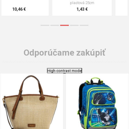
stielka
5,21 €
0,79 €
Odporúčame zakúpiť
High-contrast mode