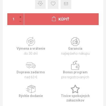
KÚPIŤ
Výmena a vrátenie
Garancia
do 30 dní
najlepšieho nákupu
Doprava zadarmo
Bonus program
nad 63 €
pre registrovaných
Rýchle dodanie
Tisíce spokojných
zákazníkov