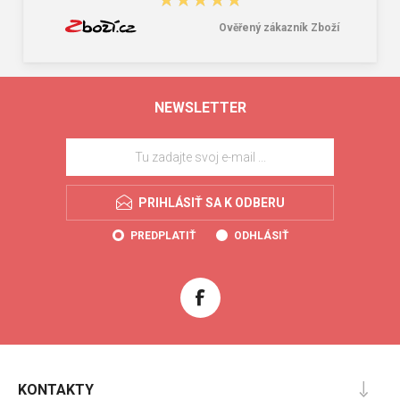
★★★★★
★★★★★
Ověřený zákazník Zboží
NEWSLETTER
PRIHLÁSIŤ SA K ODBERU
PREDPLATIŤ
ODHLÁSIŤ
KONTAKTY