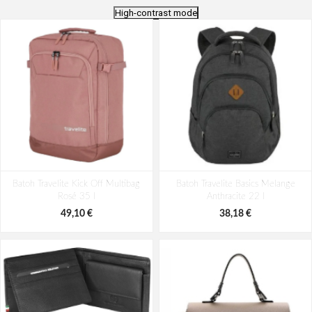
High-contrast mode
Batoh Aeronautica Militare Patch
Batoh Aeronautica Militare Patch
Batoh Travelite Kick Off Multibag
AM-580-05 modrá 22 L
Batoh Travelite Basics Melange
AM-581-05 modrá 19 L
Rosé 35 l
Anthracite 22 l
98,49 €
94,29 €
49,10 €
38,18 €