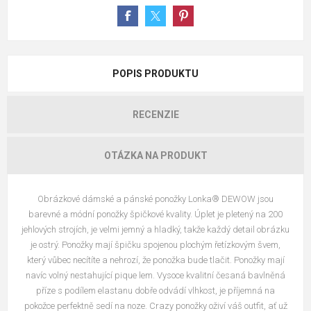
POPIS PRODUKTU
RECENZIE
OTÁZKA NA PRODUKT
Obrázkové dámské a pánské ponožky Lonka® DEWOW jsou
barevné a módní ponožky špičkové kvality. Úplet je pletený na 200
jehlových strojích, je velmi jemný a hladký, takže každý detail obrázku
je ostrý. Ponožky mají špičku spojenou plochým řetízkovým švem,
který vůbec necítíte a nehrozí, že ponožka bude tlačit. Ponožky mají
navíc volný nestahující pique lem. Vysoce kvalitní česaná bavlněná
příze s podílem elastanu dobře odvádí vlhkost, je příjemná na
pokožce perfektně sedí na noze. Crazy ponožky oživí váš outfit, ať už