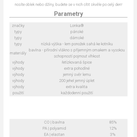
nosíte oblek nebo džíny, budete se v nich cítit skvěle po celý den!
Parametry
značky
Lonka®
typy
pánské
typy
dámské
typy
nízká výška - lem ponožek sahá ke kotníku
bavlna - přírodní vlákno s příjemným omakem a vysokou
materiály
schopností pojmout vlhkost
výhody
řetízkovaná špice
výhody
extra pohodlné
výhody
jemný svěr lemu
výhody
200 jehel jemný úplet
výhody
extra kvalita
použití
každodenní použití
CO | bavlna
85%
PA | polyamid
12%
EA | elastan
3%