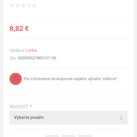
8,82 €
Výrobca:
Lonka
Sku:
000005527800101156
Pre zobrazenie dostupnosti najskôr vyberte: Veľkosť
VEĽKOSŤ:
*