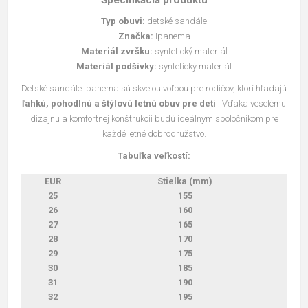
Typ obuvi:
detské sandále
Značka:
Ipanema
Materiál zvršku:
syntetický materiál
Materiál podšívky:
syntetický materiál
Detské sandále Ipanema sú skvelou voľbou pre rodičov, ktorí hľadajú
ľahkú, pohodlnú a štýlovú letnú obuv pre deti
. Vďaka veselému
dizajnu a komfortnej konštrukcii budú ideálnym spoločníkom pre
každé letné dobrodružstvo.
Tabuľka veľkostí:
EUR
Stielka (mm)
25
155
26
160
27
165
28
170
29
175
30
185
31
190
32
195