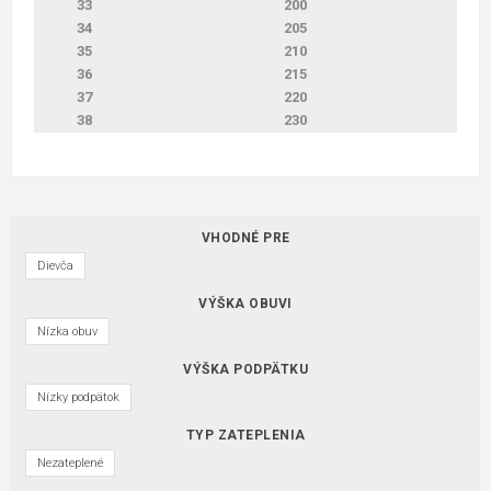
33
200
34
205
35
210
36
215
37
220
38
230
VHODNÉ PRE
Dievča
VÝŠKA OBUVI
Nízka obuv
VÝŠKA PODPÄTKU
Nízky podpätok
TYP ZATEPLENIA
Nezateplené