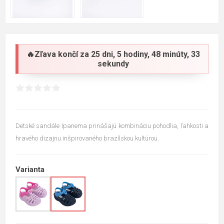
🔥Zľava končí za
25 dni, 5 hodiny, 48 minúty, 32
sekundy
Detské sandále Ipanema prinášajú kombináciu pohodlia, ľahkosti a
hravého dizajnu inšpirovaného brazílskou kultúrou.
Varianta