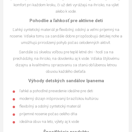
komfort pri každom kroku, či už deti vyrážajú na ihrisko, na výlet
alebo k vode.
Pohodlie a ľahkosť pre aktívne deti
Ľahký syntetický materiál je flexibilný, odolný a veľmi príjemný na
nosenie. Vďaka tomu sa sandále dobre prispôsobujú detskej nohe a
umožňujú prirodzený pohyb počas celodenných aktivít.
Sandále sú skvelou voľbou pre teplé letné dni - hodí sa na
prechádzky, na ihrisko, na dovolenku aj k vode. Vďaka štýlovému
dizajnu a kvalitnému spracovaniu sa stanú obľúbenou letnou
obuvou každého dieťaťa.
Výhody detských sandálov Ipanema
ľahké a pohodlné prevedenie ideálne pre deti
moderný dizajn inšpirovaný brazílskou kultúrou
flexibilný a odolný syntetický materiál
príjemné nosenie počas celého dňa
ideálna obuv na leto, výlety aj k vode
Špecifikácia produktu