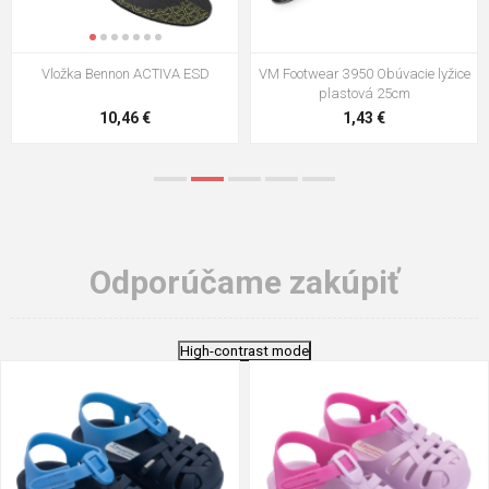
Vložka Bennon ACTIVA ESD
VM Footwear 3950 Obúvacie lyžice
plastová 25cm
10,46 €
1,43 €
Odporúčame zakúpiť
High-contrast mode