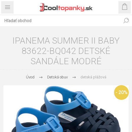
IPANEMA SUMMER II BABY
83622-BQ042 DETSKÉ
SANDÁLE MODRÉ
Úvod
Detská obuv
detská plážová
- 20%