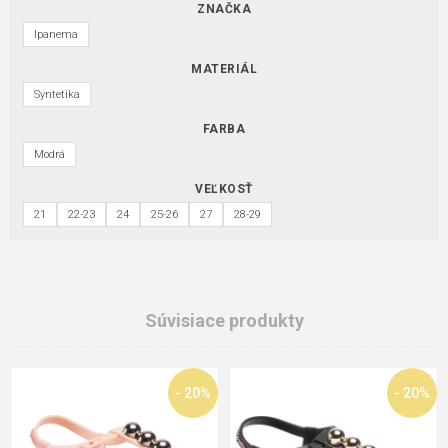
ZNAČKA
Ipanema
MATERIÁL
Syntetika
FARBA
Modrá
VEĽKOSŤ
21
22-23
24
25-26
27
28-29
Súvisiace produkty
- 20%
- 20%