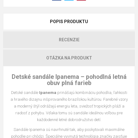
POPIS PRODUKTU
RECENZIE
OTÁZKA NA PRODUKT
Detské sandále Ipanema – pohodlná letná
obuv plná farieb
Detské sandále
Ipanema
prinášajú kombináciu pohodlia, ľahkosti
a hravého dizajnu inšpirovaného brazílskou kultúrou. Farebné vzory
a moderný štýl odrážajú energiu leta, sviežosť tropických pláží a
radosť z pohybu. Vďaka tomu sú sandále ideálnou voľbou pre
každodenné letné dobrodružstvo detí.
Sandále Ipanema sú navrhnuté tak, aby poskytovali maximálne
pohodlie pri chôdzi. Špeciálne vyvinutá technológia značky zaisťuje