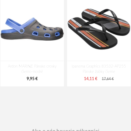
Ardon MARINE Pánske crosky
Ipanema Graphics 83532-AP255
čierno-modré
Pánske žabky čierne
9,95 €
14,11 €
17,64 €