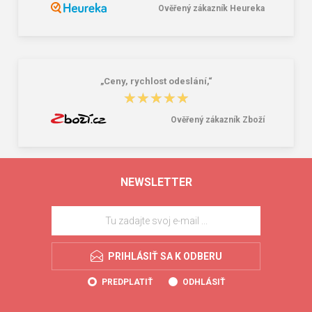
Ověřený zákazník Heureka
„Ceny, rychlost odeslání,“
★★★★★
★★★★★
Ověřený zákazník Zboží
NEWSLETTER
PRIHLÁSIŤ SA K ODBERU
PREDPLATIŤ
ODHLÁSIŤ