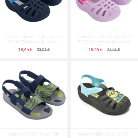
Ipanema Summer II Baby 83622-
Ipanema Summer II Baby 83622-
BQ042 Detské sandále modré
BO623 Detské sandále fialové
18,45 €
18,45 €
23,06 €
23,06 €
Ipanema Recreio Papete Kids
Ipanema Minions Hell 22571-