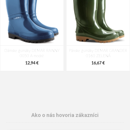
Dámske gumáky DEMAR RAINNY
Pánske gumáky DEMAR GRANDER
0050 A modré
0160 ZELENÁ
12,94 €
16,67 €
Ako o nás hovoria zákazníci