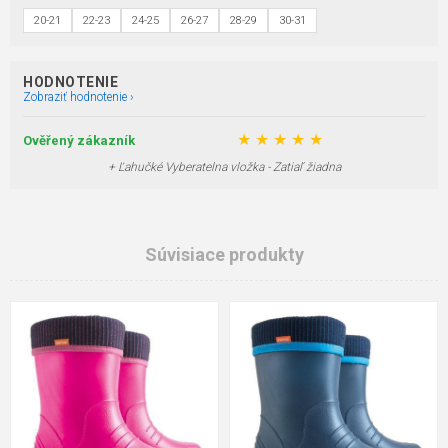
20-21
22-23
24-25
26-27
28-29
30-31
HODNOTENIE
Zobraziť hodnotenie ›
★
★
★
★
★
Ověřený zákazník
+ Ľahučké Vyberatelna vložka - Zatiaľ žiadna
Súvisiace produkty