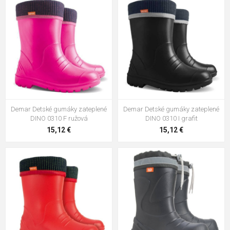
Demar Detské gumáky zateplené
Demar Detské gumáky zateplené
DINO 0310 F ružová
DINO 0310 I grafit
15,12 €
15,12 €