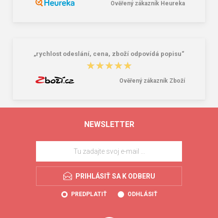
Ověřený zákazník Heureka
„rychlost odeslání, cena, zboží odpovídá popisu“
★★★★★
★★★★★
Ověřený zákazník Zboží
NEWSLETTER
PRIHLÁSIŤ SA K ODBERU
PREDPLATIŤ
ODHLÁSIŤ