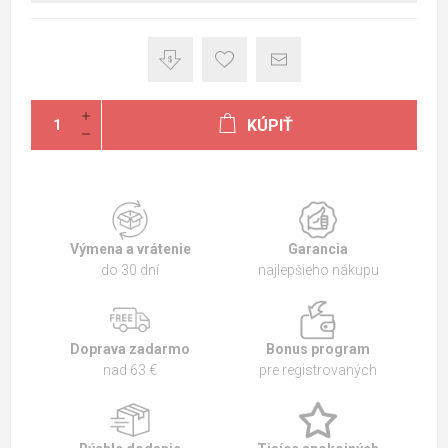
KÚPIŤ
Výmena a vrátenie
Garancia
do 30 dní
najlepšieho nákupu
Doprava zadarmo
Bonus program
nad 63 €
pre registrovaných