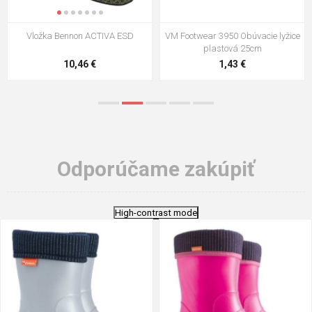
Vložka Bennon ACTIVA ESD
VM Footwear 3950 Obúvacie lyžice
plastová 25cm
10,46 €
1,43 €
Odporúčame zakúpiť
High-contrast mode