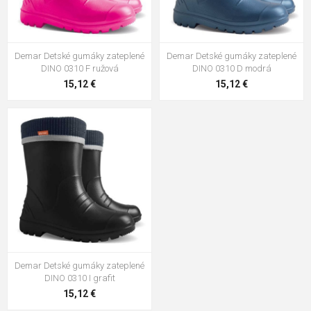
Demar Detské gumáky zateplené
Demar Detské gumáky zateplené
DINO 0310 F ružová
DINO 0310 D modrá
15,12 €
15,12 €
Demar Detské gumáky zateplené
DINO 0310 I grafit
15,12 €