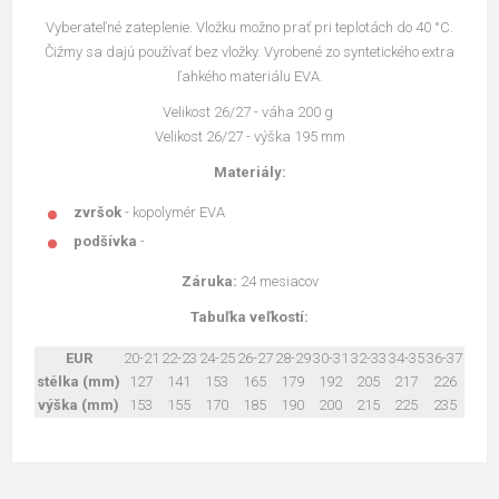
Vyberateľné zateplenie. Vložku možno prať pri teplotách do 40 °C.
Čižmy sa dajú používať bez vložky. Vyrobené zo syntetického extra
ľahkého materiálu EVA.
Velikost 26/27 - váha 200 g
Velikost 26/27 - výška 195 mm
Materiály:
zvršok
- kopolymér EVA
podšívka
-
Záruka:
24 mesiacov
Tabuľka veľkostí:
EUR
20-21
22-23
24-25
26-27
28-29
30-31
32-33
34-35
36-37
stélka (mm)
127
141
153
165
179
192
205
217
226
výška (mm)
153
155
170
185
190
200
215
225
235