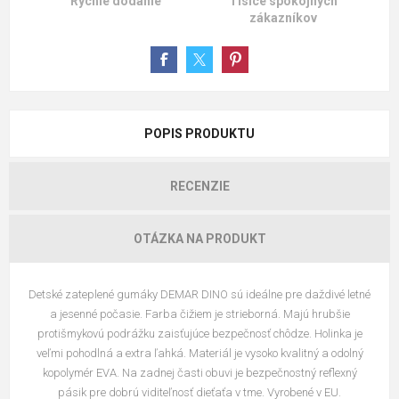
Rýchle dodanie
Tisíce spokojných
zákazníkov
POPIS PRODUKTU
RECENZIE
OTÁZKA NA PRODUKT
Detské zateplené gumáky DEMAR DINO sú ideálne pre daždivé letné
a jesenné počasie. Farba čižiem je strieborná. Majú hrubšie
protišmykovú podrážku zaisťujúce bezpečnosť chôdze. Holinka je
veľmi pohodlná a extra ľahká. Materiál je vysoko kvalitný a odolný
kopolymér EVA. Na zadnej časti obuvi je bezpečnostný reflexný
pásik pre dobrú viditeľnosť dieťaťa v tme. Vyrobené v EU.