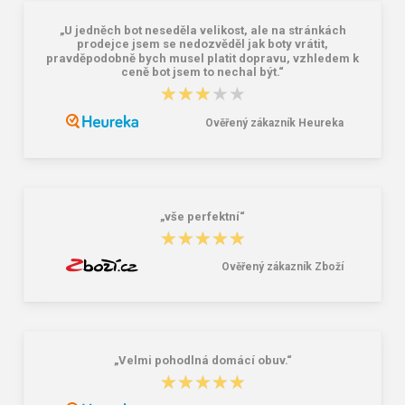
„U jedněch bot neseděla velikost, ale na stránkách
Pánske gumáky DEMAR GRANDER
Dámske gumáky DEMAR HAWAI
prodejce jsem se nedozvěděl jak boty vrátit,
0162 čierna
LADY 0075 čierna
pravděpodobně bych musel platit dopravu, vzhledem k
ceně bot jsem to nechal být.“
12,73 €
14,03 €
★★★★★
★★★★★
Ověřený zákazník Heureka
„vše perfektní“
★★★★★
★★★★★
Ověřený zákazník Zboží
„Velmi pohodlná domácí obuv.“
★★★★★
★★★★★