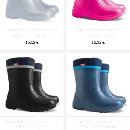
Demar Detské gumáky zateplené
Demar Detské gumáky zateplené
DINO 0310 H strieborné
DINO 0310 F ružová
15,12 €
15,12 €
Demar Detské gumáky zateplené
Demar Detské gumáky zateplené
DINO 0310 I grafit
DINO 0310 D modrá