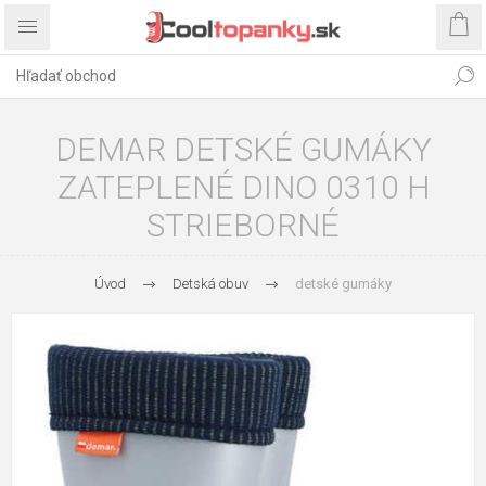
DEMAR DETSKÉ GUMÁKY
ZATEPLENÉ DINO 0310 H
STRIEBORNÉ
Úvod
Detská obuv
detské gumáky