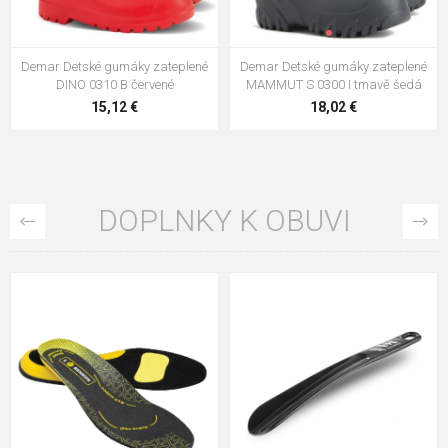
Demar Detské gumáky zateplené
Demar Detské gumáky zateplené
DINO 0310 B červené
MAMMUT S 0300 I tmavě šedá
15,12 €
18,02 €
DOPLNKY K OBUVI