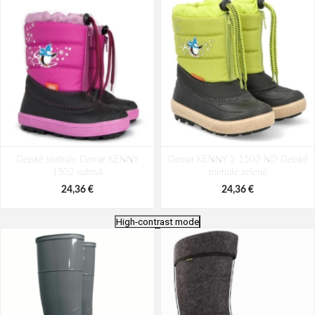
Detské snehule Demar KENNY
Demar KENNY 2 1502 ND Detské
1502 ružová
snehule zelené
24,36 €
24,36 €
High-contrast mode