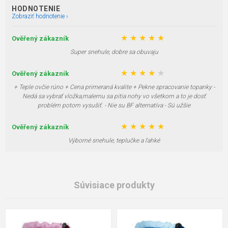
HODNOTENIE
Zobraziť hodnotenie ›
★
★
★
★
★
Ověřený zákazník
Super snehule, dobre sa obuvaju
★
★
★
★
★
Ověřený zákazník
+ Teple ovčie rúno + Cena primeraná kvalite + Pekne spracovanie topanky -
Nedá sa vybrať vložka,malemu sa pitia nohy vo všetkom a to je dosť
problém potom vysušiť. - Nie su BF alternatíva - Sú užšie
★
★
★
★
★
Ověřený zákazník
Výborné snehule, teplučke a ľahké
Súvisiace produkty