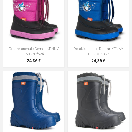
Detské snehule Demar KENNY
Detské snehule Demar KENNY
1502 ružová
1502 MODRÁ
24,36 €
24,36 €