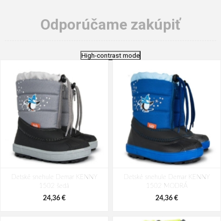
Odporúčame zakúpiť
High-contrast mode
Detské snehule Demar KENNY
Detské snehule Demar KENNY
1502 šedá
1502 MODRÁ
24,36 €
24,36 €