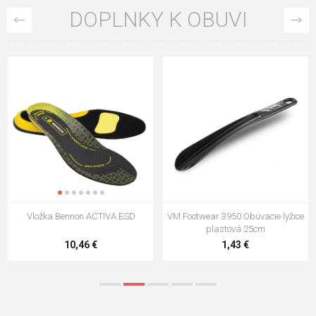
DOPLNKY K OBUVI
Vložka Bennon ACTIVA ESD
VM Footwear 3950 Obúvacie lyžice
plastová 25cm
10,46 €
1,43 €