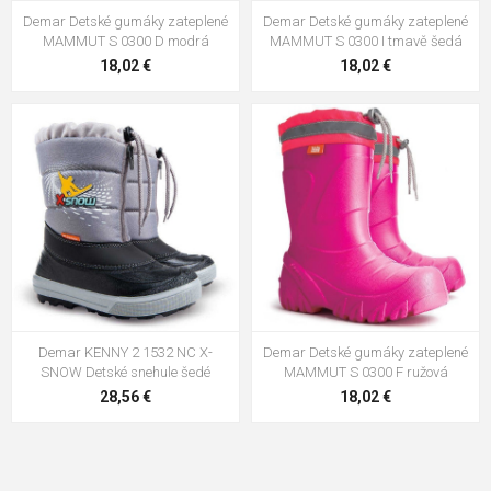
Demar Detské gumáky zateplené
Demar Detské gumáky zateplené
MAMMUT S 0300 D modrá
MAMMUT S 0300 I tmavě šedá
18,02 €
18,02 €
Demar KENNY 2 1532 NC X-
Demar Detské gumáky zateplené
SNOW Detské snehule šedé
MAMMUT S 0300 F ružová
28,56 €
18,02 €