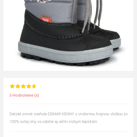
3 Hodnotenie (s)
Detské zimné snehule DEMAR KENNY s vnútornou hrejivou vložkou zo
100% ovčej vlny sú odolné aj veľmi nízkym teplotám.