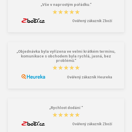
„Vše v naprostým pořádku.“
★★★★★
★★★★★
Ověřený zákazník Zboží
„Objednávka byla vyřízena ve velmi krátkém termínu,
komunikace s obchodem byla rychlá, jasná, bez
problémů.“
★★★★★
★★★★★
Ověřený zákazník Heureka
„Rychlost dodání “
★★★★★
★★★★★
Ověřený zákazník Zboží