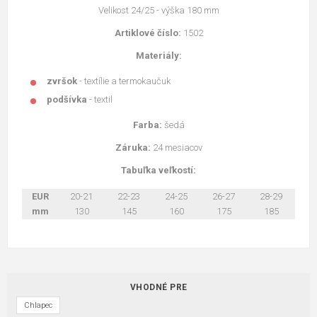
Velikost 24/25 - výška 180 mm
Artiklové číslo:
1502
Materiály:
zvršok
- textílie a termokaučuk
podšívka
- textil
Farba:
šedá
Záruka:
24 mesiacov
Tabuľka veľkostí:
EUR
20-21
22-23
24-25
26-27
28-29
mm
130
145
160
175
185
VHODNÉ PRE
Chlapec