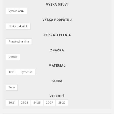
VÝŠKA OBUVI
Vysoká obuv
VÝŠKA PODPÄTKU
Nízky podpätok
TYP ZATEPLENIA
Pravá ovčia vlna
ZNAČKA
Demar
MATERIÁL
Textil
Syntetika
FARBA
Šedá
VEĽKOSŤ
20-21
22-23
24-25
26-27
28-29