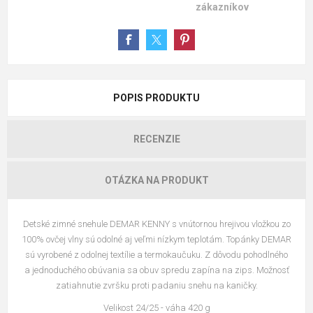
zákazníkov
POPIS PRODUKTU
RECENZIE
OTÁZKA NA PRODUKT
Detské zimné snehule DEMAR KENNY s vnútornou hrejivou vložkou zo
100% ovčej vlny sú odolné aj veľmi nízkym teplotám. Topánky DEMAR
sú vyrobené z odolnej textílie a termokaučuku. Z dôvodu pohodlného
a jednoduchého obúvania sa obuv spredu zapína na zips. Možnosť
zatiahnutie zvršku proti padaniu snehu na kaničky.
Velikost 24/25 - váha 420 g