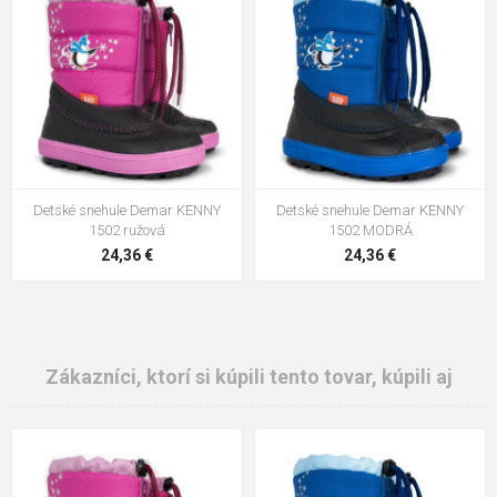
Detské snehule Demar KENNY
Detské snehule Demar KENNY
1502 ružová
1502 MODRÁ
24,36 €
24,36 €
Zákazníci, ktorí si kúpili tento tovar, kúpili aj