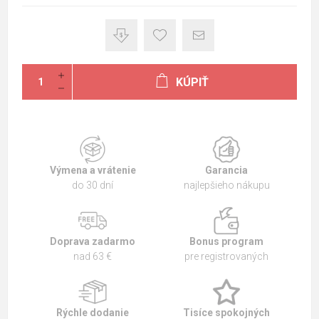
KÚPIŤ
Výmena a vrátenie
Garancia
do 30 dní
najlepšieho nákupu
Doprava zadarmo
Bonus program
nad 63 €
pre registrovaných
Rýchle dodanie
Tisíce spokojných