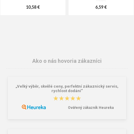
modré
10,58 €
6,59 €
Ako o nás hovoria zákazníci
„Velký výběr, skvělé ceny, perfektní zákaznický servis,
Demar JAVA 4722 E Dámske šľapky
Demar JAVA 4742 D Pánske šľapky
rychlost dodání“
grafitové
modré
★★★★★
★★★★★
6,59 €
7,43 €
Ověřený zákazník Heureka