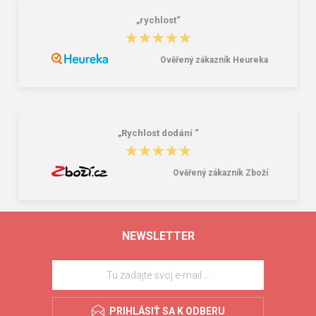
„rychlost“
★★★★★
★★★★★
Ověřený zákazník Heureka
„Rychlost dodání “
★★★★★
★★★★★
Ověřený zákazník Zboží
NEWSLETTER
PRIHLÁSIŤ SA K ODBERU