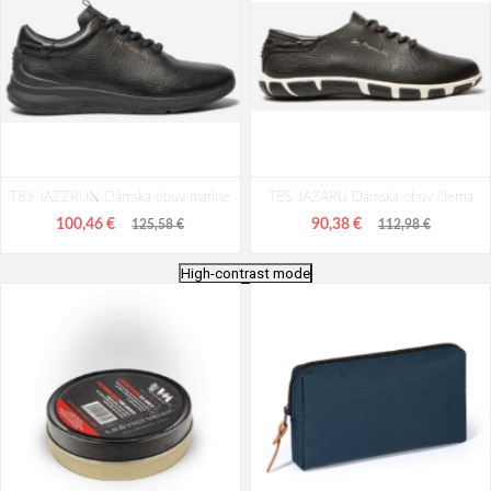
TBS JAZZRUN Dámska obuv marine
TBS JAZARU Dámska obuv čierna
100,46 €
90,38 €
125,58 €
112,98 €
High-contrast mode