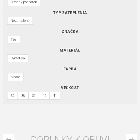
Stredný podpätok
TYP ZATEPLENIA
Nezateplené
ZNAČKA
Tbs
MATERIÁL
Syntetika
FARBA
Modrá
VEĽKOSŤ
37
38
39
40
41
DOPLNKY K OBUVI