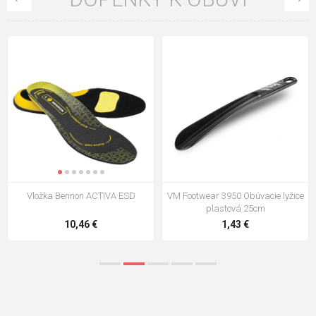
VM Footwear 3009 Vkladacia
VM Footwear 3102 Šnúrky ploché
stielka
5,21 €
0,79 €