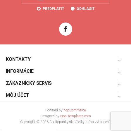
PREDPLATIŤ
ODHLÁSIŤ
KONTAKTY
INFORMÁCIE
ZÁKAZNÍCKY SERVIS
MÔJ ÚČET
Powered by
nopCommerce
Designed by
Nop-Templates.com
Copyright © 2026 Cooltopanky.sk. Všetky práva vyhradené.