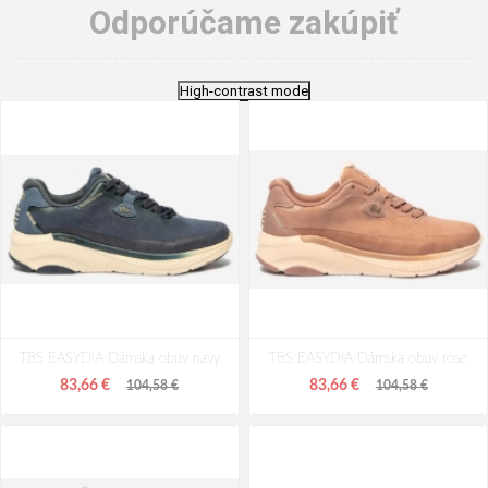
Odporúčame zakúpiť
High-contrast mode
TBS EASYDIA Dámska obuv navy
TBS EASYDIA Dámska obuv rose
83,66 €
83,66 €
104,58 €
104,58 €