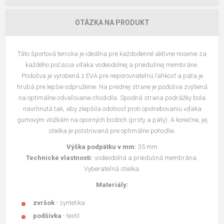
OTÁZKA NA PRODUKT
Táto športová teniska je ideálna pre každodenné aktívne nosenie za
každého počasia vďaka vodeodolnej a priedušnej membráne.
Podošva je vyrobená z EVA pre neporovnateľnú ľahkosť a päta je
hrubá pre lepšie odpruženie. Na prednej strane je podošva zvýšená
na optimálne odvaľovanie chodidla. Spodná strana podrážky bola
navrhnutá tak, aby zlepšila odolnosť proti opotrebovaniu vďaka
gumovým vložkám na oporných bodoch (prsty a päty). A konečne, jej
stielka je polstrovaná pre optimálne pohodlie.
Výška podpätku v mm:
35 mm
Technické vlastnosti:
vodeodolná a priedušná membrána.
Vyberateľná stielka.
Materiály:
zvršok
- syntetika
podšívka
- textil