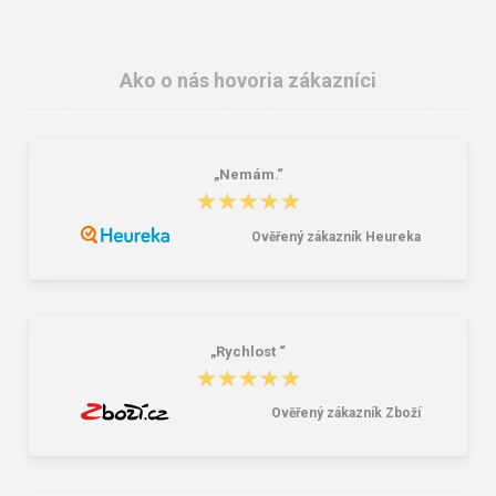
Ako o nás hovoria zákazníci
„Nemám.“
★★★★★
★★★★★
Ověřený zákazník Heureka
Lee Cooper LCW-26-07-4152M
Dámske gumáky DEMAR RAINNY
Pánske šľapky čierne
0052 čierna
16,46 €
10,46 €
20,58 €
„Rychlost “
★★★★★
★★★★★
Ověřený zákazník Zboží