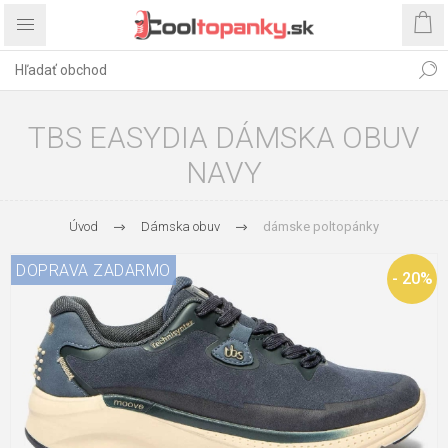
TBS EASYDIA DÁMSKA OBUV
NAVY
Úvod
Dámska obuv
dámske poltopánky
DOPRAVA ZADARMO
- 20%