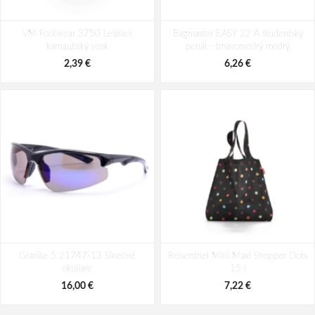
TBS JAZARU Dámska obuv marine
TBS JAZARU Dámska obuv python
VM Footwear 3750 Leštiaci
Bagmaster EASY 22 A študentský
blue
karnaubský vosk
penál - tmavomodrý modrý
90,38 €
90,38 €
112,98 €
112,98 €
2,39 €
6,26 €
Granite 5 21747-13 Slnečné
Reisenthel Mini Maxi Shopper Dots
okuliare
15 l
16,00 €
7,22 €