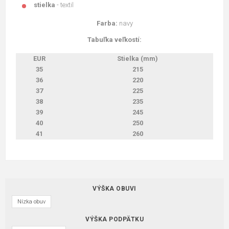
stielka
- textil
Farba:
navy
Tabuľka veľkostí:
EUR
Stielka (mm)
35
215
36
220
37
225
38
235
39
245
40
250
41
260
VÝŠKA OBUVI
Nízka obuv
VÝŠKA PODPÄTKU