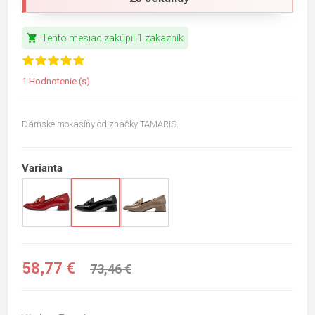
shopping_cart
Tento mesiac zakúpil 1 zákazník
1 Hodnotenie (s)
Dámske mokasíny od značky TAMARIS.
Varianta
58,77 €
73,46 €