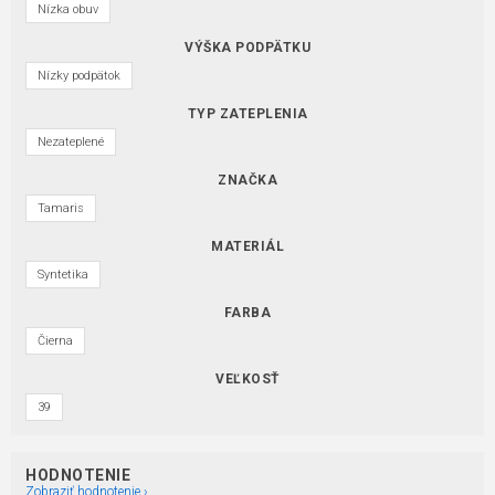
Nízka obuv
VÝŠKA PODPÄTKU
Nízky podpätok
TYP ZATEPLENIA
Nezateplené
ZNAČKA
Tamaris
MATERIÁL
Syntetika
FARBA
Čierna
VEĽKOSŤ
39
HODNOTENIE
Zobraziť hodnotenie ›