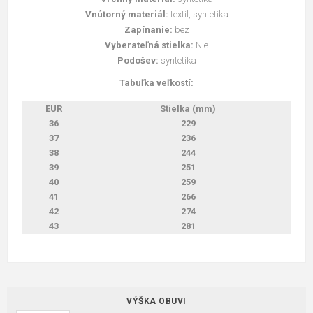
Vnútorný materiál:
textil, syntetika
Zapínanie:
bez
Vyberateľná stielka:
Nie
Podošev:
syntetika
Tabuľka veľkostí:
EUR
Stielka (mm)
36
229
37
236
38
244
39
251
40
259
41
266
42
274
43
281
VÝŠKA OBUVI