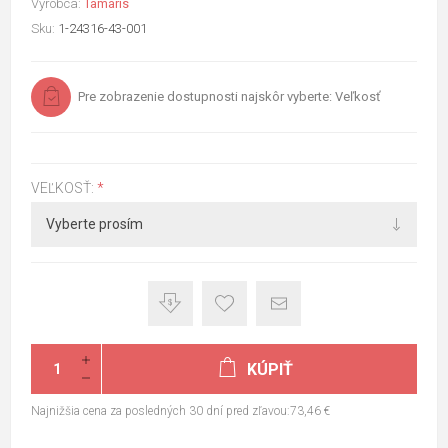
Výrobca:
Tamaris
Sku:
1-24316-43-001
Pre zobrazenie dostupnosti najskôr vyberte: Veľkosť
VEĽKOSŤ:
*
KÚPIŤ
Najnižšia cena za posledných 30 dní pred zľavou:73,46 €