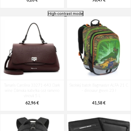
6,26 €
98,49 €
High-contrast mode
Batoh Travelite Kick Off Multibag
Batoh Aeronautica Militare Patch
Tamaris Carolina 33271-643 Dark
Rosé 35 l
Školský batoh Bagmaster ALFA 21 C
AM-581-05 modrá 19 L
wine Dámska kabelka cez rameno
- dinosaur green 23 l
49,10 €
94,29 €
vínová 5 L
62,96 €
41,58 €