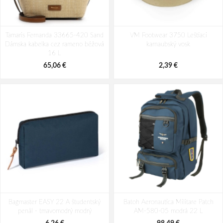
Tamaris Fernanda 33665-420 Sand
VM Footwear 3750 Leštiaci
Dámska kabelka cez rameno béžová
karnaubský vosk
16 L
65,06 €
2,39 €
Bagmaster EASY 22 A študentský
Batoh Aeronautica Militare Patch
penál - tmavomodrý modrý
AM-580-05 modrá 22 L