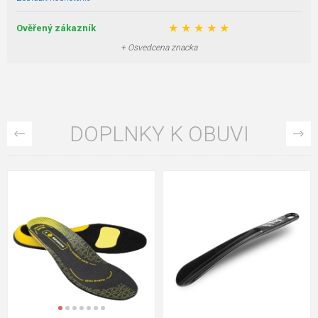
★
★
★
★
★
Ověřený zákazník
+ Osvedcena znacka
DOPLNKY K OBUVI