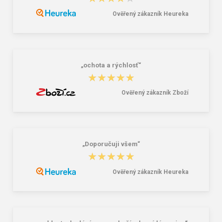
Ověřený zákazník Heureka
Granite 5 21747-13 Slnečné
Bagmaster SUPERNOVA 24 A
okuliare
studentský set – černobílý Černá 34
l
16,00 €
85,26 €
„ochota a rýchlosť“
★★★★★
★★★★★
Ověřený zákazník Zboží
„Doporučuji všem“
★★★★★
★★★★★
Ověřený zákazník Heureka