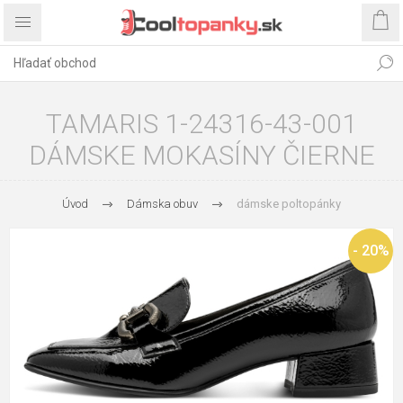
TAMARIS 1-24316-43-001
DÁMSKE MOKASÍNY ČIERNE
Úvod
Dámska obuv
dámske poltopánky
- 20%