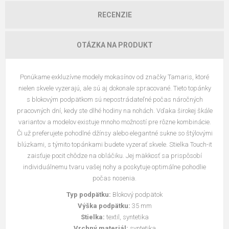
RECENZIE
OTÁZKA NA PRODUKT
Ponúkame exkluzívne modely mokasínov od značky Tamaris, ktoré
nielen skvele vyzerajú, ale sú aj dokonale spracované. Tieto topánky
s blokovým podpätkom sú nepostrádateľné počas náročných
pracovných dní, kedy ste dlhé hodiny na nohách. Vďaka širokej škále
variantov a modelov existuje mnoho možností pre rôzne kombinácie.
Či už preferujete pohodlné džínsy alebo elegantné sukne so štýlovými
blúzkami, s týmito topánkami budete vyzerať skvele. Stielka Touch-it
zaisťuje pocit chôdze na obláčiku. Jej mäkkosť sa prispôsobí
individuálnemu tvaru vašej nohy a poskytuje optimálne pohodlie
počas nosenia.
Typ podpätku:
Blokový podpätok
Výška podpätku:
35 mm
Stielka:
textil, syntetika
Vrchný materiál:
syntetika