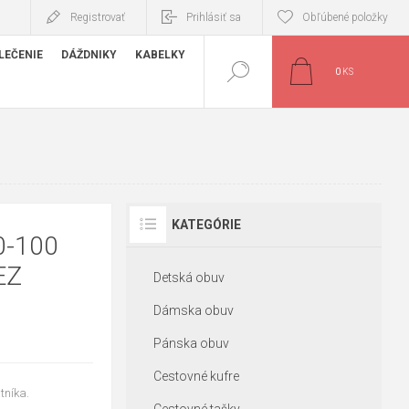
Registrovať
Prihlásiť sa
Obľúbené položky
LEČENIE
DÁŽDNIKY
KABELKY
0
KS
KATEGÓRIE
0-100
EZ
Detská obuv
Dámska obuv
Pánska obuv
Cestovné kufre
tníka.