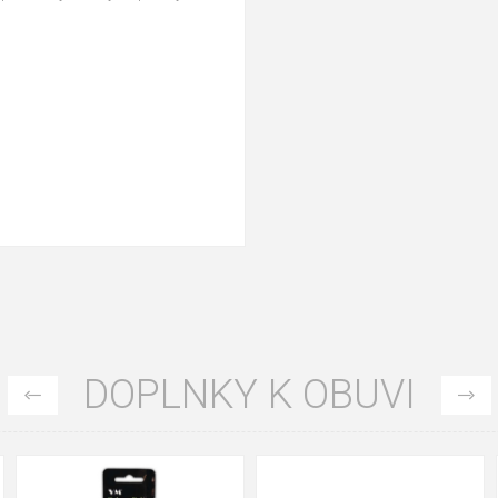
DOPLNKY K OBUVI
90cm
125cm
155cm
35
36
37
38
39
40