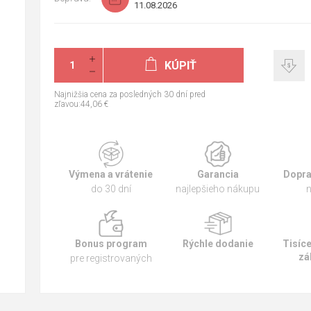
11.08.2026
KÚPIŤ
Najnižšia cena za posledných 30 dní pred
zľavou:44,06 €
Výmena a vrátenie
Garancia
Dopra
do 30 dní
najlepšieho nákupu
n
Bonus program
Rýchle dodanie
Tisíc
zá
pre registrovaných