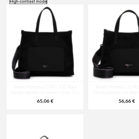
High-contrast mode
Tamaris Florentina 33762-100 Black
Tamaris Florentina 3376
Dámska kabelka cez rameno čierna 15 L
Dámska kabelka cez ramen
65,06 €
56,66 €