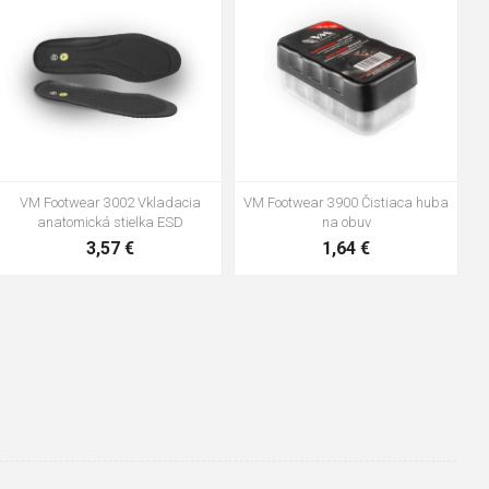
47
48
VM Footwear 3002 Vkladacia
VM Footwear 3900 Čistiaca huba
anatomická stielka ESD
na obuv
3,57 €
1,64 €