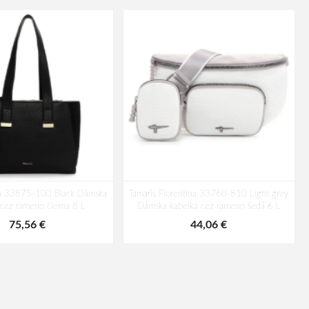
na 33875-100 Black Dámska
Tamaris Florentina 33760-810 Light grey
 cez rameno čierna 8 L
Dámska kabelka cez rameno šedá 6 L
75,56 €
44,06 €