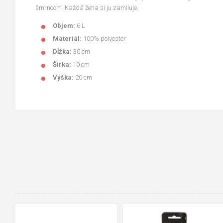
šmrncom. Každá žena si ju zamiluje.
Objem:
6 L
Materiál:
100% polyester
Dĺžka:
30 cm
Šírka:
10 cm
Výška:
20 cm
36-37
38-39
40-41
42-43
90cm
125cm
155cm