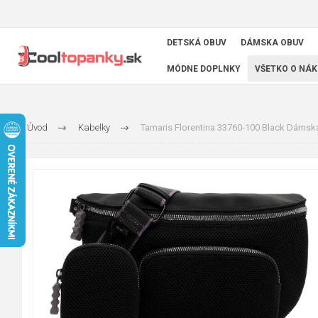
DETSKÁ OBUV
DÁMSKA OBUV
MÓDNE DOPLNKY
VŠETKO O NÁK
Úvod
Kabelky
Tamaris Florentina 33760-100 Black Dámska