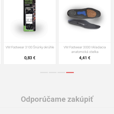
41
42
43
44
45
46
47
48
VM Footwear 3100 Šnúrky okrúhle
VM Footwear 3000 Vkladacia
anatomická stielka
0,83 €
4,41 €
Odporúčame zakúpiť