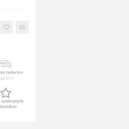
va zadarmo
ad 63 €
e spokojných
kazníkov