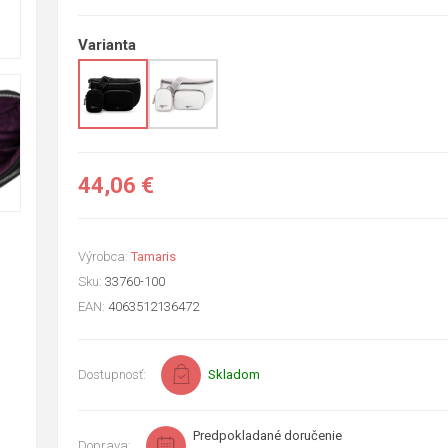
Varianta
44,06 €
Výrobca:
Tamaris
Sku:
33760-100
EAN:
4063512136472
Dostupnosť:
Skladom
Predpokladané doručenie
Doprava: