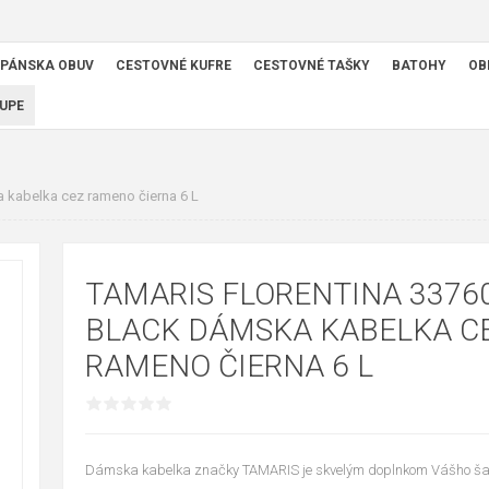
PÁNSKA OBUV
CESTOVNÉ KUFRE
CESTOVNÉ TAŠKY
BATOHY
OB
UPE
 kabelka cez rameno čierna 6 L
TAMARIS FLORENTINA 3376
BLACK DÁMSKA KABELKA C
RAMENO ČIERNA 6 L
Dámska kabelka značky TAMARIS je skvelým doplnkom Vášho ša