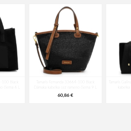
1-100 Black
Tamaris Fernanda 33664-100 Black
Tamaris Gali
o čierna 6 L
Dámska kabelka cez rameno čierna 9 L
kabelka
60,86 €