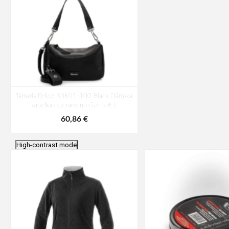
Tamaris Felice 33601-100 Black Dámska
kabelka cez rameno čierna 6 L
60,86 €
High-contrast mode