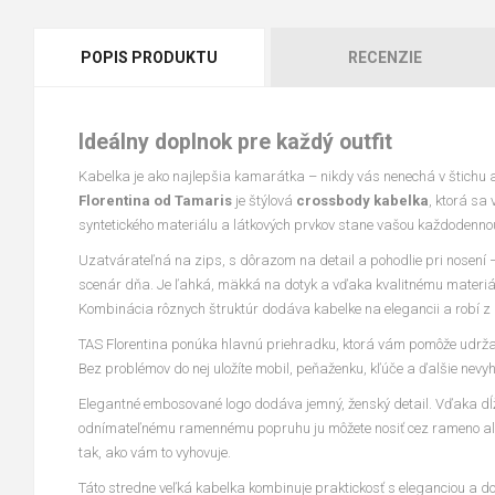
POPIS PRODUKTU
RECENZIE
Ideálny doplnok pre každý outfit
Kabelka je ako najlepšia kamarátka – nikdy vás nenechá v štichu a
Florentina od Tamaris
je štýlová
crossbody kabelka
, ktorá sa
syntetického materiálu a látkových prvkov stane vašou každodenno
Uzatvárateľná na zips, s dôrazom na detail a pohodlie pri nosení 
scenár dňa. Je ľahká, mäkká na dotyk a vďaka kvalitnému materiál
Kombinácia rôznych štruktúr dodáva kabelke na elegancii a robí z
TAS Florentina ponúka hlavnú priehradku, ktorá vám pomôže udrža
Bez problémov do nej uložíte mobil, peňaženku, kľúče a ďalšie nevyh
Elegantné embosované logo dodáva jemný, ženský detail. Vďaka dĺ
odnímateľnému ramennému popruhu ju môžete nosiť cez rameno al
tak, ako vám to vyhovuje.
Táto stredne veľká kabelka kombinuje praktickosť s eleganciou a d