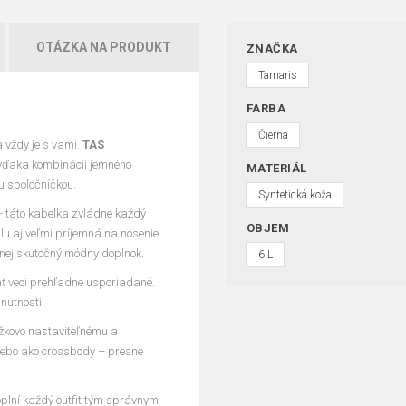
OTÁZKA NA PRODUKT
ZNAČKA
Tamaris
FARBA
Čierna
 vždy je s vami.
TAS
 vďaka kombinácii jemného
MATERIÁL
u spoločníčkou.
Syntetická koža
– táto kabelka zvládne každý
OBJEM
u aj veľmi príjemná na nosenie.
 nej skutočný módny doplnok.
6 L
ť veci prehľadne usporiadané.
nutnosti.
žkovo nastaviteľnému a
ebo ako crossbody – presne
oplní každý outfit tým správnym