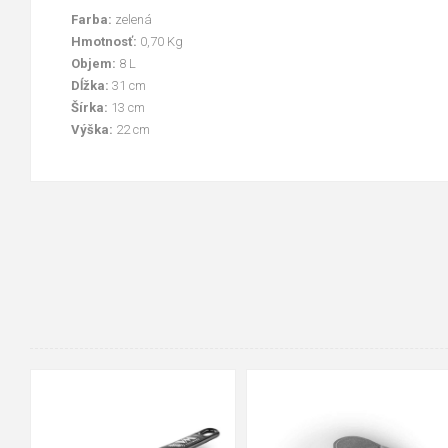
Farba:
zelená
Hmotnosť:
0,70 Kg
Objem:
8 L
Dĺžka:
31 cm
Šírka:
13 cm
Výška:
22 cm
90cm
125cm
155cm
35
36
37
38
39
40
41
42
43
44
45
46
47
48