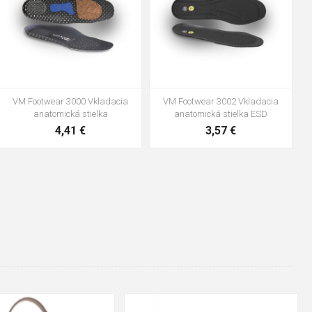
VM Footwear 3600 Impregnace
Vložka Bennon ABSORBA XTR
water stop
ESD
10,04 €
4,16 €