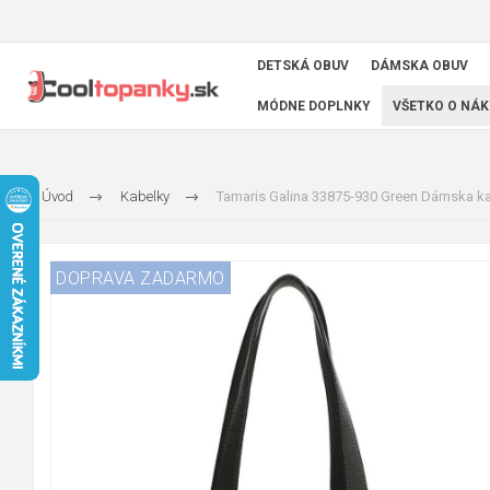
DETSKÁ OBUV
DÁMSKA OBUV
MÓDNE DOPLNKY
VŠETKO O NÁK
Úvod
Kabelky
Tamaris Galina 33875-930 Green Dámska ka
DOPRAVA ZADARMO