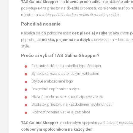
TAS Galina Shopper
má
hlavnú priehradku
a praktické
zadné
poskytuje extra priestor na dôležité drobnosti, ktoré chcete mať po r
miesta na
telefón, peňaženku, kozmetiku či menšie puzdro
.
Pohodlné nosenie
Kabelka sa dá pohodlne nosiť
cez plece aj v ruke
vďaka dvom p
popruhu. Je
mäkká, príjemná na dotyk
a univerzálna – hodí sa 
štýlu.
Prečo si vybrať TAS Galina Shopper?
Elegantná dámska kabelka typu Shopper
Syntetická koža s autentickým vzhľadom
Štýlové embosované logo
Bezpečné zapínanie na zips
Hlavná priehradka + zadné zipsové vrecko
Dostatok priestoru na každodenné nevyhnutnosti
Možnosť nosenia v ruke aj cez plece
TAS Galina Shopper
je dokonalým spojením
praktickosti, pohodli
obľúbeným spoločníkom na každý deň
.