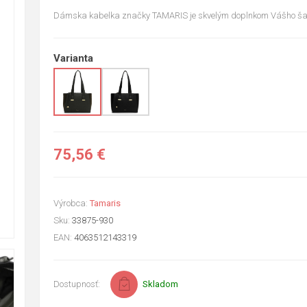
Dámska kabelka značky TAMARIS je skvelým doplnkom Vášho ša
Varianta
75,56 €
Výrobca:
Tamaris
Sku:
33875-930
EAN:
4063512143319
Dostupnosť:
Skladom