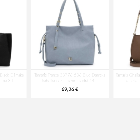
 Black Dámska
Tamaris Franca 33776-536 Blue Dámska
Tamaris Ghal
erna 8 L
kabelka cez rameno modrá 14 L
kabelka
69,26 €