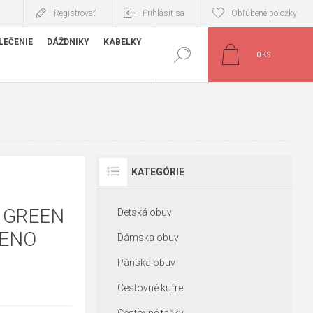
Registrovať
Prihlásiť sa
Obľúbené položky
LEČENIE
DÁŽDNIKY
KABELKY
0
KS
KATEGÓRIE
 GREEN
Detská obuv
MENO
Dámska obuv
Pánska obuv
Cestovné kufre