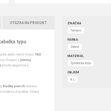
OTÁZKA NA PRODUKT
ZNAČKA
Tamaris
FARBA
abelka typu
Zelená
iadok alebo menší chaos,
TAS
MATERIÁL
lový Shopper
z
jemnej
Syntetická koža
s
pôsobí elegantne a
OBJEM
8 L
ej
hladký povrch
dodáva
uje moderný charakter. Vďaka