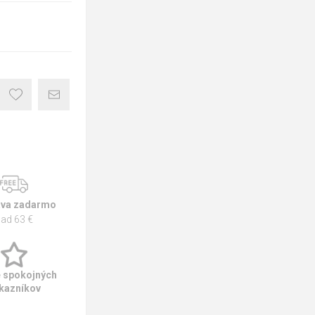
va zadarmo
ad 63 €
e spokojných
kazníkov