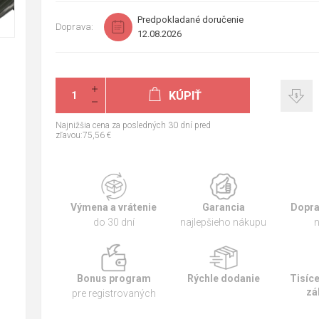
Predpokladané doručenie
Doprava:
12.08.2026
KÚPIŤ
Najnižšia cena za posledných 30 dní pred
zľavou:75,56 €
Výmena a vrátenie
Garancia
Dopra
do 30 dní
najlepšieho nákupu
n
Bonus program
Rýchle dodanie
Tisíc
zá
pre registrovaných