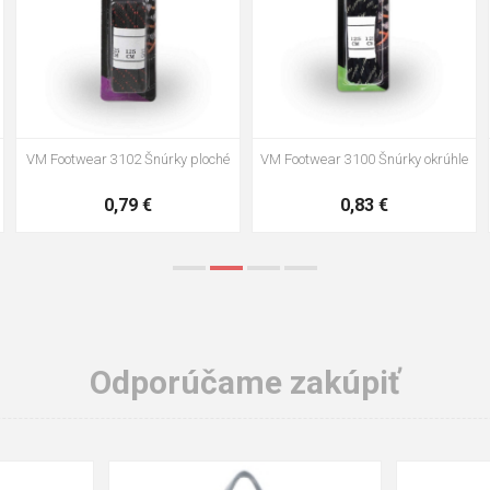
VM Footwear 3002 Vkladacia
VM Footwear 3900 Čistiaca huba
anatomická stielka ESD
na obuv
3,57 €
1,64 €
Odporúčame zakúpiť