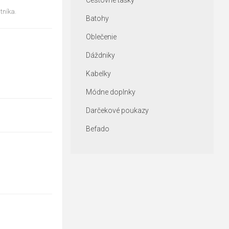
Cestovné tašky
tníka.
Batohy
Oblečenie
Dáždniky
Kabelky
Módne doplnky
Darčekové poukazy
Befado