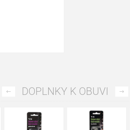
DOPLNKY K OBUVI
35
36
37
39
40
43
47
48