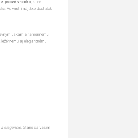
 zipsové vrecko
, ktoré
uke. Vo vnútri nájdete dostatok
evným uškám a ramennému
k ležérnemu aj elegantnému
a a elegancie
. Stane sa vaším