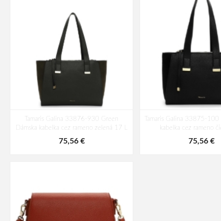
Tamaris Galina 33876-930 Green
Tamaris Galina 33875-100
Dámska kabelka cez rameno zelená 17 L
kabelka cez rameno či
75,56 €
75,56 €