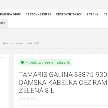
PÁNSKA OBUV
CESTOVNÉ KUFRE
CESTOVNÉ TAŠKY
BATOHY
OB
UPE
belka cez rameno zelená 8 L
visibility
Produkt si prezerá 1 zákazník
TAMARIS GALINA 33875-930
DÁMSKA KABELKA CEZ RA
ZELENÁ 8 L