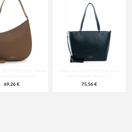
ia 34044-900 Taupe Dámska
Tamaris Anja 33017-965 Dark forest
 cez rameno hnedá 5 L
Dámska kabelka zelená 15 L
69,26 €
75,56 €