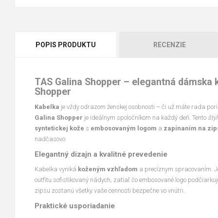
POPIS PRODUKTU
RECENZIE
TAS Galina Shopper – elegantná dámska k
Shopper
Kabelka
je vždy odrazom ženskej osobnosti – či už máte rada por
Galina Shopper
je ideálnym spoločníkom na každý deň. Tento
štý
syntetickej kože
s
embosovaným logom
a
zapínaním na zip
nadčasovo.
Elegantný dizajn a kvalitné prevedenie
Kabelka vyniká
koženým vzhľadom
a precíznym spracovaním. J
outfitu sofistikovaný nádych, zatiaľ čo embosované logo podčiark
zipsu zostanú všetky vaše cennosti bezpečne vo vnútri.
Praktické usporiadanie