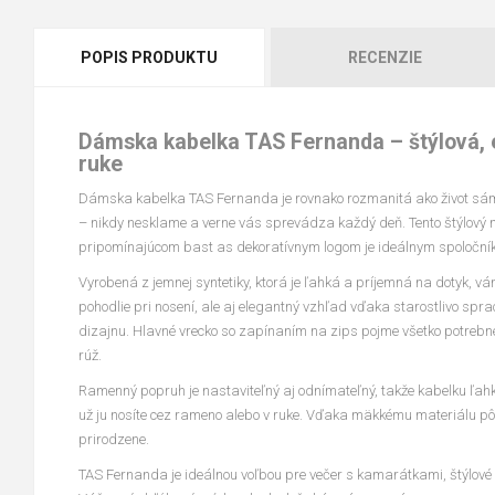
POPIS PRODUKTU
RECENZIE
Dámska kabelka TAS Fernanda – štýlová, 
ruke
Dámska kabelka TAS Fernanda je rovnako rozmanitá ako život sám
– nikdy nesklame a verne vás sprevádza každý deň. Tento štýlový 
pripomínajúcom bast as dekoratívnym logom je ideálnym spoločníko
Vyrobená z jemnej syntetiky, ktorá je ľahká a príjemná na dotyk, 
pohodlie pri nosení, ale aj elegantný vzhľad vďaka starostlivo s
dizajnu. Hlavné vrecko so zapínaním na zips pojme všetko potrebn
rúž.
Ramenný popruh je nastaviteľný aj odnímateľný, takže kabelku ľahk
už ju nosíte cez rameno alebo v ruke. Vďaka mäkkému materiálu pô
prirodzene.
TAS Fernanda je ideálnou voľbou pre večer s kamarátkami, štýlov