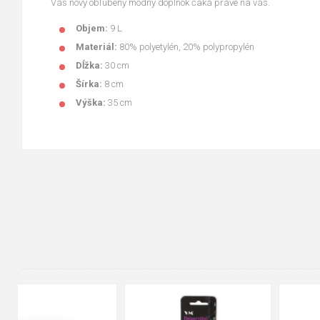
Váš nový obľúbený módny doplnok čaká práve na vás.
Objem:
9 L
Materiál:
80% polyetylén, 20% polypropylén
Dĺžka:
30 cm
Šírka:
8 cm
Výška:
35 cm
90cm
125cm
155cm
35
36
37
38
39
40
41
42
43
44
45
46