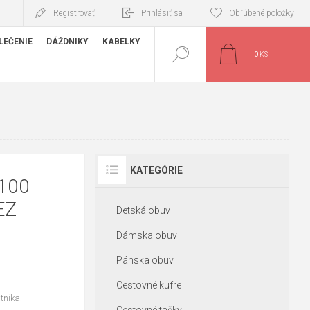
Registrovať
Prihlásiť sa
Obľúbené položky
LEČENIE
DÁŽDNIKY
KABELKY
0
KS
KATEGÓRIE
100
EZ
Detská obuv
Dámska obuv
Pánska obuv
Cestovné kufre
tníka.