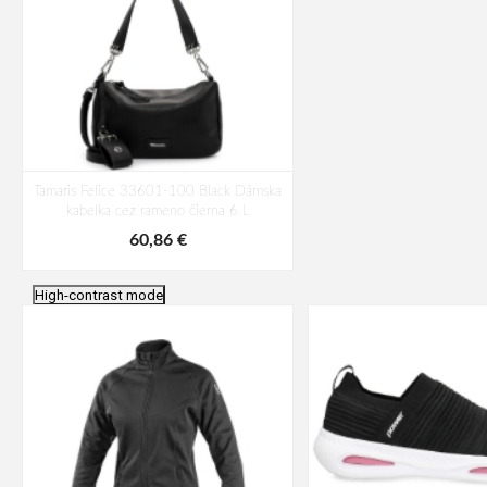
Tamaris Felice 33601-100 Black Dámska
kabelka cez rameno čierna 6 L
60,86 €
High-contrast mode