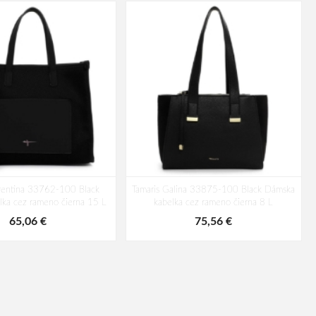
orentina 33762-100 Black
Tamaris Galina 33875-100 Black Dámska
lka cez rameno čierna 15 L
kabelka cez rameno čierna 8 L
65,06 €
75,56 €