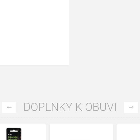
DOPLNKY K OBUVI
35
36
37
39
40
43
47
48