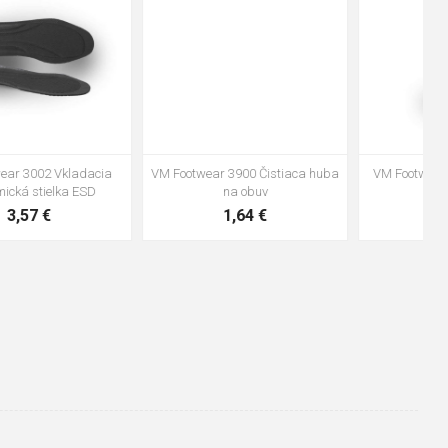
47
VM Footwear 3600 Impregnace
Vložka Bennon ABSORBA XTR
water stop
ESD
10,04 €
4,16 €