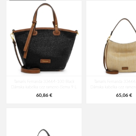
Tamaris Fernanda 33664-100 Black
Tamaris Fernanda 3366
Dámska kabelka cez rameno čierna 9 L
Dámska kabelka cez ramen
60,86 €
65,06 €