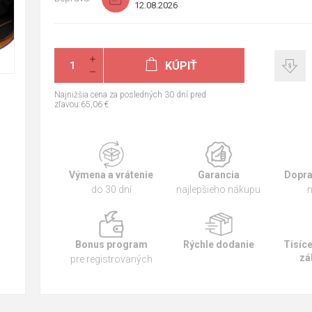
12.08.2026
KÚPIŤ
Najnižšia cena za posledných 30 dní pred
zľavou:65,06 €
Výmena a vrátenie
Garancia
Dopra
do 30 dní
najlepšieho nákupu
n
Bonus program
Rýchle dodanie
Tisíc
zá
pre registrovaných