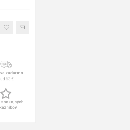
va zadarmo
ad 63 €
e spokojných
kazníkov