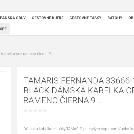
PÁNSKA OBUV
CESTOVNÉ KUFRE
CESTOVNÉ TAŠKY
BATOHY
OB
UPE
kabelka cez rameno čierna 9 L
TAMARIS FERNANDA 33666-
BLACK DÁMSKA KABELKA C
RAMENO ČIERNA 9 L
Dámska kabelka značky TAMARIS je skvelým doplnkom Vášho ša