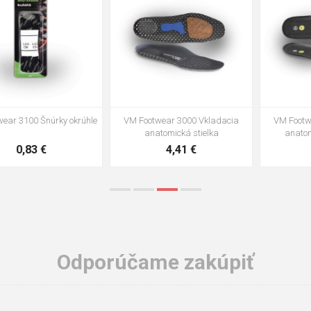
VM Footwear 3002 Vkladacia
VM Footwear 3900 Čistiaca huba
anatomická stielka ESD
na obuv
3,57 €
1,64 €
Odporúčame zakúpiť