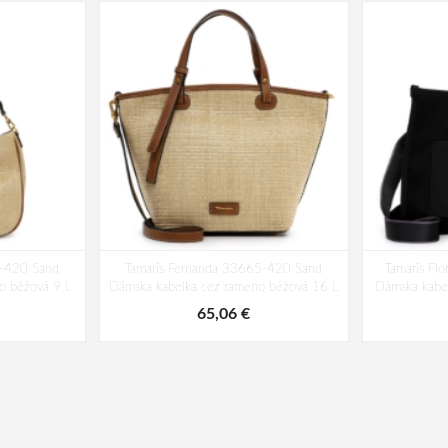
6-420 Sand
Tamaris Fernanda 33665-420 Sand
Tamaris Fl
o béžová 9 L
Dámska kabelka cez rameno béžová 16 L
Dámska kabe
65,06 €