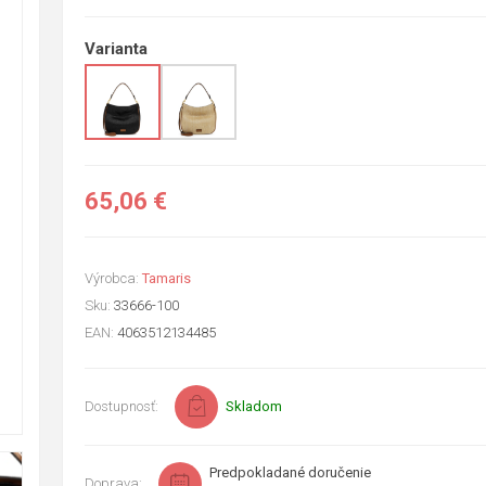
Varianta
65,06 €
Výrobca:
Tamaris
Sku:
33666-100
EAN:
4063512134485
Dostupnosť:
Skladom
Predpokladané doručenie
Doprava: