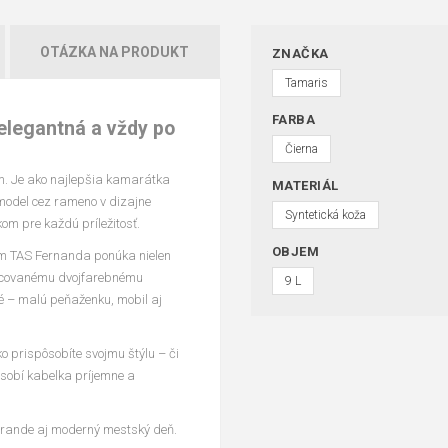
OTÁZKA NA PRODUKT
ZNAČKA
Tamaris
FARBA
elegantná a vždy po
Čierna
. Je ako najlepšia kamarátka
MATERIÁL
model cez rameno v dizajne
Syntetická koža
m pre každú príležitosť.
OBJEM
vám TAS Fernanda ponúka nielen
pracovanému dvojfarebnému
9 L
é – malú peňaženku, mobil aj
o prispôsobíte svojmu štýlu – či
sobí kabelka príjemne a
é rande aj moderný mestský deň.