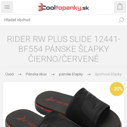
RIDER RW PLUS SLIDE 12441-
BF554 PÁNSKE ŠĽAPKY
ČIERNO/ČERVENÉ
Úvod
Pánska obuv
pánske šľapky
športové šľapky
- 20%