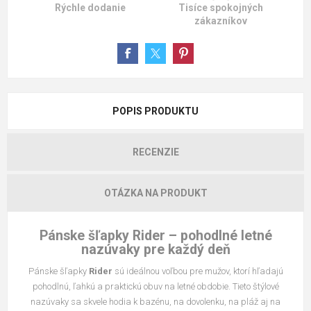
Rýchle dodanie
Tisíce spokojných
zákazníkov
POPIS PRODUKTU
RECENZIE
OTÁZKA NA PRODUKT
Pánske šľapky Rider – pohodlné letné
nazúvaky pre každý deň
Pánske šľapky
Rider
sú ideálnou voľbou pre mužov, ktorí hľadajú
pohodlnú, ľahkú a praktickú obuv na letné obdobie. Tieto štýlové
nazúvaky sa skvele hodia k bazénu, na dovolenku, na pláž aj na