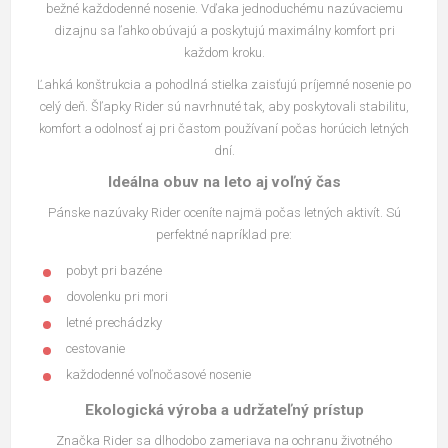
bežné každodenné nosenie. Vďaka jednoduchému nazúvaciemu
dizajnu sa ľahko obúvajú a poskytujú maximálny komfort pri
každom kroku.
Ľahká konštrukcia a pohodlná stielka zaisťujú príjemné nosenie po
celý deň. Šľapky Rider sú navrhnuté tak, aby poskytovali stabilitu,
komfort a odolnosť aj pri častom používaní počas horúcich letných
dní.
Ideálna obuv na leto aj voľný čas
Pánske nazúvaky Rider oceníte najmä počas letných aktivít. Sú
perfektné napríklad pre:
pobyt pri bazéne
dovolenku pri mori
letné prechádzky
cestovanie
každodenné voľnočasové nosenie
Ekologická výroba a udržateľný prístup
Značka Rider sa dlhodobo zameriava na ochranu životného