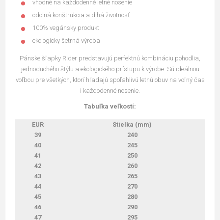
vhodné na každodenné letné nosenie
odolná konštrukcia a dlhá životnosť
100% vegánsky produkt
ekologicky šetrná výroba
Pánske šľapky Rider predstavujú perfektnú kombináciu pohodlia,
jednoduchého štýlu a ekologického prístupu k výrobe. Sú ideálnou
voľbou pre všetkých, ktorí hľadajú spoľahlivú letnú obuv na voľný čas
i každodenné nosenie.
Tabuľka veľkostí:
EUR
Stielka (mm)
39
240
40
245
41
250
42
260
43
265
44
270
45
280
46
290
47
295