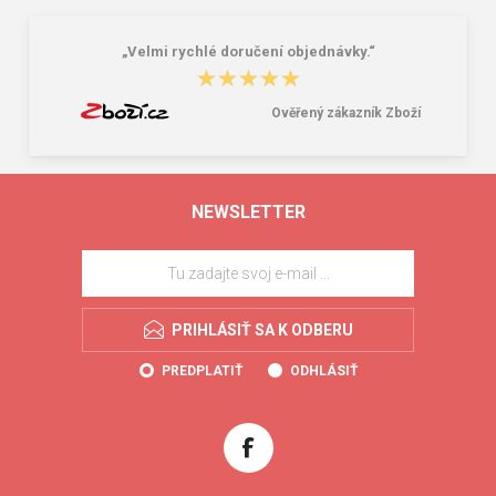
„Velmi rychlé doručení objednávky.“
★★★★★
★★★★★
Ověřený zákazník Zboží
NEWSLETTER
PRIHLÁSIŤ SA K ODBERU
PREDPLATIŤ
ODHLÁSIŤ