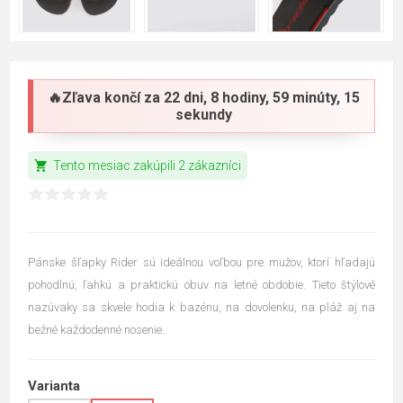
🔥Zľava končí za
22 dni, 8 hodiny, 59 minúty, 14
sekundy
shopping_cart
Tento mesiac zakúpili 2 zákazníci
Pánske šľapky Rider sú ideálnou voľbou pre mužov, ktorí hľadajú
pohodlnú, ľahkú a praktickú obuv na letné obdobie. Tieto štýlové
nazúvaky sa skvele hodia k bazénu, na dovolenku, na pláž aj na
bežné každodenné nosenie.
Varianta