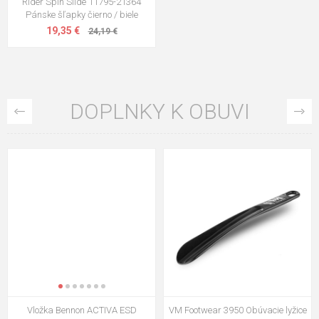
Rider Spin Slide 11795-21364
Pánske šľapky čierno / biele
19,35 €
24,19 €
DOPLNKY K OBUVI
Vložka Bennon ACTIVA ESD
VM Footwear 3950 Obúvacie lyžice