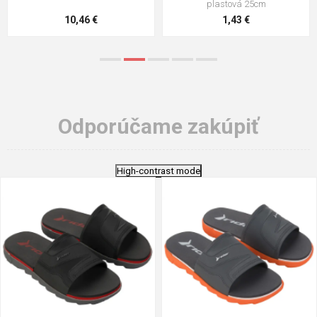
plastová 25cm
10,46 €
1,43 €
Odporúčame zakúpiť
High-contrast mode