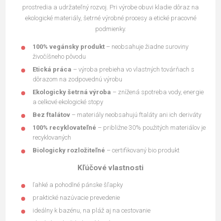
prostredia a udržateľný rozvoj. Pri výrobe obuvi kladie dôraz na
ekologické materiály, šetrné výrobné procesy a etické pracovné
podmienky.
100% vegánsky produkt
– neobsahuje žiadne suroviny
živočíšneho pôvodu
Etická práca
– výroba prebieha vo vlastných továrňach s
dôrazom na zodpovednú výrobu
Ekologicky šetrná výroba
– znížená spotreba vody, energie
a celkové ekologické stopy
Bez ftalátov
– materiály neobsahujú ftaláty ani ich deriváty
100% recyklovateľné
– približne 30% použitých materiálov je
recyklovaných
Biologicky rozložiteľné
– certifikovaný bio produkt
Kľúčové vlastnosti
ľahké a pohodlné pánske šľapky
praktické nazúvacie prevedenie
ideálny k bazénu, na pláž aj na cestovanie