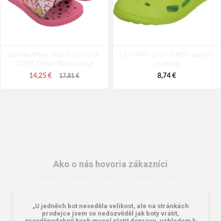
Ipanema Urban Slide Kids 83187-
CRV WAIPI LADY 53650 pantofel
20234 Detské šľapky ružové
sv.zelená
14,25 €
8,74 €
17,81 €
Ako o nás hovoria zákazníci
„U jedněch bot neseděla velikost, ale na stránkách
CRV WAIPI LADY 53650 pantofel
Coqui LINDO 6413 Dámske
prodejce jsem se nedozvěděl jak boty vrátit,
bílá
sandále Lt. mint/Turquoise summer +