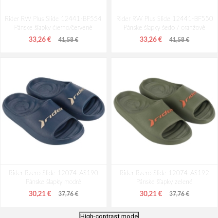
Rider RW Plus Slide 12441-BF554
Rider RW Plus Slide 12441-BF550
Pánske šľapky čierno/červené
Pánske šľapky šedo / oranžové
33,26 €
33,26 €
41,58 €
41,58 €
Rider Rzero Slide 12074-AS190
Rider Rzero Slide 12074-AS192
Pánske šľapky modré
Pánske šľapky zelené
30,21 €
30,21 €
37,76 €
37,76 €
High-contrast mode