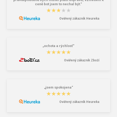
pravděpodobně bych musel platit dopravu, vzhledem k
ceně bot jsem to nechal být.“
amulet
★★★★★
★★★★★
8,74 €
17,47 €
21,84 €
Ověřený zákazník Heureka
„ochota a rýchlosť“
★★★★★
★★★★★
Ověřený zákazník Zboží
„jsem spokojena“
★★★★★
★★★★★
Ověřený zákazník Heureka