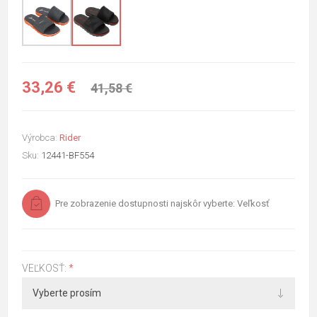
33,26 €
41,58 €
Výrobca:
Rider
Sku:
12441-BF554
Pre zobrazenie dostupnosti najskôr vyberte: Veľkosť
VEĽKOSŤ:
*