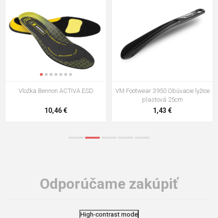
VM Footwear 3009 Vkladacia
VM Footwear 3102 Šnúrky ploché
stielka
5,21 €
0,79 €
Odporúčame zakúpiť
High-contrast mode