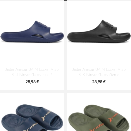
Under Armour UA M Locker V SL-
Under Armour UA M Locker V SL-
BLU Pánske šľapky modré
BLK Pánske šľapky čierne
28,98 €
28,98 €