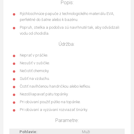
Popis:
Rýchloschnúce papuče z technologického materiálu EVA,
perfektné do šatne alebo k bazénu.
Popruh, stielka a podošva sú navrhnuté tak, aby odvádzali
vodu od chodidla.
Údržba:
Neprať v práčke.
Nesušiť v sušičke.
Nečistiť chemicky.
Sušiť na vzduchu.
Čistiť navlhčenou handričkou alebo kefkou.
Nezošliapavať pätu topánky.
Pri obúvaní použiť pútko na topánke.
Pri obúvaní a vyzúvaní rozviazať šnúrky.
Parametre:
Pohlavie:
Muži