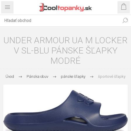
UNDER ARMOUR UA M LOCKER
V SL-BLU PÁNSKE ŠĽAPKY
MODRÉ
Úvod
Pánska obuv
pánske šľapky
športové šľapky