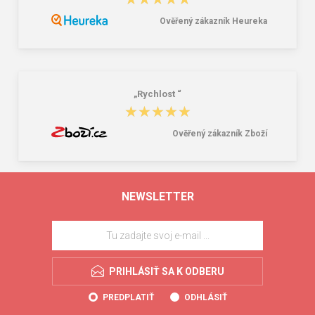
Ověřený zákazník Heureka
„Rychlost “
★★★★★
★★★★★
Ověřený zákazník Zboží
NEWSLETTER
PRIHLÁSIŤ SA K ODBERU
PREDPLATIŤ
ODHLÁSIŤ