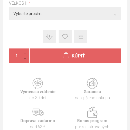
VEĽKOSŤ:
*
KÚPIŤ
Výmena a vrátenie
Garancia
do 30 dní
najlepšieho nákupu
Doprava zadarmo
Bonus program
nad 63 €
pre registrovaných