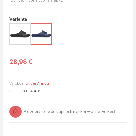
Rýchloschnúce a odolné šľapky.
Varianta
28,98 €
Výrobca:
Under Armour
Sku:
3028094-408
Pre zobrazenie dostupnosti najskôr vyberte: Veľkosť