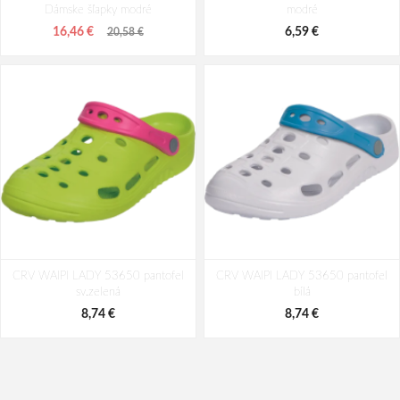
Dámske šľapky modré
modré
26,54 €
26,54 €
33,18 €
33,18 €
16,46 €
6,59 €
20,58 €
CRV WAIPI LADY 53650 pantofel
CRV WAIPI LADY 53650 pantofel
sv.zelená
bílá
8,74 €
8,74 €