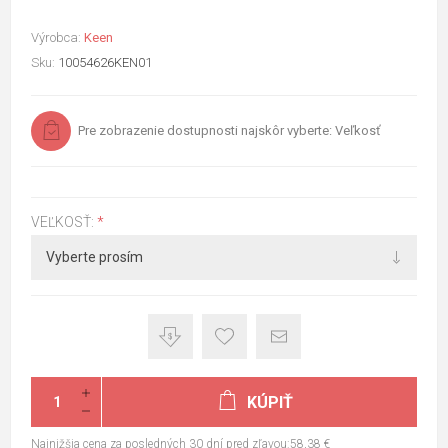
Výrobca:
Keen
Sku:
10054626KEN01
Pre zobrazenie dostupnosti najskôr vyberte: Veľkosť
VEĽKOSŤ:
*
KÚPIŤ
Najnižšia cena za posledných 30 dní pred zľavou:58,38 €