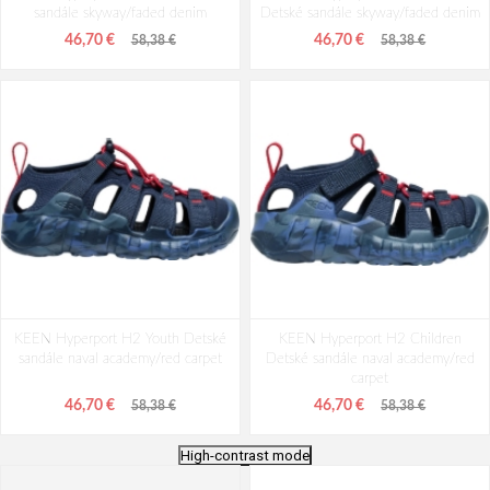
sandále skyway/faded denim
Detské sandále skyway/faded denim
46,70 €
46,70 €
58,38 €
58,38 €
KEEN Hyperport H2 Youth Detské
KEEN Hyperport H2 Children
sandále naval academy/red carpet
Detské sandále naval academy/red
carpet
46,70 €
46,70 €
58,38 €
58,38 €
High-contrast mode