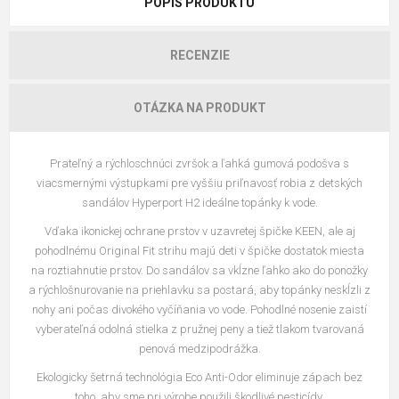
POPIS PRODUKTU
RECENZIE
OTÁZKA NA PRODUKT
Prateľný a rýchloschnúci zvršok a ľahká gumová podošva s
viacsmernými výstupkami pre vyššiu priľnavosť robia z detských
sandálov Hyperport H2 ideálne topánky k vode.
Vďaka ikonickej ochrane prstov v uzavretej špičke KEEN, ale aj
pohodlnému Original Fit strihu majú deti v špičke dostatok miesta
na roztiahnutie prstov. Do sandálov sa vkĺzne ľahko ako do ponožky
a rýchlošnurovanie na priehlavku sa postará, aby topánky neskĺzli z
nohy ani počas divokého vyčíňania vo vode. Pohodlné nosenie zaistí
vyberateľná odolná stielka z pružnej peny a tiež tlakom tvarovaná
penová medzipodrážka.
Ekologicky šetrná technológia Eco Anti-Odor eliminuje zápach bez
toho, aby sme pri výrobe použili škodlivé pesticídy.