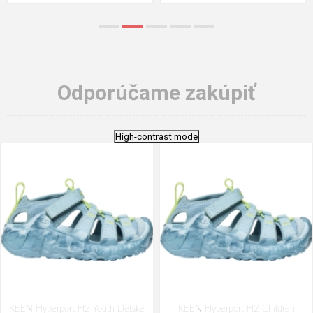
Odporúčame zakúpiť
High-contrast mode
KEEN Hyperport H2 Youth Detské
KEEN Hyperport H2 Children