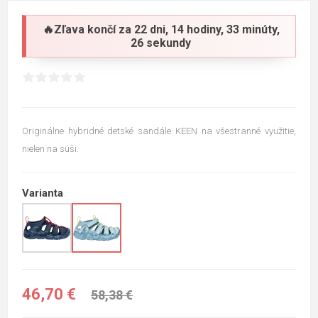
🔥Zľava končí za
22 dni, 14 hodiny, 33 minúty,
25 sekundy
Originálne hybridné detské sandále KEEN na všestranné využitie,
nielen na súši.
Varianta
46,70 €
58,38 €