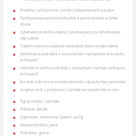
Prateľný, rýchloschnúci zvršok z polyesterových pásikov
Rýchlozaväzovanie pre pohodlné a pevné nosenie a ľahké
obutie
Vyberateľná odolná stielka z pružnej peny pre dlhotrvajúce
odpruženie
Tlakom tvarovaná penová medzipodrážka na odpruženie
Nefarbiaca podrážka s viacsmernými výstupkami pre vyššiu
priľnavosť
Viesmerná vzorka podrážky s výstupkami zaisťuje vynikajúcu
priľnavosť
Eco Anti-Odor pre prirodzenú kontrolu zápachu bez pesticídov
Original strih s priestorom v špičke na roztiahnutie prstov
Typ produktu: sandále
Pohlavie: detské
Zapínanie: sťahovanie Speed ​​Lacing
Medzipodrážka: pena
Podrážka: guma