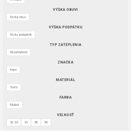
VÝŠKA OBUVI
Nízka obuv
VÝŠKA PODPÄTKU
Nízky podpätok
TYP ZATEPLENIA
Nezateplené
ZNAČKA
Keen
MATERIÁL
Textil
FARBA
Modrá
VEĽKOSŤ
32-33
35
38
39