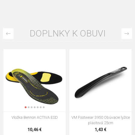
DOPLNKY K OBUVI
VM Footwear 3009 Vkladacia
VM Footwear 3102 Šnúrky ploché
stielka
5,21 €
0,79 €