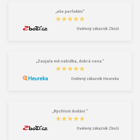
16,46 €
17,47 €
20,58 €
21,84 €
„vše perfektní“
★★★★★
★★★★★
Ověřený zákazník Zboží
„Zaujala mě nabídka, dobrá cena.“
★★★★★
★★★★★
Ověřený zákazník Heureka
„Rychlost dodání “
★★★★★
★★★★★
Ověřený zákazník Zboží