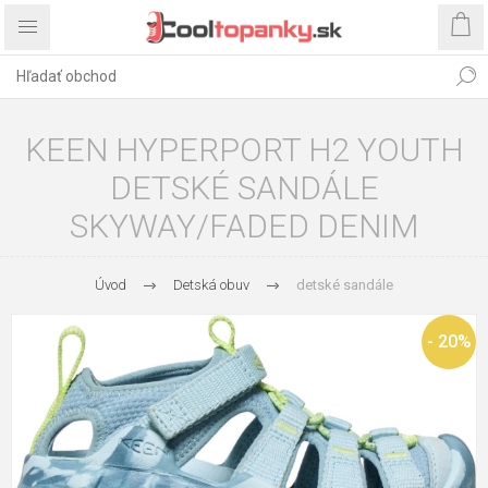
KEEN HYPERPORT H2 YOUTH
DETSKÉ SANDÁLE
SKYWAY/FADED DENIM
Úvod
Detská obuv
detské sandále
- 20%