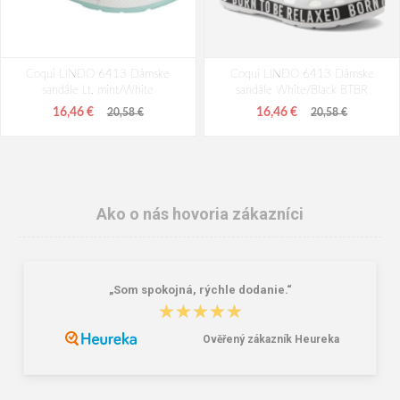
Coqui LINDO 6413 Dámske
Coqui LINDO 6413 Dámske
sandále Lt. mint/White
sandále White/Black BTBR
16,46 €
16,46 €
20,58 €
20,58 €
Ako o nás hovoria zákazníci
„Som spokojná, rýchle dodanie.“
★★★★★
★★★★★
Ověřený zákazník Heureka
Coqui LINDO 6413 Dámske
Coqui LINDO 6413 Dámske
sandále New rouge/Khaki grey
sandále Lt. mint/Turquoise summer +
amulet