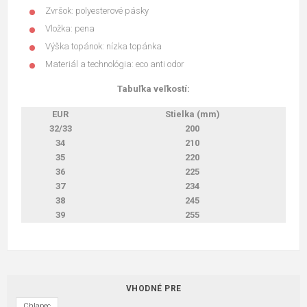
Zvršok: polyesterové pásky
Vložka: pena
Výška topánok: nízka topánka
Materiál a technológia: eco anti odor
Tabuľka veľkostí:
EUR
Stielka (mm)
32/33
200
34
210
35
220
36
225
37
234
38
245
39
255
VHODNÉ PRE
Chlapec