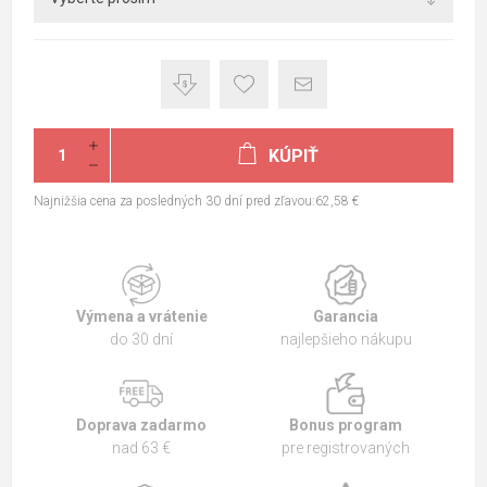
KÚPIŤ
Najnižšia cena za posledných 30 dní pred zľavou:62,58 €
Výmena a vrátenie
Garancia
do 30 dní
najlepšieho nákupu
Doprava zadarmo
Bonus program
nad 63 €
pre registrovaných