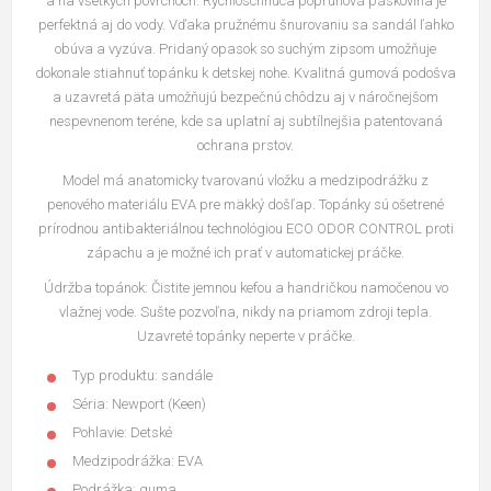
a na všetkých povrchoch. Rýchloschnúca popruhová páskovina je
perfektná aj do vody. Vďaka pružnému šnurovaniu sa sandál ľahko
obúva a vyzúva. Pridaný opasok so suchým zipsom umožňuje
dokonale stiahnuť topánku k detskej nohe. Kvalitná gumová podošva
a uzavretá päta umožňujú bezpečnú chôdzu aj v náročnejšom
nespevnenom teréne, kde sa uplatní aj subtílnejšia patentovaná
ochrana prstov.
Model má anatomicky tvarovanú vložku a medzipodrážku z
penového materiálu EVA pre mäkký došľap. Topánky sú ošetrené
prírodnou antibakteriálnou technológiou ECO ODOR CONTROL proti
zápachu a je možné ich prať v automatickej práčke.
Údržba topánok: Čistite jemnou kefou a handričkou namočenou vo
vlažnej vode. Sušte pozvoľna, nikdy na priamom zdroji tepla.
Uzavreté topánky neperte v práčke.
Typ produktu: sandále
Séria: Newport (Keen)
Pohlavie: Detské
Medzipodrážka: EVA
Podrážka: guma