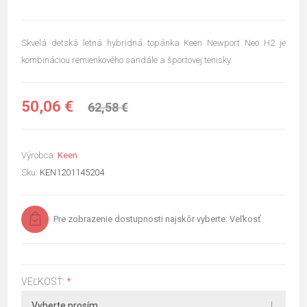
Skvelá detská letná hybridná topánka Keen Newport Neo H2 je
kombináciou remienkového sandále a športovej tenisky.
50,06 €
62,58 €
Výrobca:
Keen
Sku:
KEN1201145204
Pre zobrazenie dostupnosti najskôr vyberte: Veľkosť
VEĽKOSŤ:
*