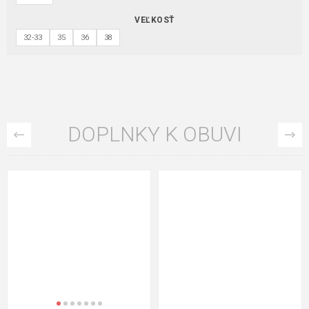
VEĽKOSŤ
32-33
35
36
38
DOPLNKY K OBUVI