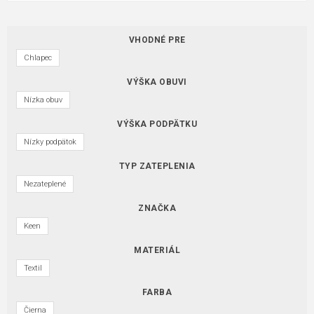
VHODNÉ PRE
Chlapec
VÝŠKA OBUVI
Nízka obuv
VÝŠKA PODPÄTKU
Nízky podpätok
TYP ZATEPLENIA
Nezateplené
ZNAČKA
Keen
MATERIÁL
Textil
FARBA
Čierna