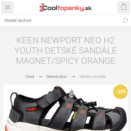
KEEN NEWPORT NEO H2
YOUTH DETSKÉ SANDÁLE
MAGNET/SPICY ORANGE
Úvod
Detská obuv
detské sandále
- 20%