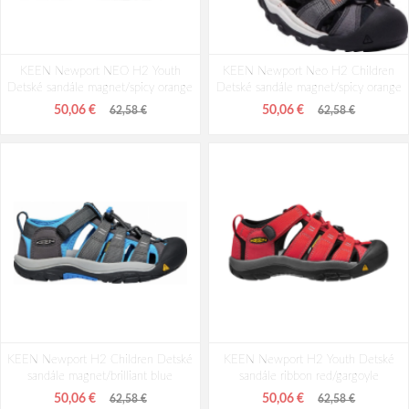
KEEN Newport NEO H2 Youth
KEEN Newport Neo H2 Children
Detské sandále magnet/spicy orange
Detské sandále magnet/spicy orange
50,06 €
50,06 €
62,58 €
62,58 €
KEEN Newport H2 Children Detské
KEEN Newport H2 Youth Detské
sandále magnet/brilliant blue
sandále ribbon red/gargoyle
50,06 €
50,06 €
62,58 €
62,58 €