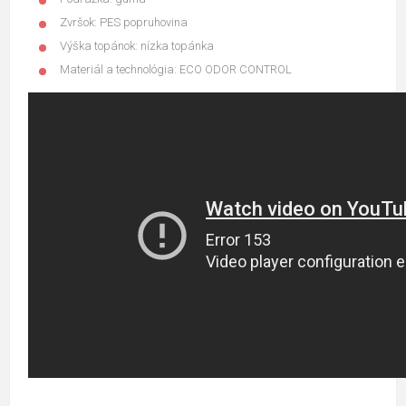
Zvršok: PES popruhovina
Výška topánok: nízka topánka
Materiál a technológia: ECO ODOR CONTROL