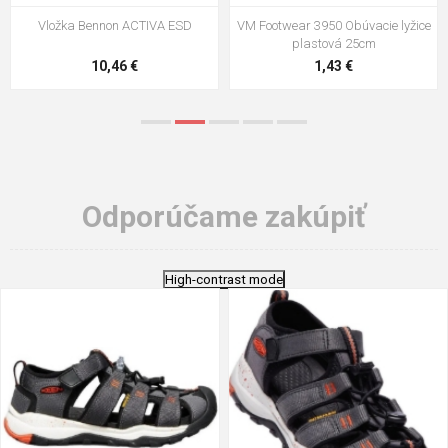
Vložka Bennon ACTIVA ESD
VM Footwear 3950 Obúvacie lyžice
plastová 25cm
10,46 €
1,43 €
Odporúčame zakúpiť
High-contrast mode