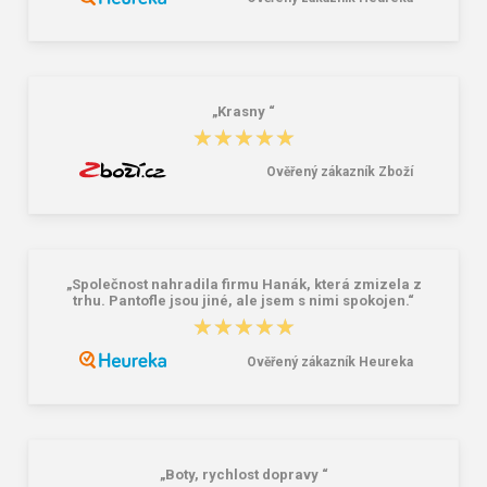
Lee Cooper LCW-26-07-4152M
Dámske gumáky DEMAR RAINNY
Pánske šľapky čierne
0052 čierna
16,46 €
10,46 €
20,58 €
„Krasny “
★★★★★
★★★★★
Ověřený zákazník Zboží
„Společnost nahradila firmu Hanák, která zmizela z
trhu. Pantofle jsou jiné, ale jsem s nimi spokojen.“
★★★★★
★★★★★
Ověřený zákazník Heureka
„Boty, rychlost dopravy “