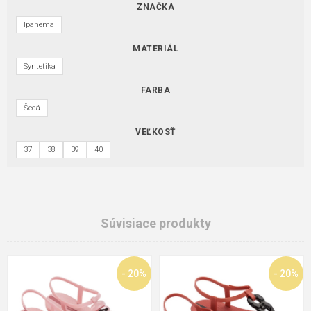
ZNAČKA
Ipanema
MATERIÁL
Syntetika
FARBA
Šedá
VEĽKOSŤ
37
38
39
40
Súvisiace produkty
- 20%
- 20%