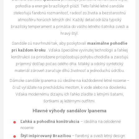
pohodlia a energie brazílskych pláží. Tieto ľahké letné sandále
stelesňujú farebnú rozmanitosť, radosť zo života a bezstarostnú
atmosféru horúcich letných dní. Každý detail odráža typický
brazílsky temperament a prináša do vášho letného šatníka svieži a
hravý štýl.
Sandále sú navrhnuté tak, aby poskytovali
maximálne pohodlie
pri každom kroku
. Vďaka špeciálne vyvinutej technológii a ľahkej
konštrukcii sa prirodzene prispôsobujú pohybu chodidla a zaisťujú
príjemný došľap počas celého dňa. Mäkký a odolný syntetický
materiál zároveň zaručuje dlhú životnosť a jednoduchú údržbu.
Dámske sandále Ipanema sú ideálne na každodenné letné nosenie –
či už vyrážate na prechádzku mestom, k vode alebo na dovolenku.
Vďaka modernému dizajnu ich ľahko zladíte s letnými šatami,
šortkami aj ležérnymi outfitmi.
Hlavné výhody sandálov Ipanema
Ľahká a pohodlná konštrukcia
– ideálna na celodenné
nosenie
Štýl inšpirovaný Brazíliou
– farebný a svieži letný design