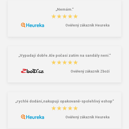
„Nemám.“
BEFADO 159M135 pánské pěnové
Ipanema Fashion Sandal KIDS
★★★★★
★★★★★
pantofle INBLU šedé
83180-20819 Detské sandále
ružové
Ověřený zákazník Heureka
8,82 €
16,77 €
20,96 €
„Vypadají dobře.Ale počasí zatím na sandály není.“
★★★★★
★★★★★
Ověřený zákazník Zboží
„rychlé dodání,nakupuji opakovaně-spolehlivý eshop“
★★★★★
★★★★★
Ověřený zákazník Heureka