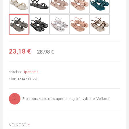
23,18 €
28,98 €
Výrobca:
Ipanema
Sku:
82842-BL728
Pre zobrazenie dostupnosti najskôr vyberte: Veľkosť
VEĽKOSŤ:
*