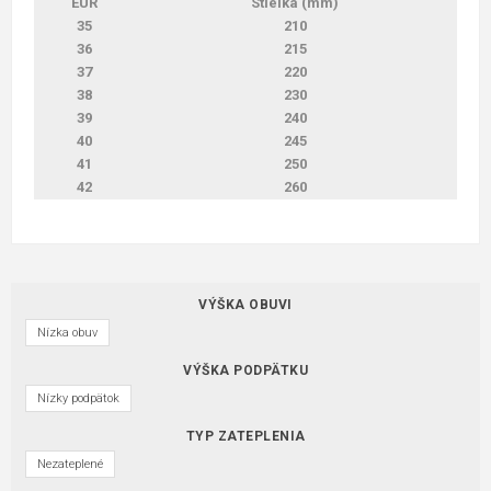
EUR
Stielka (mm)
35
210
36
215
37
220
38
230
39
240
40
245
41
250
42
260
VÝŠKA OBUVI
Nízka obuv
VÝŠKA PODPÄTKU
Nízky podpätok
TYP ZATEPLENIA
Nezateplené