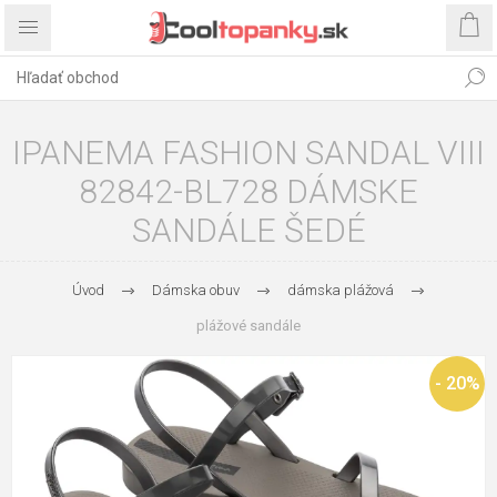
IPANEMA FASHION SANDAL VIII
82842-BL728 DÁMSKE
SANDÁLE ŠEDÉ
Úvod
Dámska obuv
dámska plážová
plážové sandále
- 20%