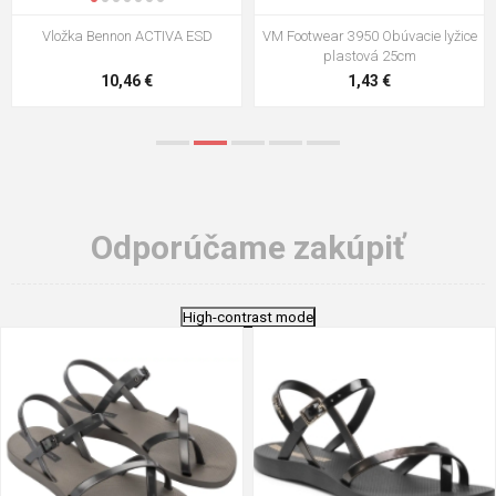
Vložka Bennon ACTIVA ESD
VM Footwear 3950 Obúvacie lyžice
plastová 25cm
10,46 €
1,43 €
Odporúčame zakúpiť
High-contrast mode