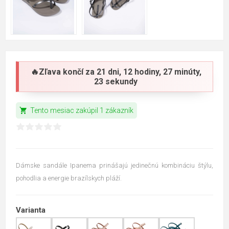
🔥Zľava končí za
21 dni, 12 hodiny, 27 minúty,
22 sekundy
shopping_cart
Tento mesiac zakúpil 1 zákazník
Dámske sandále Ipanema prinášajú jedinečnú kombináciu štýlu,
pohodlia a energie brazílskych pláží.
Varianta