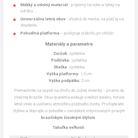
Mäkký a odolný materiál
- príjemný na nohe a ľahký na
údržbu
Univerzálna letná obuv
- vhodná do mesta, na pláž aj na
dovolenku
Pohodlná platforma
– poskytuje stabilitu pri chôdzi
Materiály a parametre
Zvršok:
syntetika
Podšívka:
syntetika
Stielka:
syntetika
Výška platformy:
1,5 cm
Výška podpätku:
2 cm
Premiestnite sa aspoň na chvíľu do Južnej Ameriky – priamo do
slnečnej Brazílie. Obuv Ipanema evokuje sviežosť oceánu, horúce
letné slnko a uvoľnenú atmosféru plážového života. Privítajte leto
štýlovo a doprajte si pohodlie v sandáloch inšpirovaných pravým
brazílskym životným štýlom
.
Tabuľka veľkostí: