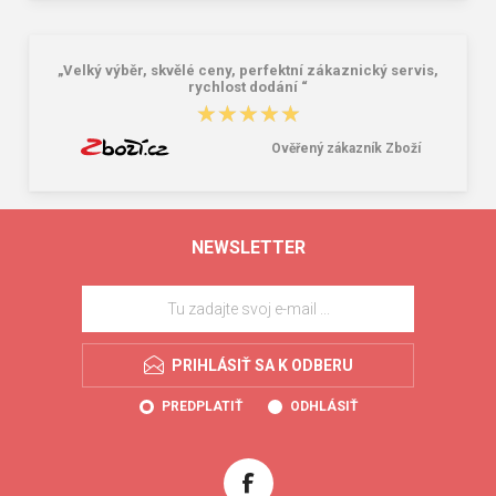
„Velký výběr, skvělé ceny, perfektní zákaznický servis,
rychlost dodání “
★★★★★
★★★★★
Ověřený zákazník Zboží
NEWSLETTER
PRIHLÁSIŤ SA K ODBERU
PREDPLATIŤ
ODHLÁSIŤ