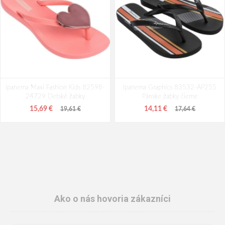
Ipanema Maxi Fashion Kids 82598-
Ipanema Graphics 83532-AP255
24729 Detské žabky
Pánske žabky čierne
15,69 €
14,11 €
19,61 €
17,64 €
Ako o nás hovoria zákazníci