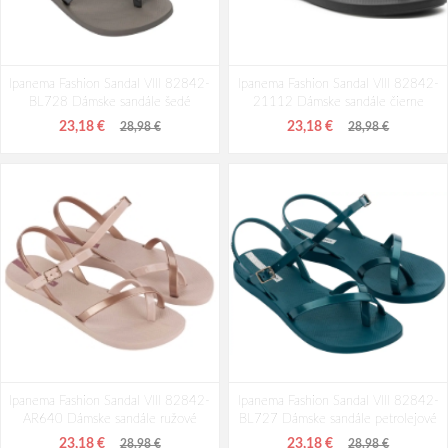
Ipanema Fashion Sandal VIII 82842-
Ipanema Fashion Sandal VIII 82842-
BL728 Dámske sandále šedé
21112 Dámske sandále čierne
23,18 €
23,18 €
28,98 €
28,98 €
Ipanema Fashion Sandal VIII 82842-
Ipanema Fashion Sandal VIII 82842-
AR640 Dámske sandále ružové
BL727 Dámske sandále petrolejové
23,18 €
23,18 €
28,98 €
28,98 €