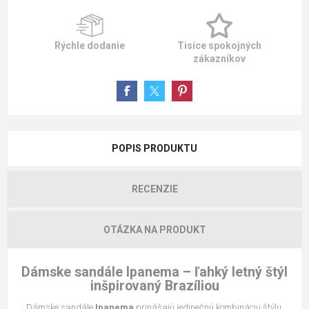
Rýchle dodanie
Tisíce spokojných
zákazníkov
POPIS PRODUKTU
RECENZIE
OTÁZKA NA PRODUKT
Dámske sandále Ipanema – ľahký letný štýl
inšpirovaný Brazíliou
Dámske sandále
Ipanema
prinášajú jedinečnú kombináciu štýlu,