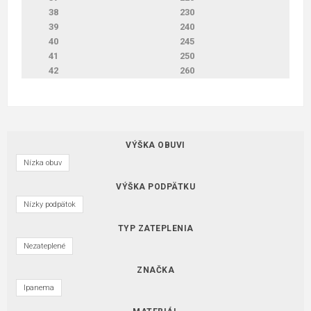
38
230
39
240
40
245
41
250
42
260
VÝŠKA OBUVI
Nízka obuv
VÝŠKA PODPÄTKU
Nízky podpätok
TYP ZATEPLENIA
Nezateplené
ZNAČKA
Ipanema