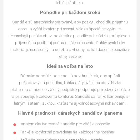
letného šatníka.
Pohodlie pri každom kroku
Sandále sú anatomicky tvarované, aby poskytli chodidlu príjemnú
oporu a vyšší komfort pri nosení. Vďaka špeciálne vyvinutej
technológii ponúka obuv maximálne pohodlie pri chôdzi a prispieva k
príjemnému pocitu aj počas dlhšieho nosenia. Ľahký syntetický
materiál je nenáročný na údržbu a vhodný na každodenné použitie v
letnej sezóne.
Ideálna voľba na leto
Dámske sandále Ipanema sú navrhnuté tak, aby spĺňali
požiadavky na pohodlnú, ľahkú a štýlovú letnú obuv. Nízka
platforma a mierne zvýšený podpätok podporujú prirodzený došľap
a prispievajú k celkovému komfortu. Sandále sa ľahko kombinujú s
letnými šatami, sukňou, kraťasmi aj voľnočasovými nohavicami.
Hlavné prednosti dámskych sandálov Ipanema
anatomicky tvarované sandále pre väčšie pohodlie
ľahké a komfortné prevedenie na každodenné nosenie