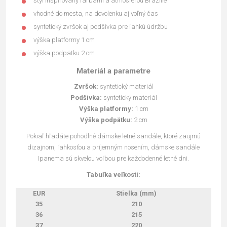
štýl inšpirovaný farbami a atmosférou Brazílie
vhodné do mesta, na dovolenku aj voľný čas
syntetický zvršok aj podšívka pre ľahkú údržbu
výška platformy 1 cm
výška podpätku 2 cm
Materiál a parametre
Zvršok:
syntetický materiál
Podšívka:
syntetický materiál
Výška platformy:
1 cm
Výška podpätku:
2 cm
Pokiaľ hľadáte pohodlné dámske letné sandále, ktoré zaujmú
dizajnom, ľahkosťou a príjemným nosením, dámske sandále
Ipanema sú skvelou voľbou pre každodenné letné dni.
Tabuľka veľkostí:
EUR
Stielka (mm)
35
210
36
215
37
220