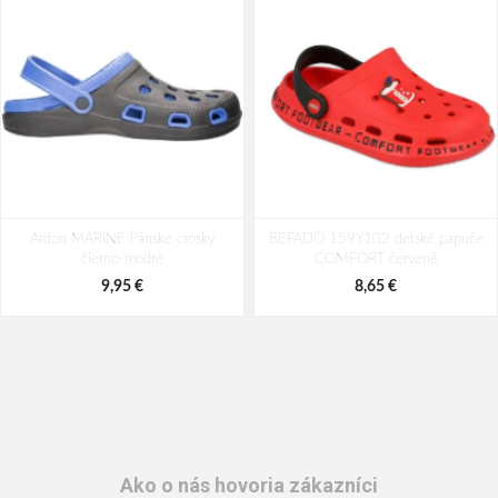
Ardon MARINE Pánske crosky
BEFADO 159Y102 detské papuče
čierno-modré
COMFORT červené
9,95 €
8,65 €
Ako o nás hovoria zákazníci