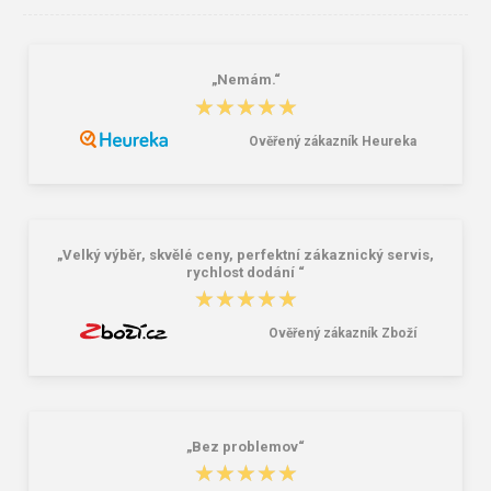
„Nemám.“
Detské žabky Ipanema UNIQUE II
BEFADO 250P087 sandále 2SZ
★★★★★
★★★★★
KIDS 81264-21029
šedá červená formula
6,26 €
12,35 €
17,60 €
Ověřený zákazník Heureka
„Velký výběr, skvělé ceny, perfektní zákaznický servis,
rychlost dodání “
★★★★★
★★★★★
Ověřený zákazník Zboží
„Bez problemov“
★★★★★
★★★★★