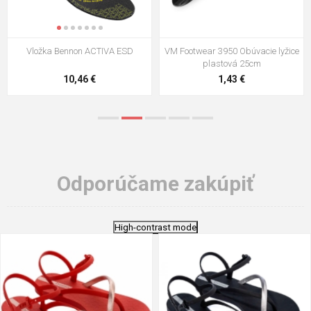
Vložka Bennon ACTIVA ESD
VM Footwear 3950 Obúvacie lyžice
plastová 25cm
10,46 €
1,43 €
Odporúčame zakúpiť
High-contrast mode