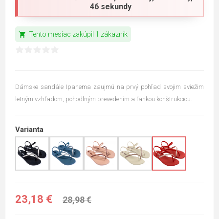
45 sekundy
shopping_cart
Tento mesiac zakúpil 1 zákazník
Dámske sandále Ipanema zaujmú na prvý pohľad svojim sviežim
letným vzhľadom, pohodlným prevedením a ľahkou konštrukciou.
Varianta
23,18 €
28,98 €