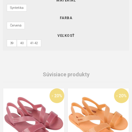
MATERIÁL
Syntetika
FARBA
Červená
VEĽKOSŤ
39
40
41-42
Súvisiace produkty
- 20%
- 20%