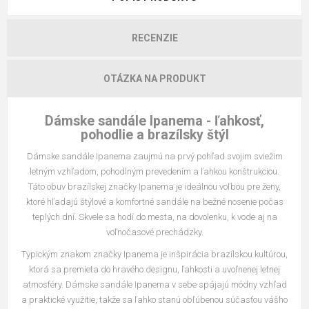
RECENZIE
OTÁZKA NA PRODUKT
Dámske sandále Ipanema - ľahkosť,
pohodlie a brazílsky štýl
Dámske sandále Ipanema zaujmú na prvý pohľad svojim sviežim
letným vzhľadom, pohodlným prevedením a ľahkou konštrukciou.
Táto obuv brazílskej značky Ipanema je ideálnou voľbou pre ženy,
ktoré hľadajú štýlové a komfortné sandále na bežné nosenie počas
teplých dní. Skvele sa hodí do mesta, na dovolenku, k vode aj na
voľnočasové prechádzky.
Typickým znakom značky Ipanema je inšpirácia brazílskou kultúrou,
ktorá sa premieta do hravého designu, ľahkosti a uvoľnenej letnej
atmosféry. Dámske sandále Ipanema v sebe spájajú módny vzhľad
a praktické využitie, takže sa ľahko stanú obľúbenou súčasťou vášho