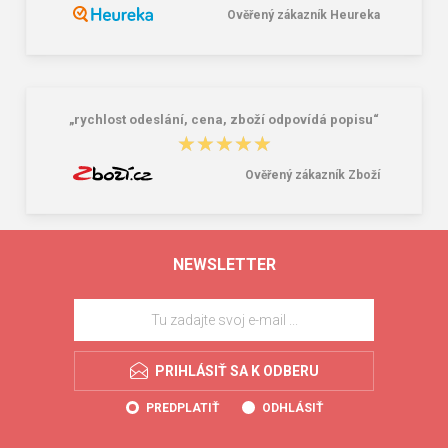
Ověřený zákazník Heureka
„rychlost odeslání, cena, zboží odpovídá popisu“
★★★★★
★★★★★
Ověřený zákazník Zboží
NEWSLETTER
PRIHLÁSIŤ SA K ODBERU
PREDPLATIŤ
ODHLÁSIŤ