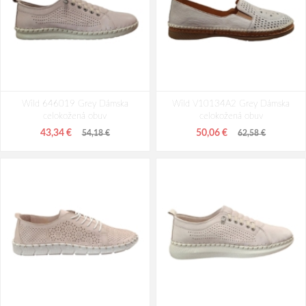
Wild 646019 Grey Dámska
Wild V10134A2 Grey Dámska
celokožená obuv
celokožená obuv
43,34 €
50,06 €
54,18 €
62,58 €