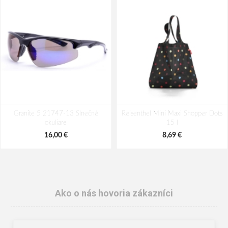
Granite 5 21747-13 Slnečné
Reisenthel Mini Maxi Shopper Dots
okuliare
15 l
16,00 €
8,69 €
Ako o nás hovoria zákazníci