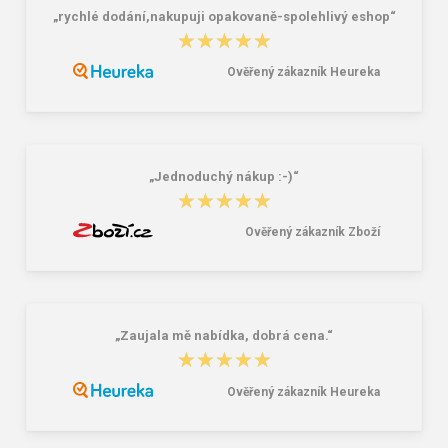
„rychlé dodání,nakupuji opakovaně-spolehlivý eshop“
★★★★★
★★★★★
Ověřený zákazník Heureka
Lee Cooper LCW-26-07-4152M
Dámske gumáky DEMAR RAINNY
Pánske šľapky čierne
0052 čierna
16,46 €
10,46 €
20,58 €
„Jednoduchý nákup :-)“
★★★★★
★★★★★
Ověřený zákazník Zboží
„Zaujala mě nabídka, dobrá cena.“
★★★★★
★★★★★
Ověřený zákazník Heureka