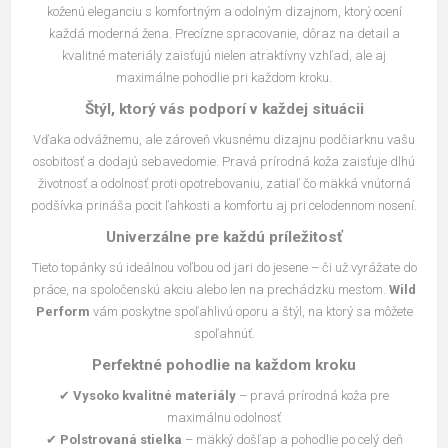
koženú eleganciu s komfortným a odolným dizajnom, ktorý ocení
každá moderná žena. Precízne spracovanie, dôraz na detail a
kvalitné materiály zaisťujú nielen atraktívny vzhľad, ale aj
maximálne pohodlie pri každom kroku.
Štýl, ktorý vás podporí v každej situácii
Vďaka odvážnemu, ale zároveň vkusnému dizajnu podčiarknu vašu
osobitosť a dodajú sebavedomie. Pravá prírodná koža zaisťuje dlhú
životnosť a odolnosť proti opotrebovaniu, zatiaľ čo mäkká vnútorná
podšívka prináša pocit ľahkosti a komfortu aj pri celodennom nosení.
Univerzálne pre každú príležitosť
Tieto topánky sú ideálnou voľbou od jari do jesene – či už vyrážate do
práce, na spoločenskú akciu alebo len na prechádzku mestom.
Wild
Perform
vám poskytne spoľahlivú oporu a štýl, na ktorý sa môžete
spoľahnúť.
Perfektné pohodlie na každom kroku
✔
Vysoko kvalitné materiály
– pravá prírodná koža pre
maximálnu odolnosť
✔
Polstrovaná stielka
– mäkký došľap a pohodlie po celý deň