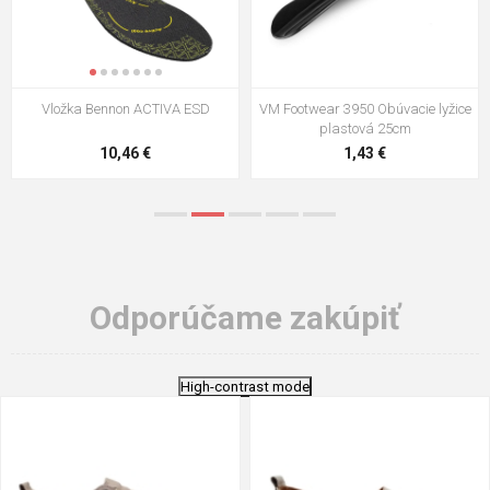
VM Footwear 3009 Vkladacia
VM Footwear 3102 Šnúrky ploché
stielka
5,21 €
0,79 €
Odporúčame zakúpiť
High-contrast mode