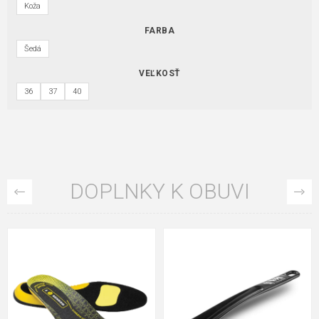
Koža
FARBA
Šedá
VEĽKOSŤ
36
37
40
DOPLNKY K OBUVI