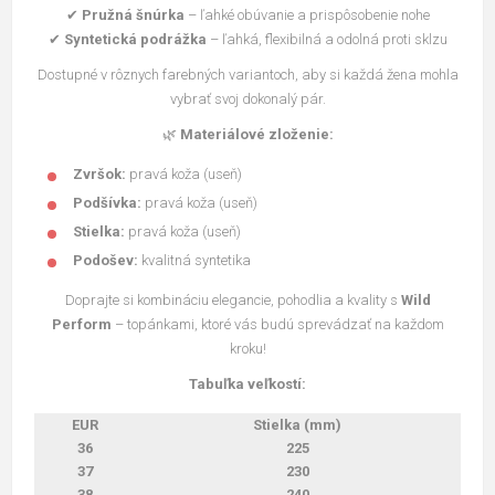
✔
Pružná šnúrka
– ľahké obúvanie a prispôsobenie nohe
✔
Syntetická podrážka
– ľahká, flexibilná a odolná proti sklzu
Dostupné v rôznych farebných variantoch, aby si každá žena mohla
vybrať svoj dokonalý pár.
🌿
Materiálové zloženie:
Zvršok:
pravá koža (useň)
Podšívka:
pravá koža (useň)
Stielka:
pravá koža (useň)
Podošev:
kvalitná syntetika
Doprajte si kombináciu elegancie, pohodlia a kvality s
Wild
Perform
– topánkami, ktoré vás budú sprevádzať na každom
kroku!
Tabuľka veľkostí:
EUR
Stielka (mm)
36
225
37
230
38
240