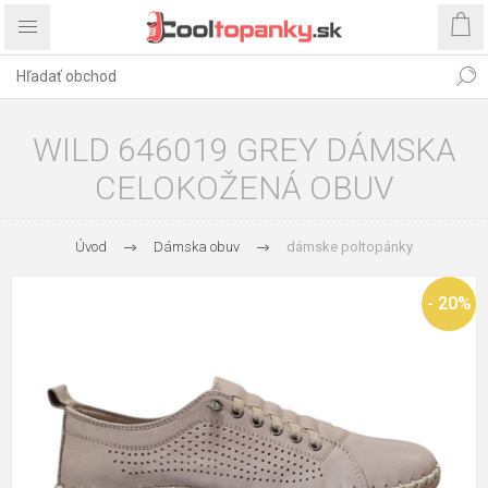
WILD 646019 GREY DÁMSKA
CELOKOŽENÁ OBUV
Úvod
Dámska obuv
dámske poltopánky
- 20%