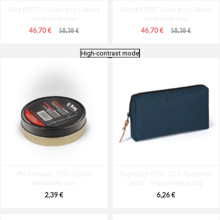
Wild 647051 Silver grey Dámska
Wild 647040 Silver grey Dámska
celokožená obuv
celokožená obuv
46,70 €
46,70 €
58,38 €
58,38 €
High-contrast mode
Wild 0646040A2 Black Dámska
Wild 0646039A2 Black Taupe
VM Footwear 3750 Leštiaci
celokožená obuv
Bagmaster EASY 22 A študentský
Dámska celokožená obuv
karnaubský vosk
penál - tmavomodrý modrý
41,58 €
49,14 €
55,44 €
65,52 €
2,39 €
6,26 €