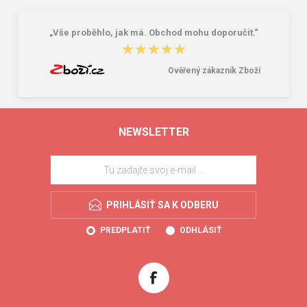
„Vše proběhlo, jak má. Obchod mohu doporučit.“
★★★★★
★★★★★
Ověřený zákazník Zboží
NEWSLETTER
PRIHLÁSIŤ SA K ODBERU
PREDPLATIŤ
ODHLÁSIŤ