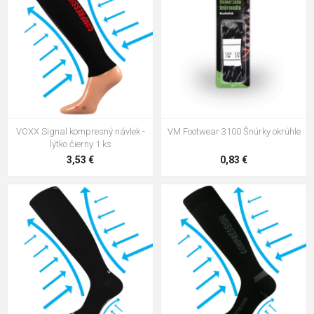
VOXX Signal kompresný návlek -
VM Footwear 3100 Šnúrky okrúhle
lýtko čierny 1 ks
3,53 €
0,83 €