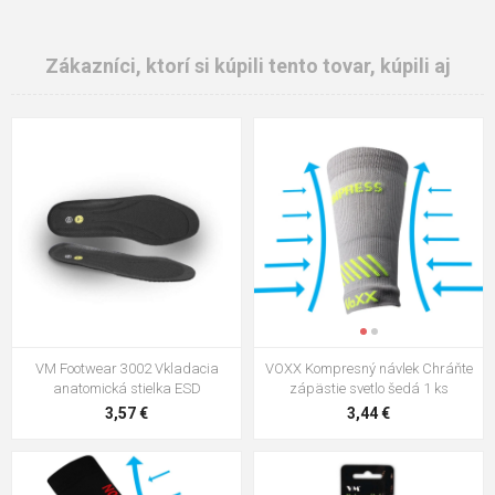
Zákazníci, ktorí si kúpili tento tovar, kúpili aj
VM Footwear 3002 Vkladacia
VOXX Kompresný návlek Chráňte
anatomická stielka ESD
zápästie svetlo šedá 1 ks
3,57 €
3,44 €