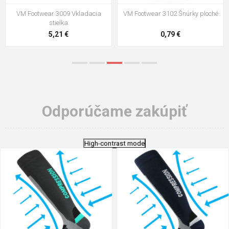
VM Footwear 3100 Šnúrky okrúhle
VM Footwear 3000 Vkladacia
anatomická stielka
0,83 €
4,41 €
Odporúčame zakúpiť
High-contrast mode