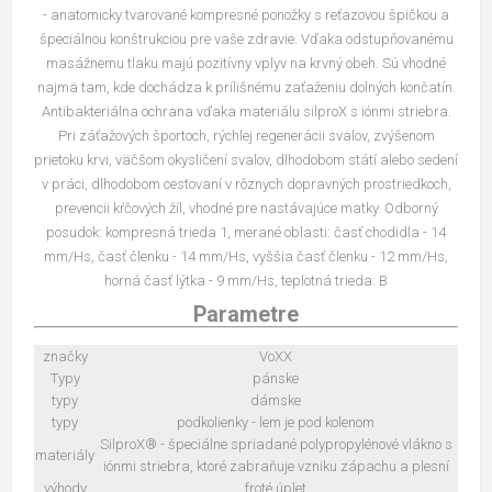
- anatomicky tvarované kompresné ponožky s reťazovou špičkou a
špeciálnou konštrukciou pre vaše zdravie. Vďaka odstupňovanému
masážnemu tlaku majú pozitívny vplyv na krvný obeh. Sú vhodné
najmä tam, kde dochádza k prílišnému zaťaženiu dolných končatín.
Antibakteriálna ochrana vďaka materiálu silproX s iónmi striebra.
Pri záťažových športoch, rýchlej regenerácii svalov, zvýšenom
prietoku krvi, väčšom okysličení svalov, dlhodobom státí alebo sedení
v práci, dlhodobom cestovaní v rôznych dopravných prostriedkoch,
prevencii kŕčových žíl, vhodné pre nastávajúce matky. Odborný
posudok: kompresná trieda 1, merané oblasti: časť chodidla - 14
mm/Hs, časť členku - 14 mm/Hs, vyššia časť členku - 12 mm/Hs,
horná časť lýtka - 9 mm/Hs, teplotná trieda: B
Parametre
značky
VoXX
Typy
pánske
typy
dámske
typy
podkolienky - lem je pod kolenom
SilproX® - špeciálne spriadané polypropylénové vlákno s
materiály
iónmi striebra, ktoré zabraňuje vzniku zápachu a plesní
výhody
froté úplet