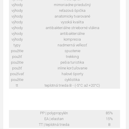
výhody
mimoriadne priedušný
výhody
reťazová špička
výhody
anatomicky tvarované
výhody
vysoká kvalita
výhody
antibakteriálne strieborné vlákna
výhody
antibakteriálne
výhody
kompresia
typy
nadmerná veľkosť
použitie
spustenie
použiť
trekking
použitie
pešia turistika
použiť
inline korčuľovanie
používať
halové športy
použitie
cyklistika
tt
teplotná trieda B - (-5°C až +20°C)
PP | polypropylén
85%
EA | elastan
15%
TT | teplotná trieda
B