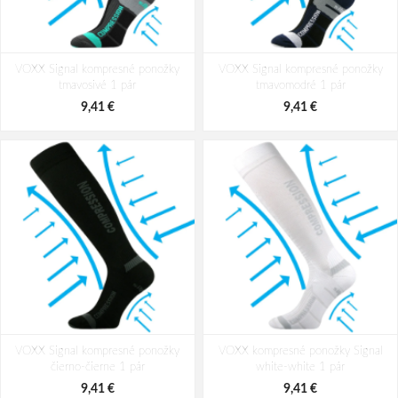
VOXX Signal kompresné ponožky
VOXX Signal kompresné ponožky
tmavosivé 1 pár
tmavomodré 1 pár
9,41 €
9,41 €
VOXX Signal kompresné ponožky
VOXX kompresné ponožky Signal
čierno-čierne 1 pár
white-white 1 pár
9,41 €
9,41 €