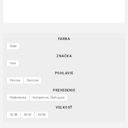
FARBA
Šedá
ZNAČKA
Voxx
POHLAVIE
Pánske
Dámske
PREVEDENIE
Podkolienky
Kompresné, Sťahujúce
VEĽKOSŤ
35-38
39-42
43-46