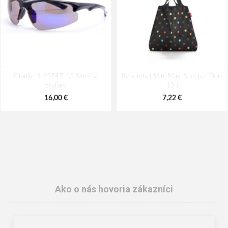
Granite 5 21747-13 Slnečné
Reisenthel Mini Maxi Shopper Dots
okuliare
15 l
16,00 €
7,22 €
Ako o nás hovoria zákazníci