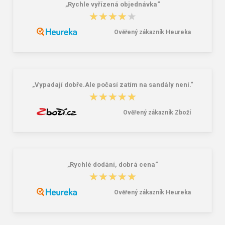
„Rychle vyřízená objednávka“
Lee Cooper LCW-26-07-4152M
Dámske gumáky DEMAR RAINNY
★★★★★
★★★★★
Pánske šľapky čierne
0052 čierna
16,46 €
10,46 €
20,58 €
Ověřený zákazník Heureka
„Vypadají dobře.Ale počasí zatím na sandály není.“
★★★★★
★★★★★
Ověřený zákazník Zboží
„Rychlé dodání, dobrá cena“
★★★★★
★★★★★
Ověřený zákazník Heureka