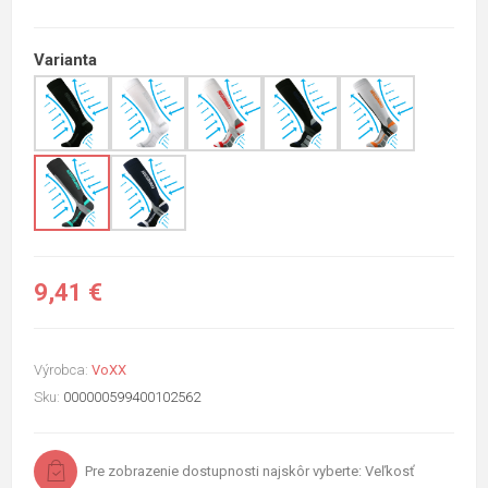
Varianta
9,41 €
Výrobca:
VoXX
Sku:
000000599400102562
Pre zobrazenie dostupnosti najskôr vyberte: Veľkosť