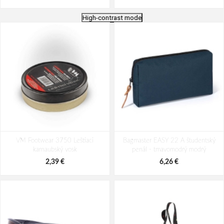
High-contrast mode
VOXX kompresné ponožky Signal
VOXX Signal kompresné ponožky
VM Footwear 3750 Leštiaci
white-red 1 pár
Bagmaster EASY 22 A študentský
čierno-modré 1 pár
karnaubský vosk
penál - tmavomodrý modrý
9,41 €
9,41 €
2,39 €
6,26 €