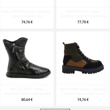
Wild 207VT07 Dámske celokožené
Wild 07752415 Dámske
členkové topánky black
celokožené členkové topánky black
74,76 €
77,70 €
Wild 20124811 Dámske
Wild 191469 Dámske celokožené
celokožené členkové topánky black
členkové topánky black / khaki
80,64 €
74,76 €