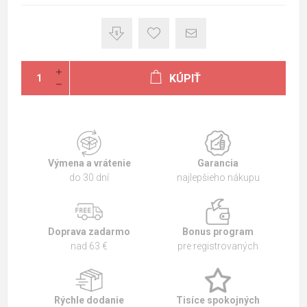
KÚPIŤ
Výmena a vrátenie
Garancia
do 30 dní
najlepšieho nákupu
Doprava zadarmo
Bonus program
nad 63 €
pre registrovaných
Rýchle dodanie
Tisíce spokojných