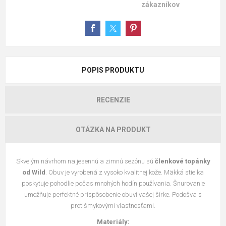
zákazníkov
POPIS PRODUKTU
RECENZIE
OTÁZKA NA PRODUKT
Skvelým návrhom na jesennú a zimnú sezónu sú
členkové topánky
od Wild
. Obuv je vyrobená z vysoko kvalitnej kože. Mäkká stielka
poskytuje pohodlie počas mnohých hodín používania. Šnurovanie
umožňuje perfektné prispôsobenie obuvi vašej šírke. Podošva s
protišmykovými vlastnosťami.
Materiály: