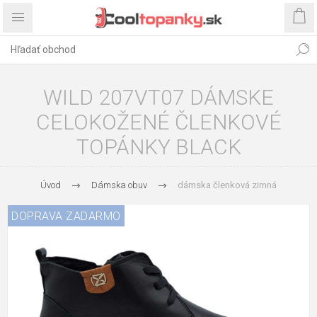
WILD 207VT07 DÁMSKE
CELOKOŽENÉ ČLENKOVÉ
TOPÁNKY BLACK
Úvod
Dámska obuv
dámska členková zimná
DOPRAVA ZADARMO