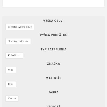
VÝŠKA OBUVI
Stredne vysoká obuv
VÝŠKA PODPÄTKU
Stredný podpätok
TYP ZATEPLENIA
Kožúškom
ZNAČKA
Wild
MATERIÁL
Koža
FARBA
Čierna
VEĽKOSŤ