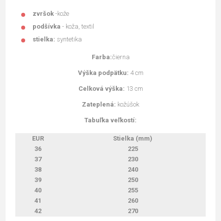
zvršok
-kože
podšívka
- koža, textil
stielka:
syntetika
Farba:
čierna
Výška podpätku:
4 cm
Celková výška:
13 cm
Zateplená:
kožúšok
Tabuľka veľkostí:
EUR
Stielka (mm)
36
225
37
230
38
240
39
250
40
255
41
260
42
270