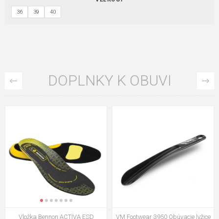
36
39
40
DOPLNKY K OBUVI
VM Footwear 3009 Vkladacia
VM Footwear 3102 Šnúrky ploché