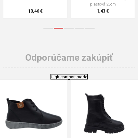
stielka
5,21 €
0,79 €
Odporúčame zakúpiť
High-contrast mode