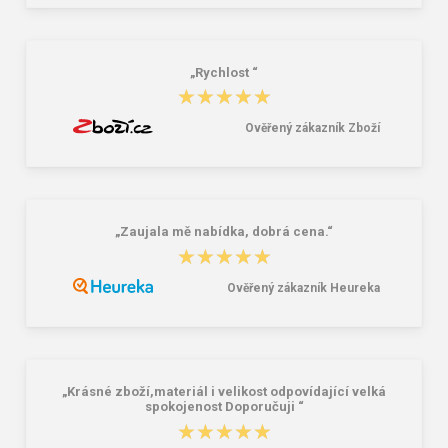
Detská zimná členková obuv šedá
členkové topánky SZ
24,78 €
13,57 €
41,58 €
„Rychlost “
★★★★★
★★★★★
Ověřený zákazník Zboží
„Zaujala mě nabídka, dobrá cena.“
★★★★★
★★★★★
Ověřený zákazník Heureka
„Krásné zboží,materiál i velikost odpovídající velká
spokojenost Doporučuji “
★★★★★
★★★★★