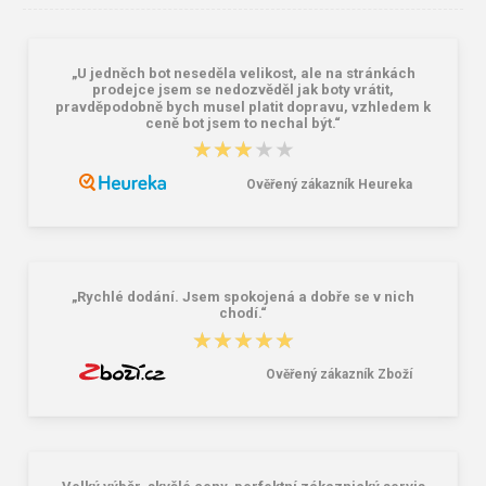
„U jedněch bot neseděla velikost, ale na stránkách
prodejce jsem se nedozvěděl jak boty vrátit,
pravděpodobně bych musel platit dopravu, vzhledem k
ceně bot jsem to nechal být.“
★★★★★
★★★★★
DEMAR Vložky HUNTER PRO
BEFADO 169X034 podzimní LONG
5811
CANDY bonbonky
Ověřený zákazník Heureka
21,42 €
25,58 €
„Rychlé dodání. Jsem spokojená a dobře se v nich
chodí.“
★★★★★
★★★★★
Ověřený zákazník Zboží