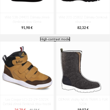
Wild 138-24401 Dámska zimná
Wild 201-25802 Dámska členková
členková obuv čierna
obuv čierna
91,98 €
82,32 €
High-contrast mode
Wild 188-1701 Dámska zimná
Looke NINETTE Dámska členková
Lee Cooper LCJ-22-29-1322K
členková obuv šedá
DEMAR Vložky NEW TRAYK S FUR
obuv čierna
Detská zimná členková obuv hnedá
5206
91,98 €
111,30 €