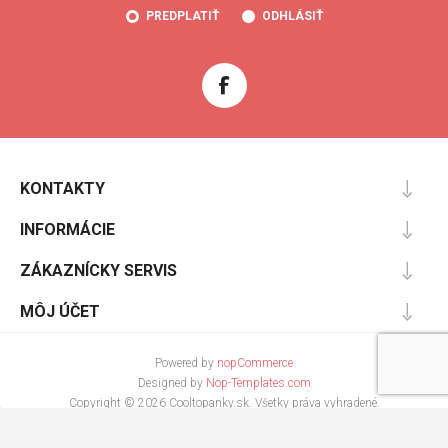
PREDPLATIŤ
ODHLÁSIŤ
KONTAKTY
INFORMÁCIE
ZÁKAZNÍCKY SERVIS
MÔJ ÚČET
Powered by
nopCommerce
Designed by
Nop-Templates.com
Copyright © 2026 Cooltopanky.sk. Všetky práva vyhradené.