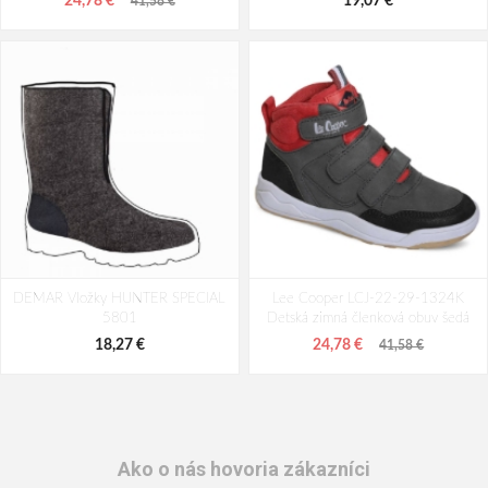
24,78 €
19,07 €
41,58 €
DEMAR Vložky HUNTER SPECIAL
Lee Cooper LCJ-22-29-1324K
5801
Detská zimná členková obuv šedá
18,27 €
24,78 €
41,58 €
Ako o nás hovoria zákazníci