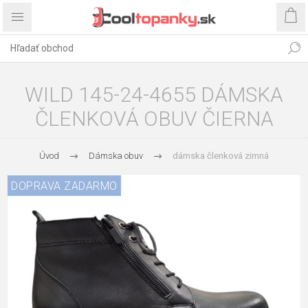
WILD 145-24-4655 DÁMSKA
ČLENKOVÁ OBUV ČIERNA
Úvod
Dámska obuv
dámska členková zimná
DOPRAVA ZADARMO