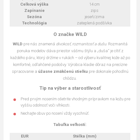
Celková výška
14 cm
Zapínanie
zips
Sezóna
jeseň/zima
Technológia
zateplená podšívka
O značke WILD
WILD
pre nás znamená
divokosť, rozmanitosť a dušu
. Rozmanitá
ponuka modelov dáva priestor vášmu štýlu a „duša“ je cítiť z
každého páru, ktorý držíme v rukách – od výberu kvalitnej kože až po
komfortné, odľahčené podošvy. Výrobca kladie dôraz na precízne
spracovanie a
úžasne zmäkčenú stielku
pre dokonale pohodlnú
chôdzu.
Tip na výber a starostlivosť
Pred prvým nosením ošetrite vhodným prípravkom na kožu pre
vyššiu odolnosť voči vlhkosti.
Nechajte obuv po nosení vždy vyschnúť.
Tabuľka veľkostí:
EUR
Stélka (mm)