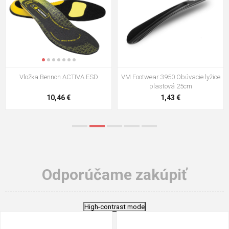
VM Footwear 3009 Vkladacia
VM Footwear 3102 Šnúrky ploché
stielka
5,21 €
0,79 €
Odporúčame zakúpiť
High-contrast mode