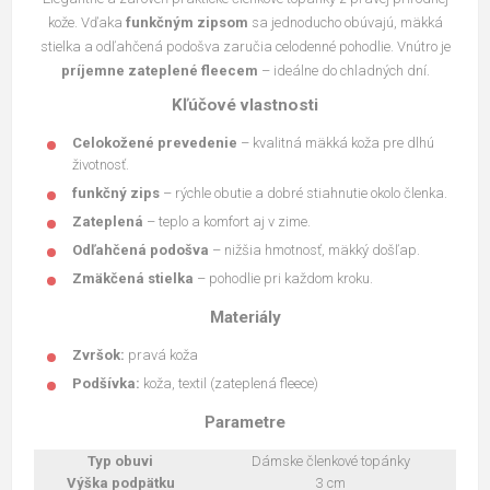
kože. Vďaka
funkčným zipsom
sa jednoducho obúvajú, mäkká
stielka a odľahčená podošva zaručia celodenné pohodlie. Vnútro je
príjemne zateplené fleecem
– ideálne do chladných dní.
Kľúčové vlastnosti
Celokožené prevedenie
– kvalitná mäkká koža pre dlhú
životnosť.
funkčný zips
– rýchle obutie a dobré stiahnutie okolo členka.
Zateplená
– teplo a komfort aj v zime.
Odľahčená podošva
– nižšia hmotnosť, mäkký došľap.
Zmäkčená stielka
– pohodlie pri každom kroku.
Materiály
Zvršok:
pravá koža
Podšívka:
koža, textil (zateplená fleece)
Parametre
Typ obuvi
Dámske členkové topánky
Výška podpätku
3 cm