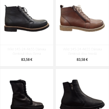
Wild 145-24-4655 Dámska
Wild 145-24-4655 Dámska
členková obuv čierna
členková obuv hnedá
83,58 €
83,58 €