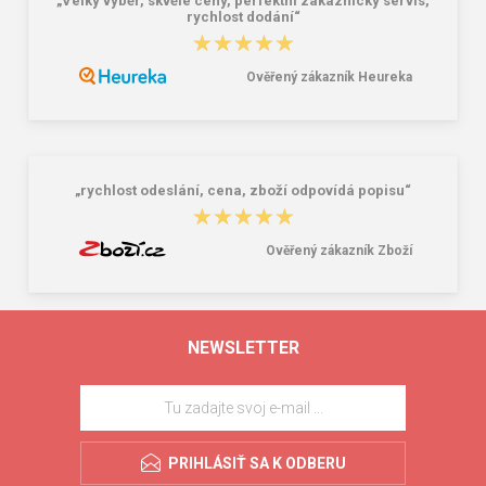
„Velký výběr, skvělé ceny, perfektní zákaznický servis,
rychlost dodání“
★★★★★
★★★★★
Ověřený zákazník Heureka
„rychlost odeslání, cena, zboží odpovídá popisu“
★★★★★
★★★★★
Ověřený zákazník Zboží
NEWSLETTER
PRIHLÁSIŤ SA K ODBERU