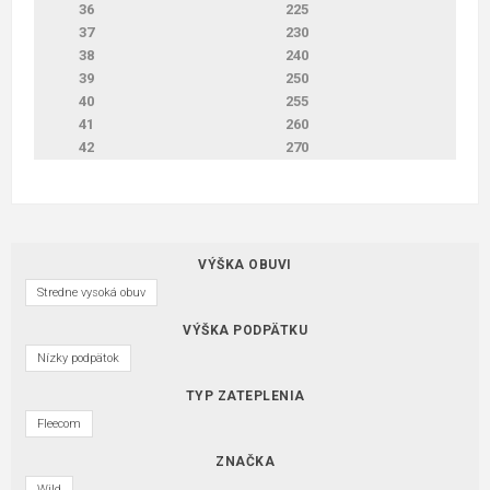
36
225
37
230
38
240
39
250
40
255
41
260
42
270
VÝŠKA OBUVI
Stredne vysoká obuv
VÝŠKA PODPÄTKU
Nízky podpätok
TYP ZATEPLENIA
Fleecom
ZNAČKA
Wild