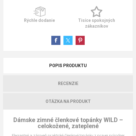
Rýchle dodanie
Tisíce spokojných
zákazníkov
POPIS PRODUKTU
RECENZIE
OTÁZKA NA PRODUKT
Dámske zimné členkové topánky WILD –
celokožené, zateplené
Elegantné a zároveň praktické členkové topánky z pravej prírodnej