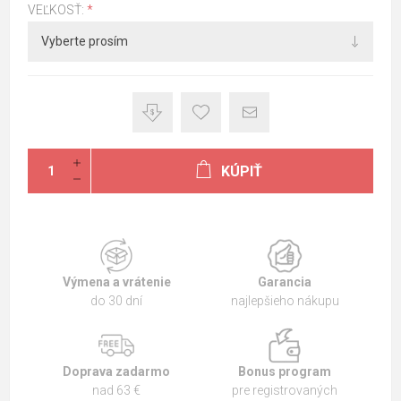
VEĽKOSŤ:
*
KÚPIŤ
Výmena a vrátenie
Garancia
do 30 dní
najlepšieho nákupu
Doprava zadarmo
Bonus program
nad 63 €
pre registrovaných