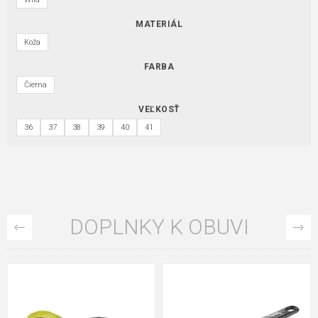
MATERIÁL
Koža
FARBA
Čierna
VEĽKOSŤ
36
37
38
39
40
41
DOPLNKY K OBUVI