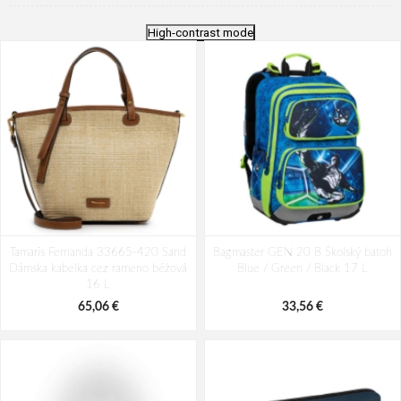
High-contrast mode
Tamaris Fernanda 33665-420 Sand
Bagmaster GEN 20 B Školský batoh
Dámska kabelka cez rameno béžová
Blue / Green / Black 17 L
16 L
65,06 €
33,56 €