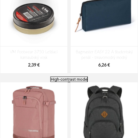
VM Footwear 3750 Leštiaci
Bagmaster EASY 22 A študentský
karnaubský vosk
penál - tmavomodrý modrý
2,39 €
6,26 €
High-contrast mode