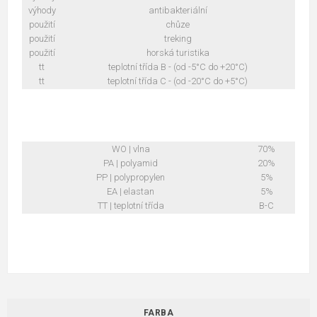
výhody
antibakteriální
použití
chůze
použití
treking
použití
horská turistika
tt
teplotní třída B - (od -5°C do +20°C)
tt
teplotní třída C - (od -20°C do +5°C)
WO | vlna
70%
PA | polyamid
20%
PP | polypropylen
5%
EA | elastan
5%
TT | teplotní třída
B-C
FARBA