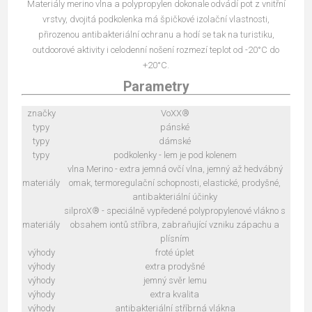
Materiály merino vlna a polypropylen dokonale odvádí pot z vnitřní
vrstvy, dvojitá podkolenka má špičkové izolační vlastnosti,
přirozenou antibakteriální ochranu a hodí se tak na turistiku,
outdoorové aktivity i celodenní nošení rozmezí teplot od -20°C do
+20°C.
Parametry
značky
VoXX®
typy
pánské
typy
dámské
typy
podkolenky - lem je pod kolenem
vlna Merino - extra jemná ovčí vlna, jemný až hedvábný
materiály
omak, termoregulační schopnosti, elastické, prodyšné,
antibakteriální účinky
silproX® - speciálně vypředené polypropylenové vlákno s
materiály
obsahem iontů stříbra, zabraňující vzniku zápachu a
plísním
výhody
froté úplet
výhody
extra prodyšné
výhody
jemný svěr lemu
výhody
extra kvalita
výhody
antibakteriální stříbrná vlákna