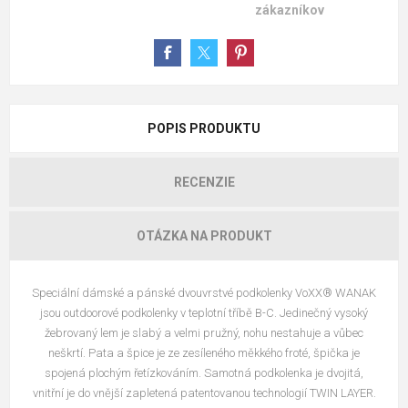
zákazníkov
POPIS PRODUKTU
RECENZIE
OTÁZKA NA PRODUKT
Speciální dámské a pánské dvouvrstvé podkolenky VoXX® WANAK
jsou outdoorové podkolenky v teplotní tříbě B-C. Jedinečný vysoký
žebrovaný lem je slabý a velmi pružný, nohu nestahuje a vůbec
neškrtí. Pata a špice je ze zesíleného měkkého froté, špička je
spojená plochým řetízkováním. Samotná podkolenka je dvojitá,
vnitřní je do vnější zapletená patentovanou technologií TWIN LAYER.