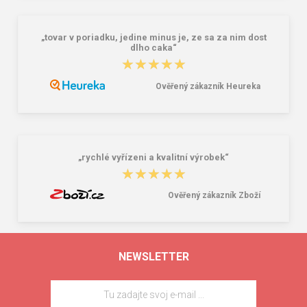
„tovar v poriadku, jedine minus je, ze sa za nim dost
dlho caka“
★★★★★
★★★★★
Ověřený zákazník Heureka
„rychlé vyřízeni a kvalitní výrobek“
★★★★★
★★★★★
Ověřený zákazník Zboží
NEWSLETTER