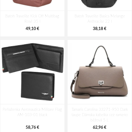
Batoh Aeronautica Militare Patch
Batoh Aeronautica Militare Patch
Batoh Travelite Kick Off Multibag
AM-580-05 modrá 22 L
Batoh Travelite Basics Melange
AM-581-05 modrá 19 L
Rosé 35 l
Anthracite 22 l
98,49 €
94,29 €
49,10 €
38,18 €
Peňaženka Aeronautica Militare Flag
Tamaris Carolina 33271-950 Dark
AM-103-01 black
taupe Dámska kabelka cez rameno
béžová 5 L
58,76 €
62,96 €