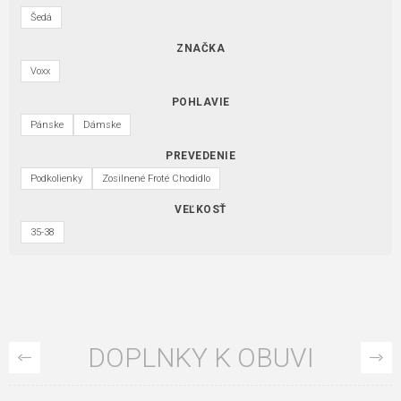
Šedá
ZNAČKA
Voxx
POHLAVIE
Pánske
Dámske
PREVEDENIE
Podkolienky
Zosilnené Froté Chodidlo
VEĽKOSŤ
35-38
DOPLNKY K OBUVI