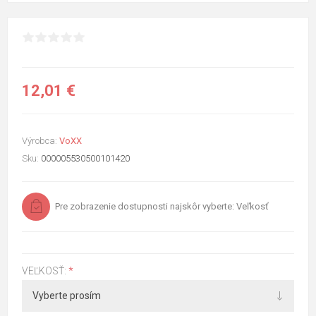
12,01 €
Výrobca:
VoXX
Sku:
000005530500101420
Pre zobrazenie dostupnosti najskôr vyberte: Veľkosť
VEĽKOSŤ:
*