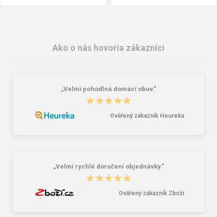
Ako o nás hovoria zákazníci
„Velmi pohodlná domácí obuv.“
★★★★★
★★★★★
Ověřený zákazník Heureka
Školský batoh Bagmaster ALFA 21 C
Granite 5 21747-13 Slnečné
- dinosaur green 23 l
okuliare
41,58 €
16,00 €
„Velmi rychlé doručení objednávky.“
★★★★★
★★★★★
Ověřený zákazník Zboží