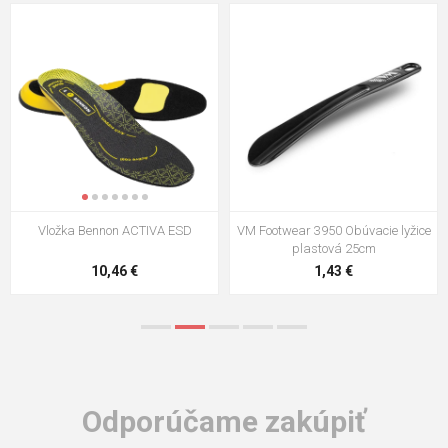
VM Footwear 3009 Vkladacia
VM Footwear 3102 Šnúrky ploché
stielka
5,21 €
0,79 €
Odporúčame zakúpiť