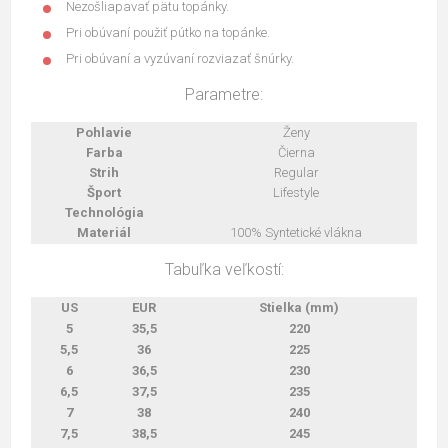
Nezošliapavať pätu topánky.
Pri obúvaní použiť pútko na topánke.
Pri obúvaní a vyzúvaní rozviazať šnúrky.
Parametre:
Pohlavie
Ženy
Farba
Čierna
Strih
Regular
Šport
Lifestyle
Technológia
Materiál
100% Syntetické vlákna
Tabuľka veľkostí:
US
EUR
Stielka (mm)
5
35,5
220
5,5
36
225
6
36,5
230
6,5
37,5
235
7
38
240
7,5
38,5
245