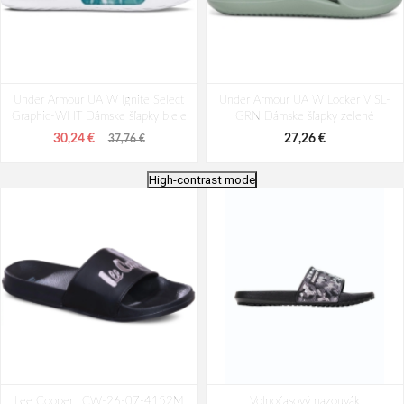
Under Armour UA W Ignite Select
Under Armour UA W Locker V SL-
Graphic-WHT Dámske šľapky biele
GRN Dámske šľapky zelené
30,24 €
27,26 €
37,76 €
High-contrast mode
Rider Float 83797-BN561 Dámske
Rider Flow 83799-BN574 Dámske
Lee Cooper LCW-26-07-4152M
šľapky čierne
Volnočasový nazouvák
šľapky čierne