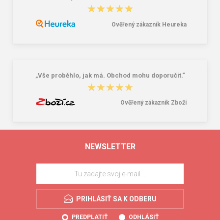
★★★★★
★★★★★
Ověřený zákazník Heureka
„Vše proběhlo, jak má. Obchod mohu doporučit.“
★★★★★
★★★★★
Ověřený zákazník Zboží
NEWSLETTER
PRIHLÁSIŤ SA K ODBERU
PREDPLATIŤ
ODHLÁSIŤ