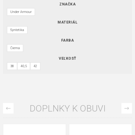
ZNAČKA
Under Armour
MATERIÁL
Syntetika
FARBA
Čierna
VEĽKOSŤ
38
40,5
42
DOPLNKY K OBUVI