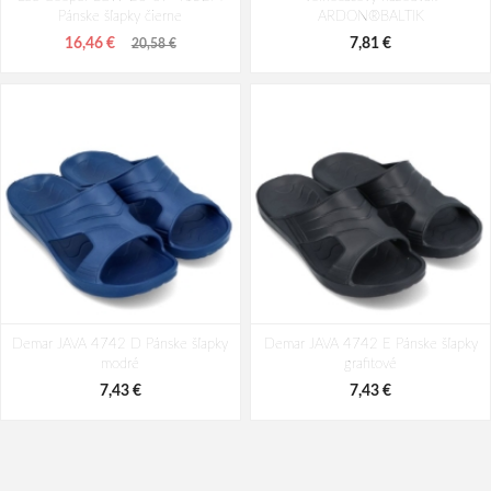
Pánske šľapky čierne
ARDON®BALTIK
26,54 €
26,54 €
33,18 €
33,18 €
16,46 €
7,81 €
20,58 €
Demar JAVA 4742 D Pánske šľapky
Demar JAVA 4742 E Pánske šľapky
modré
grafitové
7,43 €
7,43 €