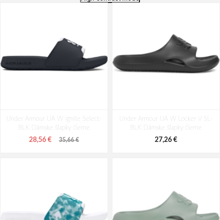
Under Armour UA W Ignite Select-
Under Armour UA W Locker V SL-
BLK Dámske šľapky čierne
BLK Dámske šľapky čierne
28,56 €
27,26 €
35,66 €