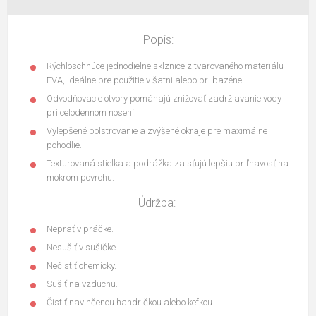
Popis:
Rýchloschnúce jednodielne sklznice z tvarovaného materiálu
EVA, ideálne pre použitie v šatni alebo pri bazéne.
Odvodňovacie otvory pomáhajú znižovať zadržiavanie vody
pri celodennom nosení.
Vylepšené polstrovanie a zvýšené okraje pre maximálne
pohodlie.
Texturovaná stielka a podrážka zaisťujú lepšiu priľnavosť na
mokrom povrchu.
Údržba:
Neprať v práčke.
Nesušiť v sušičke.
Nečistiť chemicky.
Sušiť na vzduchu.
Čistiť navlhčenou handričkou alebo kefkou.