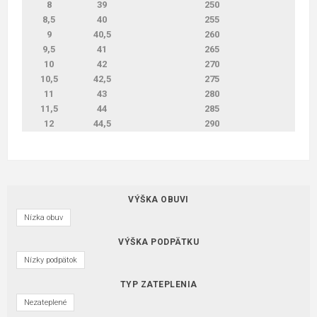
8
39
250
8,5
40
255
9
40,5
260
9,5
41
265
10
42
270
10,5
42,5
275
11
43
280
11,5
44
285
12
44,5
290
VÝŠKA OBUVI
Nízka obuv
VÝŠKA PODPÄTKU
Nízky podpätok
TYP ZATEPLENIA
Nezateplené