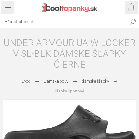
UNDER ARMOUR UA W LOCKER
V SL-BLK DÁMSKE ŠĽAPKY
ČIERNE
Úvod
Dámska obuv
dámske šľapky
šľapky športové