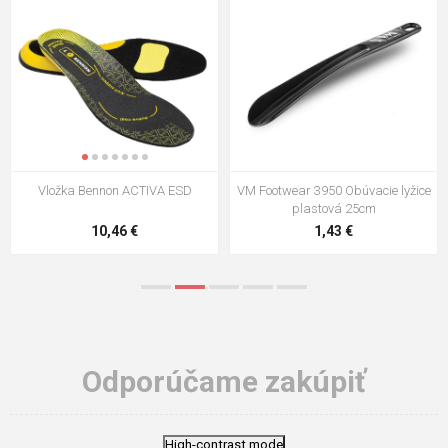
VM Footwear 3009 Vkladacia
VM Footwear 3102 Šnúrky ploché
stielka
5,21 €
0,79 €
Odporúčame zakúpiť
High-contrast mode