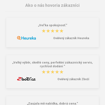
Ako o nás hovoria zákazníci
„Vel'ka spokojnosť.“
★★★★★
★★★★★
Ověřený zákazník Heureka
Demar NEW EVA CLOG A 4842
Ipanema Urban Slide Kids 83187-
Pánske šľapky zelené
20234 Detské šľapky ružové
8,82 €
14,25 €
17,81 €
„Velký výběr, skvělé ceny, perfektní zákaznický servis,
rychlost dodání “
★★★★★
★★★★★
Ověřený zákazník Zboží
„Zaujala mě nabídka, dobrá cena.“