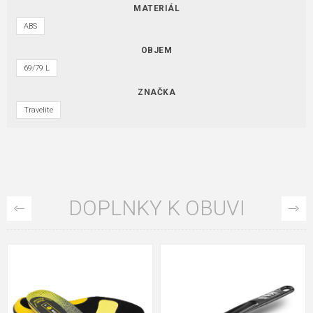
MATERIÁL
ABS
OBJEM
69/79 L
ZNAČKA
Travelite
DOPLNKY K OBUVI