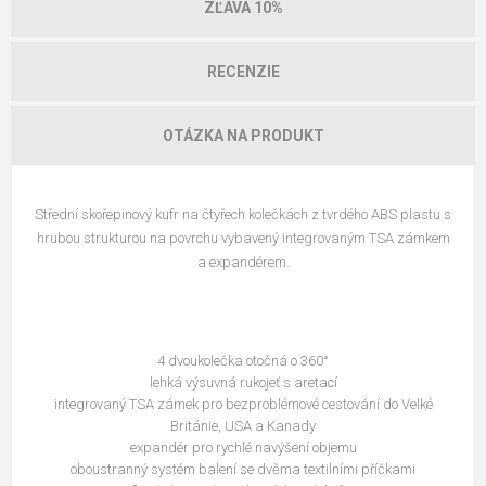
ZĽAVA 10%
RECENZIE
OTÁZKA NA PRODUKT
Střední skořepinový kufr na čtyřech kolečkách z tvrdého ABS plastu s
hrubou strukturou na povrchu vybavený integrovaným TSA zámkem
a expandérem.
4 dvoukolečka otočná o 360°
lehká výsuvná rukojeť s aretací
integrovaný TSA zámek pro bezproblémové cestování do Velké
Británie, USA a Kanady
expandér pro rychlé navýšení objemu
oboustranný systém balení se dvěma textilními příčkami