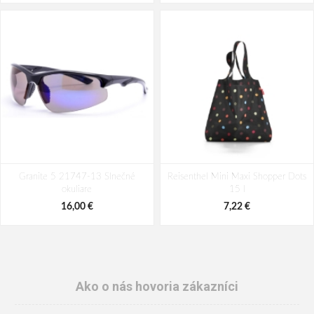
Granite 5 21747-13 Slnečné
Reisenthel Mini Maxi Shopper Dots
okuliare
15 l
16,00 €
7,22 €
Ako o nás hovoria zákazníci