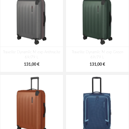
Travelite Dynamiic M exp Anthracite
Travelite Dynamiic M exp Green
69/79 L
69/79 L
131,00 €
131,00 €