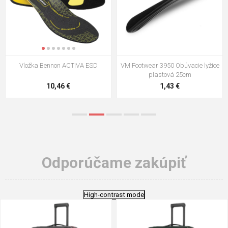
VM Footwear 3009 Vkladacia
VM Footwear 3102 Šnúrky ploché
stielka
5,21 €
0,79 €
Odporúčame zakúpiť
High-contrast mode