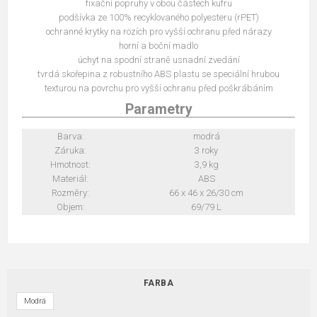
fixační popruhy v obou částech kufru
podšívka ze 100% recyklovaného polyesteru (rPET)
ochranné krytky na rozích pro vyšší ochranu před nárazy
horní a boční madlo
úchyt na spodní straně usnadní zvedání
tvrdá skořepina z robustního ABS plastu se speciální hrubou
texturou na povrchu pro vyšší ochranu před poškrábáním
Parametry
Barva:
modrá
Záruka:
3 roky
Hmotnost:
3,9 kg
Materiál:
ABS
Rozměry:
66 x 46 x 26/30 cm
Objem:
69/79 L
FARBA
Modrá