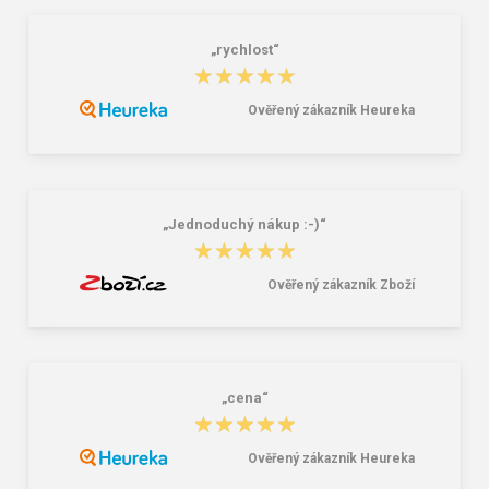
„rychlost“
★★★★★
★★★★★
Ověřený zákazník Heureka
Lee Cooper LCW-26-07-4152M
Dámske gumáky DEMAR RAINNY
Pánske šľapky čierne
0052 čierna
16,46 €
10,46 €
20,58 €
„Jednoduchý nákup :-)“
★★★★★
★★★★★
Ověřený zákazník Zboží
„cena“
★★★★★
★★★★★
Ověřený zákazník Heureka