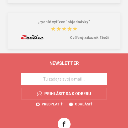
„rychlé vyřízení objednávky“
★★★★★
★★★★★
Ověřený zákazník Zboží
NEWSLETTER
PRIHLÁSIŤ SA K ODBERU
PREDPLATIŤ
ODHLÁSIŤ