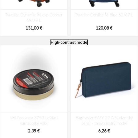
Travelite Dynamiic M exp Copper
Travelite Corsiica M Blue 62/67 L
69/79 L
131,00 €
120,08 €
High-contrast mode
Travelite Skaii 4w M Anthracite
Travelite Viia 4w M Anthracite
VM Footwear 3750 Leštiaci
62/67 L
Bagmaster EASY 22 A študentský
70/80 L
karnaubský vosk
penál - tmavomodrý modrý
141,92 €
120,08 €
2,39 €
6,26 €