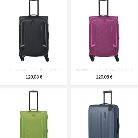
Travelite Corsiica M Black 62/67 L
Travelite Corsiica M Pink 62/67 L
120,08 €
120,08 €