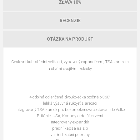
ZĽAVA 10%
RECENZIE
OTÁZKA NA PRODUKT
Cestovní kufr střední velikosti, vybavený expandérem, TSA zámkem
a čtyřmi dvojitými kolečky.
4 odolná odlehčená dvoukolečka otočná o 360°
lehká výsuvná rukojeť s aretací
integrovaný TSA zámek pro bezproblémové cestování do Velké
Británie, USA, Kanady a dalších zemí
integrovaný expandér
přední kapsa na zip
vnitřní fixační popruhy