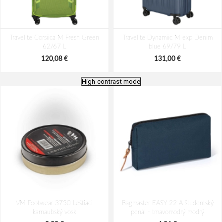
Travelite Corsiica M Fresh Green
Travelite Dynamiic M exp Denim
62/67 L
blue 69/79 L
120,08 €
131,00 €
High-contrast mode
Travelite Skaii 4w M Anthracite
Travelite Viia 4w M Anthracite
VM Footwear 3750 Leštiaci
62/67 L
Bagmaster EASY 22 A študentský
70/80 L
karnaubský vosk
penál - tmavomodrý modrý
141,92 €
120,08 €