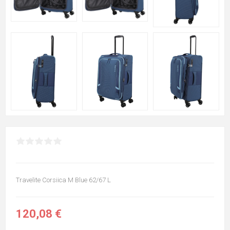
Travelite Corsiica M Blue 62/67 L
120,08 €