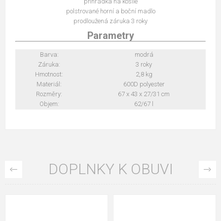
přihrádka na košile
polstrované horní a boční madlo
prodloužená záruka 3 roky
Parametry
Barva:
modrá
Záruka:
3 roky
Hmotnost:
2,8 kg
Materiál:
600D polyester
Rozměry:
67 x 43 x 27/31 cm
Objem:
62/67 l
DOPLNKY K OBUVI