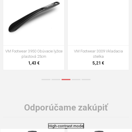
VM Footwear 3009 Vkladacia
VM Footwear 3102 Šnúrky ploché
stielka
5,21 €
0,79 €
Odporúčame zakúpiť
High-contrast mode