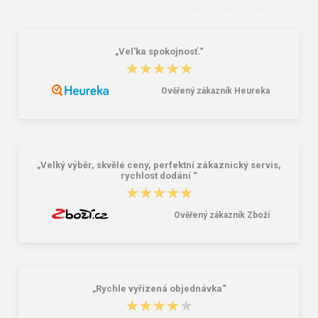
„Vel'ka spokojnosť.“
★★★★★
★★★★★
Ověřený zákazník Heureka
Lee Cooper LCW-26-07-4152M
Demar Detské gumáky zateplené
Pánske šľapky čierne
MAMMUT S 0300 I tmavě šedá
16,46 €
18,02 €
20,58 €
„Velký výběr, skvělé ceny, perfektní zákaznický servis,
rychlost dodání “
★★★★★
★★★★★
Ověřený zákazník Zboží
„Rychle vyřízená objednávka“
★★★★★
★★★★★