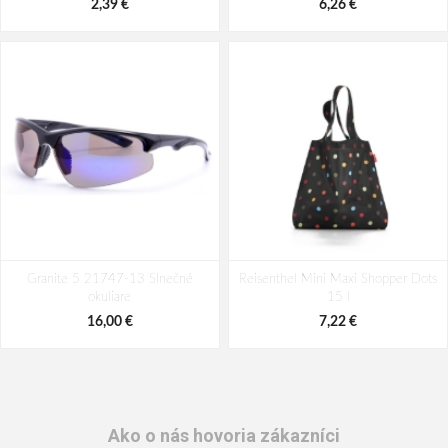
2,39 €
6,26 €
Granite 5 21747-13 Slnečné
Reisenthel Mini Maxi Shopper Dots
okuliare
15 l
16,00 €
7,22 €
Ako o nás hovoria zákazníci