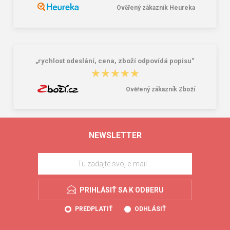
Ověřený zákazník Heureka
„rychlost odeslání, cena, zboží odpovídá popisu“
★★★★★
★★★★★
Ověřený zákazník Zboží
NEWSLETTER
PRIHLÁSIŤ SA K ODBERU
PREDPLATIŤ
ODHLÁSIŤ