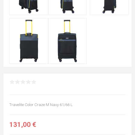
Travelite Color Craze M Navy 61/66 L
131,00 €