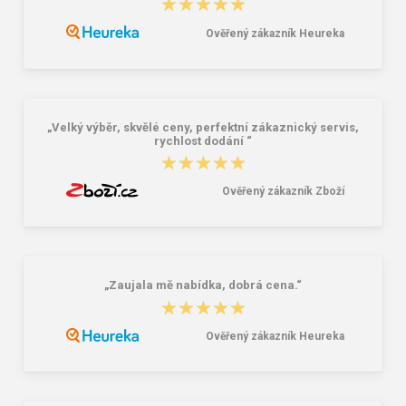
★★★★★
★★★★★
Ověřený zákazník Heureka
Lee Cooper LCW-26-07-4152M
Demar Detské gumáky zateplené
Pánske šľapky čierne
MAMMUT S 0300 I tmavě šedá
16,46 €
18,02 €
20,58 €
„Velký výběr, skvělé ceny, perfektní zákaznický servis,
rychlost dodání “
★★★★★
★★★★★
Ověřený zákazník Zboží
„Zaujala mě nabídka, dobrá cena.“
★★★★★
★★★★★
Ověřený zákazník Heureka