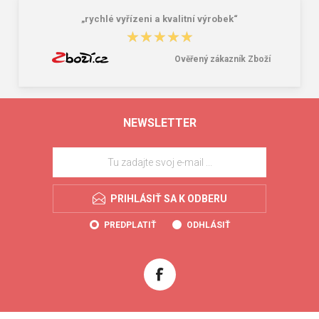
„rychlé vyřízeni a kvalitní výrobek“
★★★★★
★★★★★
Ověřený zákazník Zboží
NEWSLETTER
PRIHLÁSIŤ SA K ODBERU
PREDPLATIŤ
ODHLÁSIŤ