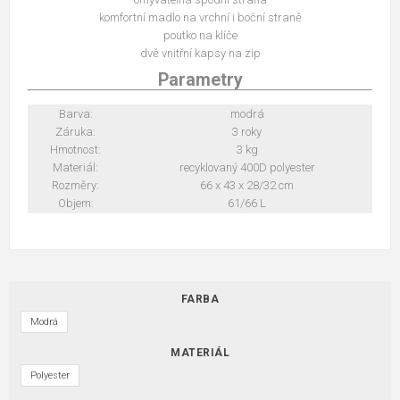
komfortní madlo na vrchní i boční straně
poutko na klíče
dvě vnitřní kapsy na zip
Parametry
Barva:
modrá
Záruka:
3 roky
Hmotnost:
3 kg
Materiál:
recyklovaný 400D polyester
Rozměry:
66 x 43 x 28/32 cm
Objem:
61/66 L
FARBA
Modrá
MATERIÁL
Polyester