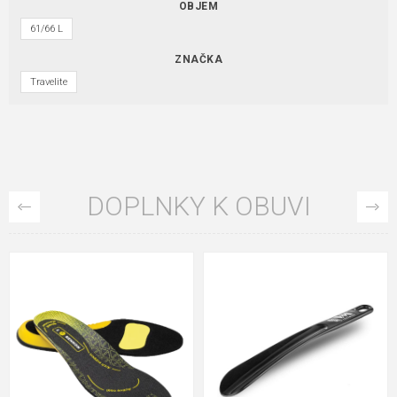
OBJEM
61/66 L
ZNAČKA
Travelite
DOPLNKY K OBUVI