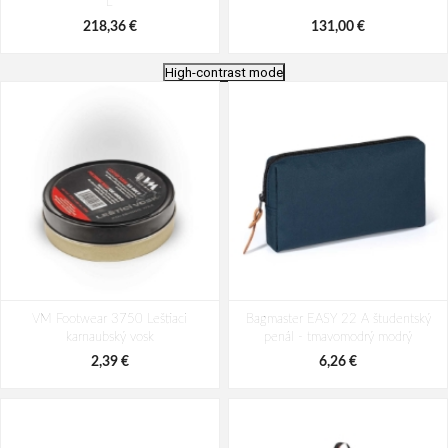
L
218,36 €
131,00 €
High-contrast mode
Travelite Skaii 4w M Anthracite
Travelite Viia 4w M Anthracite
VM Footwear 3750 Leštiaci
62/67 L
Bagmaster EASY 22 A študentský
70/80 L
karnaubský vosk
penál - tmavomodrý modrý
141,92 €
120,08 €
2,39 €
6,26 €