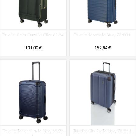
Travelite Color Craze M Olive 61/66
Travelite Mooby M Navy 73/80 L
L
131,00 €
152,84 €
Travelite Millennium M Navy 69/76
Travelite City 4w M Navy 78/86 L