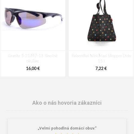
Granite 5 21747-13 Slnečné
Reisenthel Mini Maxi Shopper Dots
okuliare
15 l
16,00 €
7,22 €
Ako o nás hovoria zákazníci
„Velmi pohodlná domácí obuv.“