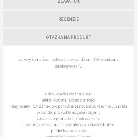
ZĽAVA 10%
RECENZIE
OTÁZKA NA PRODUKT
Látkový kufr střední velikosti s expandérem, TSA zámkem a
zesílenými rohy.
4 dvoukolečka otočná o 360°
lehká výsuvná rukojeť s aretací
integrovaný TSA zámek pro pohodlné cestování do všech koutů světa
expandér pro rychlé navýšení objemu
zesílené rohy pro delší životnost kufru
nastavitelné kompresní popruhy pro pohodlné balení
přední kapsa na zip
omyvatelná spodní strana