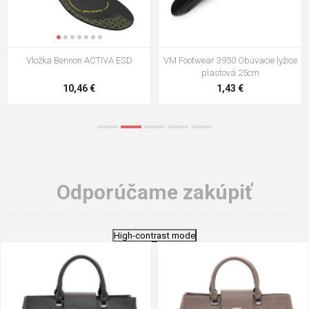
VM Footwear 3009 Vkladacia
VM Footwear 3102 Šnúrky ploché
stielka
5,21 €
0,79 €
Odporúčame zakúpiť
High-contrast mode