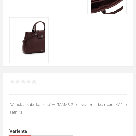
Dámska kabelka značky TAMARIS je skvelým doplnkom Vášho
šatníka.
Varianta