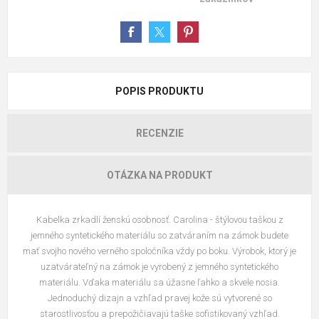
POPIS PRODUKTU
RECENZIE
OTÁZKA NA PRODUKT
Kabelka zrkadlí ženskú osobnosť. Carolina - štýlovou taškou z
jemného syntetického materiálu so zatváraním na zámok budete
mať svojho nového verného spoločníka vždy po boku. Výrobok, ktorý je
uzatvárateľný na zámok je vyrobený z jemného syntetického
materiálu. Vďaka materiálu sa úžasne ľahko a skvele nosia.
Jednoduchý dizajn a vzhľad pravej kože sú vytvorené so
starostlivosťou a prepožičiavajú taške sofistikovaný vzhľad.