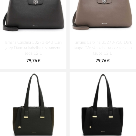
Tamaris Carolina 33273-840 Dark
Tamaris Carolina 33273-950 Dark
grey Dámska kabelka cez rameno
taupe Dámska kabelka cez rameno
šedá 12 L
taupe 12 L
79,76 €
79,76 €