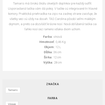
Tamaris má širokú škálu skvelých doplnkov pre každý outfit.
Usporiadaná taška vám dá pokoj. V taške sú integrované tri hlavné
komory. Praktická priehradka na zips na zadnej strane zaisťuje, že
všetky veci sú vždy na dosah. TAS Carolina pôsobí veľmi mäkkým
dojmom, a preto sa obzvlášť krásne nosí. Nová obľúbená taška sa
ľahko nosí cez rameno vďaka dvom uchom.
Farba:
vínová
Hmotnosť:
0,46 Kg
Objem:
12 L
Dĺžka:
36 cm
Šírka:
12 cm
Výška:
28 cm
ZNAČKA
Tamaris
FARBA
Vínová