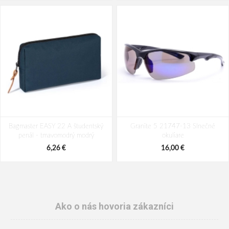
Bagmaster EASY 22 A študentský
Granite 5 21747-13 Slnečné
penál - tmavomodrý modrý
okuliare
6,26 €
16,00 €
Ako o nás hovoria zákazníci