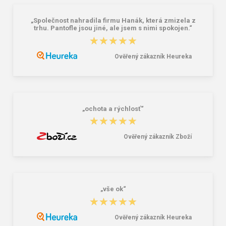
„Společnost nahradila firmu Hanák, která zmizela z
trhu. Pantofle jsou jiné, ale jsem s nimi spokojen.“
★★★★★
★★★★★
Ověřený zákazník Heureka
Reisenthel Mini Maxi Shopper Dots
Lee Cooper LCW-26-07-4152M
15 l
Pánske šľapky čierne
7,22 €
16,46 €
20,58 €
„ochota a rýchlosť“
★★★★★
★★★★★
Ověřený zákazník Zboží
„vše ok“
★★★★★
★★★★★
Ověřený zákazník Heureka