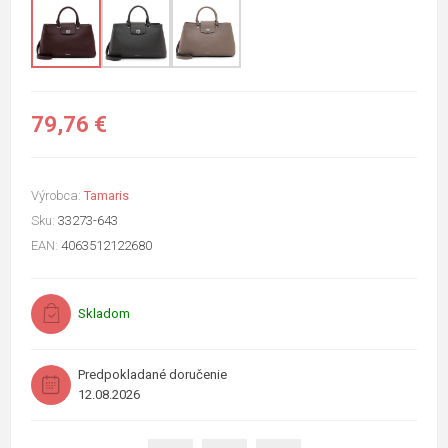
79,76 €
Výrobca:
Tamaris
Sku:
33273-643
EAN:
4063512122680
Skladom
Predpokladané doručenie
12.08.2026