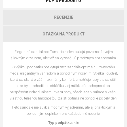
POPIS PRODUKTU
RECENZIE
OTÁZKA NA PRODUKT
Elegantné sandále od Tamaris nielen pútajú pozornosť svojim
šikovným dizajnom, ale tiež sa vyznačujú precíznym spracovaním.
S výškou podpätku poskytujú tieto sandále optimálnu rovnováhu
medzi elegantným vzhľadom a pohodlným nosením. Stielka Touch-it,
ktorá sa stará o váš maximálny komfort, umožňuje, aby ste sa cítili,
ako by ste chodili po obláčiku. Jej mäkkosť a schopnosť sa
prispôsobiť individuálnemu tvaru nohy, pôsobiaca v súlade s vašou
vlastnou telesnou hmotnosťou, zaistí optimálne pohodlie po celý deň.
Tieto sandále nie sú iba módnym vyjadrením, ale aj praktickým a
pohodlným doplnkom pre každodenné nosenie.
Typ podpätku:
klin