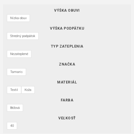
VÝŠKA OBUVI
Nízka obuv
VÝŠKA PODPÄTKU
Stredný podpätok
TYP ZATEPLENIA
Nezateplené
ZNAČKA
Tamaris
MATERIÁL
Textil
Koža
FARBA
Béžová
VEĽKOSŤ
40