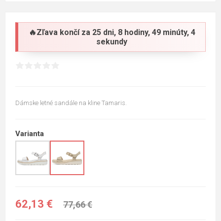
🔥Zľava končí za
25 dni, 8 hodiny, 49 minúty, 4
sekundy
Dámske letné sandále na kline Tamaris.
Varianta
62,13 €
77,66 €