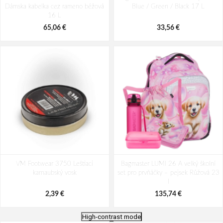
Dámska kabelka cez rameno béžová
Blue / Green / Black 17 L
16 L
65,06 €
33,56 €
VM Footwear 3750 Leštiaci
Bagmaster LUMI 26 A velký školní
karnaubský vosk
set pro prvňáčky – pejsek Růžová 23
l
2,39 €
135,74 €
High-contrast mode