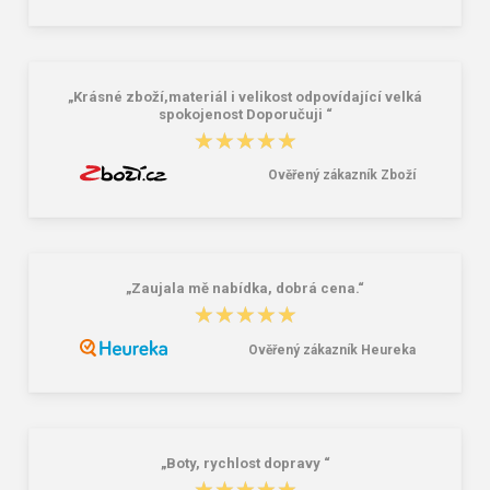
Anthracite 22 l
AM-103-01 black
38,18 €
58,76 €
„Krásné zboží,materiál i velikost odpovídající velká
spokojenost Doporučuji “
★★★★★
★★★★★
Ověřený zákazník Zboží
„Zaujala mě nabídka, dobrá cena.“
★★★★★
★★★★★
Ověřený zákazník Heureka
„Boty, rychlost dopravy “