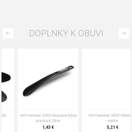
DOPLNKY K OBUVI
VM Footwear 3009 Vkladacia
VM Footwear 3102 Šnúrky ploché
stielka
5,21 €
0,79 €