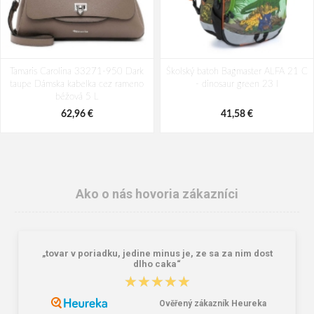
Tamaris Carolina 33271-950 Dark
Školský batoh Bagmaster ALFA 21 C
taupe Dámska kabelka cez rameno
- dinosaur green 23 l
béžová 5 L
62,96 €
41,58 €
Ako o nás hovoria zákazníci
„tovar v poriadku, jedine minus je, ze sa za nim dost
dlho caka“
★★★★★
★★★★★
Ověřený zákazník Heureka
Batoh Travelite Basics Melange
Peňaženka Aeronautica Militare Flag