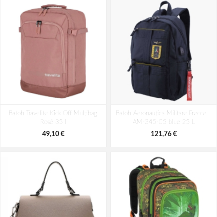
Bagmaster EASY 22 A študentský
Batoh Aeronautica Militare Patch
Batoh Travelite Kick Off Multibag
penál - tmavomodrý modrý
Batoh Aeronautica Militare Frecce L
AM-580-05 modrá 22 L
Rosé 35 l
AM-345-05 blue 25 L
6,26 €
98,49 €
49,10 €
121,76 €