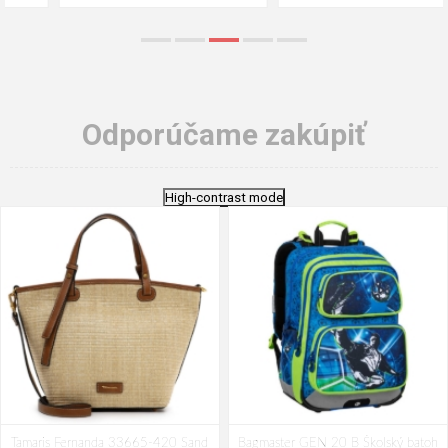
Odporúčame zakúpiť
High-contrast mode
Tamaris Fernanda 33665-420 Sand
Bagmaster GEN 20 B Školský batoh