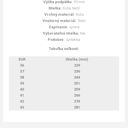
Výška podpätku:
35 mm
Stielka:
Koža, textil
Vrchný materiál:
Koža
Vnútorný materiál:
Textil
Zapínanie:
spona
Vyberateľná stielka:
Nie
Podošev:
Syntetika
Tabuľka veľkostí:
EUR
Stielka (mm)
36
229
37
236
38
244
39
251
40
259
41
266
42
274
43
281