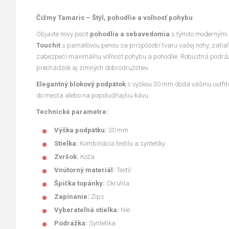
Čižmy Tamaris – Štýl, pohodlie a voľnosť pohybu
Objavte nový pocit
pohodlia a sebavedomia
s týmito modernými
Touchit
s pamäťovou penou sa prispôsobí tvaru vašej nohy, zatia
zabezpečí maximálnu voľnosť pohybu a pohodlie. Robustná podrá
prechádzok aj zimných dobrodružstiev.
Elegantný blokový podpätok
s výškou 30 mm dodá vášmu outfitu
do mesta alebo na popoludňajšiu kávu.
Technické parametre:
Výška podpätku:
30 mm
Stielka:
Kombinácia textilu a syntetiky
Zvršok:
Koža
Vnútorný materiál:
Textil
Špička topánky:
Okrúhla
Zapínanie:
Zips
Vyberateľná stielka:
Nie
Podrážka:
Syntetika