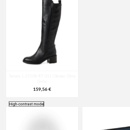
Tamaris 1-25508-47-001 Dámske čižmy
čierne
159,56 €
High-contrast mode