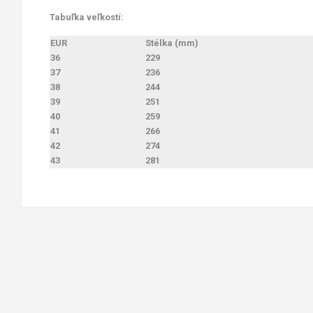
Tabuľka veľkostí:
EUR
Stélka (mm)
36
229
37
236
38
244
39
251
40
259
41
266
42
274
43
281