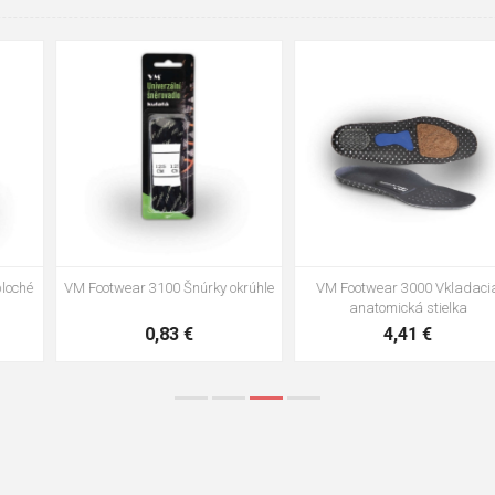
35
36
37
39
40
43
47
48
VM Footwear 3002 Vkladacia
VM Footwear 3900 Čistiaca huba
anatomická stielka ESD
na obuv
3,57 €
1,64 €