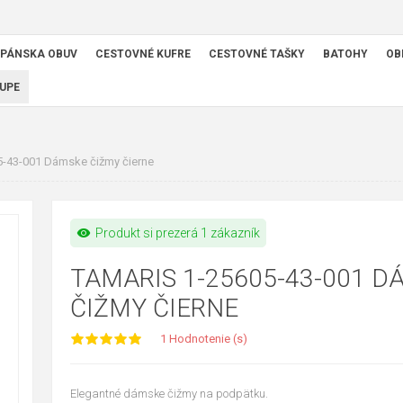
PÁNSKA OBUV
CESTOVNÉ KUFRE
CESTOVNÉ TAŠKY
BATOHY
OB
UPE
5-43-001 Dámske čižmy čierne
visibility
Produkt si prezerá 1 zákazník
TAMARIS 1-25605-43-001 D
ČIŽMY ČIERNE
1 Hodnotenie (s)
Elegantné dámske čižmy na podpätku.