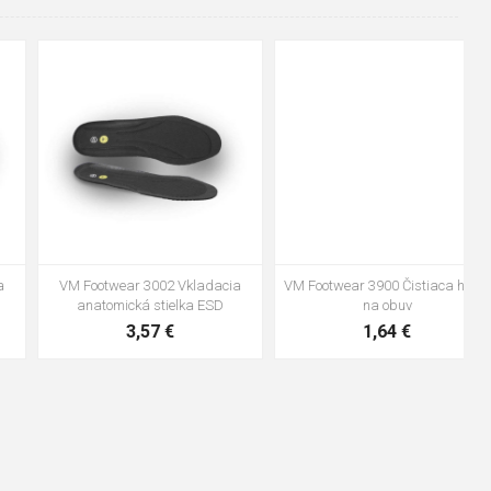
48
37
36
38
39
40
41
42
43
44
45
46
47
VM Footwear 3600 Impregnace
Vložka Bennon ABSORBA XTR
water stop
ESD
10,04 €
4,16 €