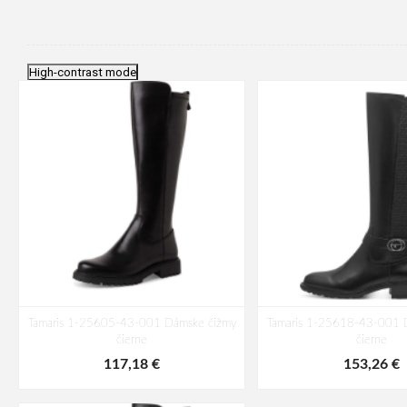
High-contrast mode
Tamaris 1-25605-43-001 Dámske čižmy
Tamaris 1-25618-43-001 
čierne
čierne
117,18 €
153,26 €