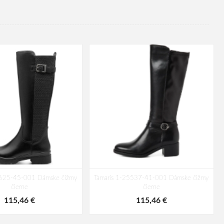
5625-45-001 Dámske čižmy
Tamaris 1-25537-41-001 Dámske čižmy
čierne
čierne
115,46 €
115,46 €