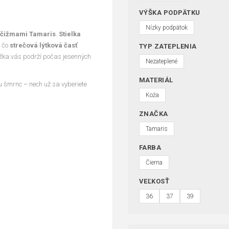
VÝŠKA PODPÄTKU
Nízky podpätok
čižmami Tamaris
.
Stielka
ľ čo
strečová lýtková časť
TYP ZATEPLENIA
žka vás podrží počas jesenných
Nezateplené
MATERIÁL
 šmrnc – nech už sa vyberiete
Koža
ZNAČKA
Tamaris
FARBA
Čierna
VEĽKOSŤ
36
37
39