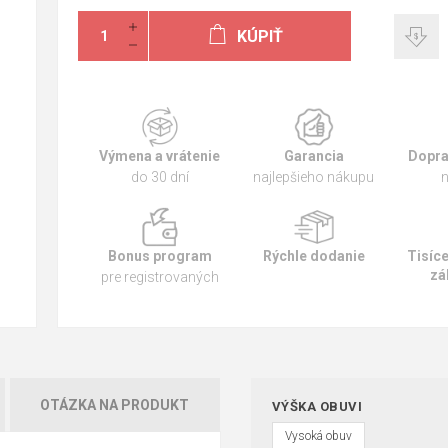
KÚPIŤ
Výmena a vrátenie
Garancia
Dopra
do 30 dní
najlepšieho nákupu
n
Bonus program
Rýchle dodanie
Tisíc
zá
pre registrovaných
OTÁZKA NA PRODUKT
VÝŠKA OBUVI
Vysoká obuv