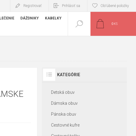
Registrovať
Prihlásiť sa
Obľúbené položky
LEČENIE
DÁŽDNIKY
KABELKY
0
KS
KATEGÓRIE
ÁMSKE
Detská obuv
Dámska obuv
Pánska obuv
Cestovné kufre