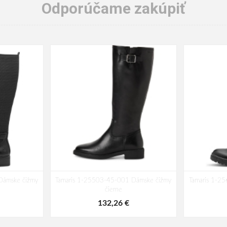
Odporúčame zakúpiť
Dámske čižmy
Tamaris 1-25503-45-001 Dámske čižmy
Tamaris 1-2
čierne
132,26 €