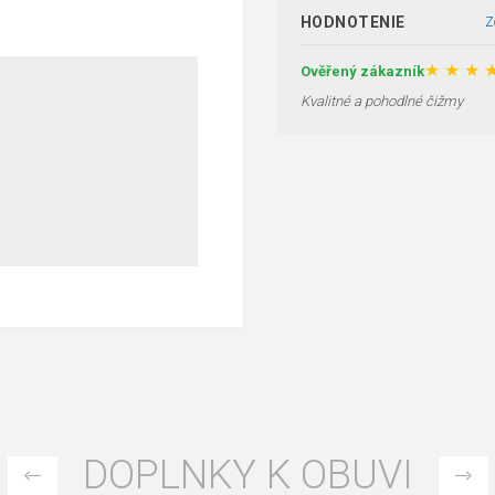
HODNOTENIE
Z
★
★
★
Ověřený zákazník
Kvalitné a pohodlné čižmy
DOPLNKY K OBUVI