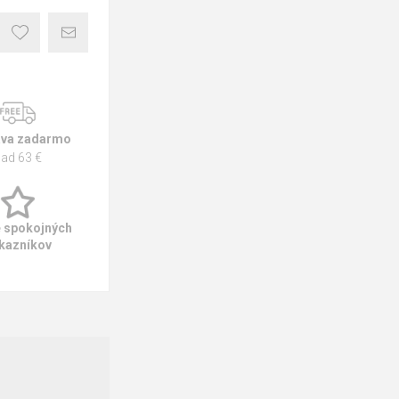
va zadarmo
ad 63 €
e spokojných
kazníkov