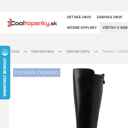
DETSKÁ OBUV
DÁMSKA OBUV
MÓDNE DOPLNKY
VŠETKO O NÁK
Úvod
Dámska obuv
dámske čižmy
Tamaris 1-2560
DOPRAVA ZADARMO