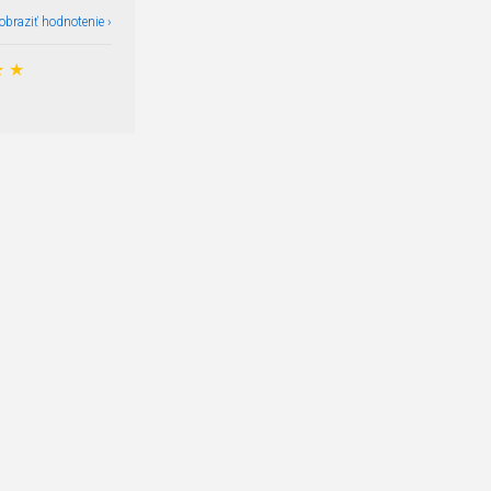
obraziť hodnotenie ›
★
★