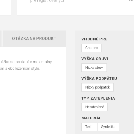
pre registrovaných
OTÁZKA NA PRODUKT
VHODNÉ PRE
Chlapec
VÝŠKA OBUVI
drážka sa postará o maximálny
Nízka obuv
om alebo ležérnom štýle.
VÝŠKA PODPÄTKU
Nízky podpätok
TYP ZATEPLENIA
Nezateplené
MATERIÁL
Textil
Syntetika