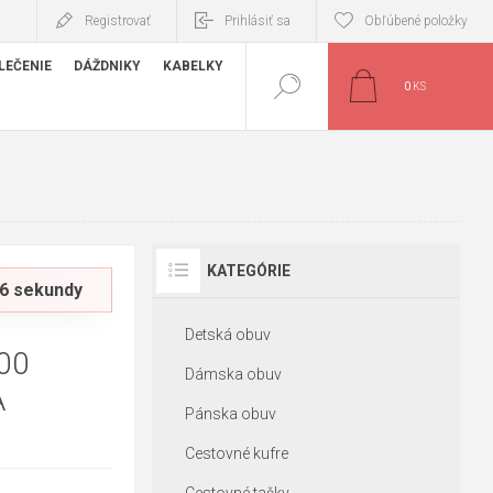
Registrovať
Prihlásiť sa
Obľúbené položky
LEČENIE
DÁŽDNIKY
KABELKY
0
KS
KATEGÓRIE
, 4 sekundy
Detská obuv
00
Dámska obuv
Á
Pánska obuv
Cestovné kufre