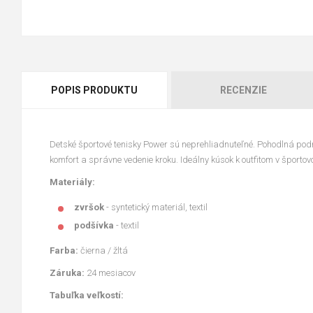
POPIS PRODUKTU
RECENZIE
Detské športové tenisky Power sú neprehliadnuteľné. Pohodlná po
komfort a správne vedenie kroku. Ideálny kúsok k outfitom v športov
Materiály:
zvršok
- syntetický materiál, textil
podšívka
- textil
Farba:
čierna / žltá
Záruka:
24 mesiacov
Tabuľka veľkostí: