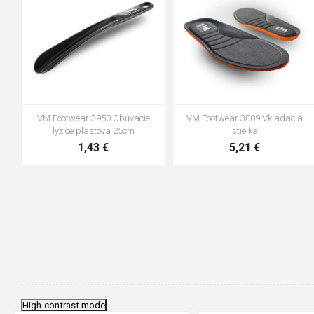
VM Footwear 3950 Obúvacie
VM Footwear 3009 Vkladacia
lyžice plastová 25cm
stielka
1,43 €
5,21 €
High-contrast mode