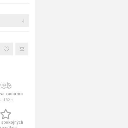
va zadarmo
ad 63 €
e spokojných
kazníkov