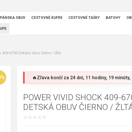
PÁNSKA OBUV
CESTOVNÉ KUFRE
CESTOVNÉ TAŠKY
BATOHY
OB
UPE
 409-6700 Detská obuv čierno / žltá
0%
🔥Zľava končí za
24 dni, 11 hodiny, 19 minúty
POWER VIVID SHOCK 409-67
DETSKÁ OBUV ČIERNO / ŽLT