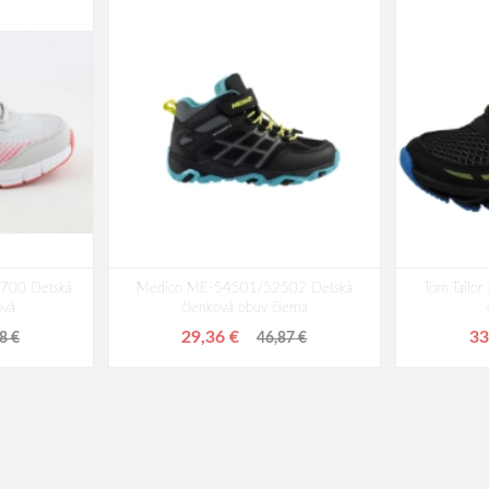
2700 Detská
Medico ME-54501/52502 Detská
Tom Tailo
ová
členková obuv čierna
29,36 €
33
8 €
46,87 €