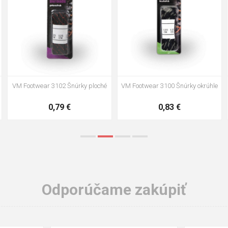
VM Footwear 3102 Šnúrky ploché
VM Footwear 3100 Šnúrky okrúhle
0,79 €
0,83 €
Odporúčame zakúpiť