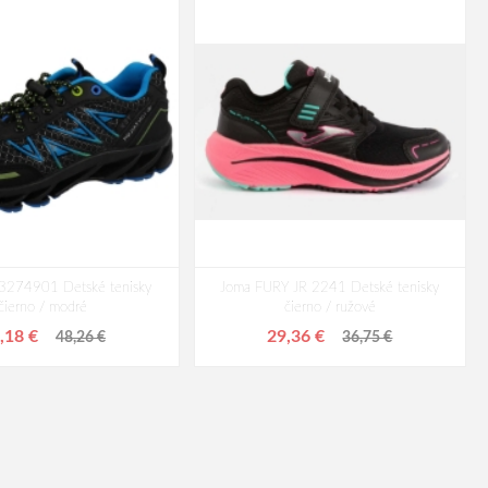
r 3274901 Detské tenisky
Joma FURY JR 2241 Detské tenisky
čierno / modré
čierno / ružové
,18 €
29,36 €
48,26 €
36,75 €