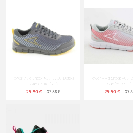
Power Vivid Shock 409-6700 Detská
Power Vivid Shock 409-
obuv čierno / žltá
obuv šedo / ruž
29,90 €
29,90 €
37,38 €
37,3