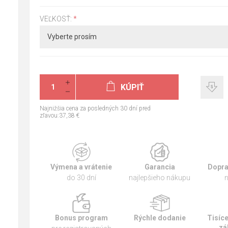
VEĽKOSŤ:
*
KÚPIŤ
Najnižšia cena za posledných 30 dní pred
zľavou:37,38 €
Výmena a vrátenie
Garancia
Dopra
do 30 dní
najlepšieho nákupu
n
Bonus program
Rýchle dodanie
Tisíc
zá