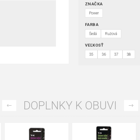
ZNAČKA
Power
FARBA
Šedá
Ružová
VEĽKOSŤ
35
36
37
38
DOPLNKY K OBUVI
90cm
125cm
155cm
90cm
125cm
155cm