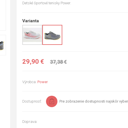
Detské športové tenisky Power.
Varianta
29,90 €
37,38 €
Výrobca:
Power
Dostupnosť:
Pre zobrazenie dostupnosti najskôr vyber
Doprava: