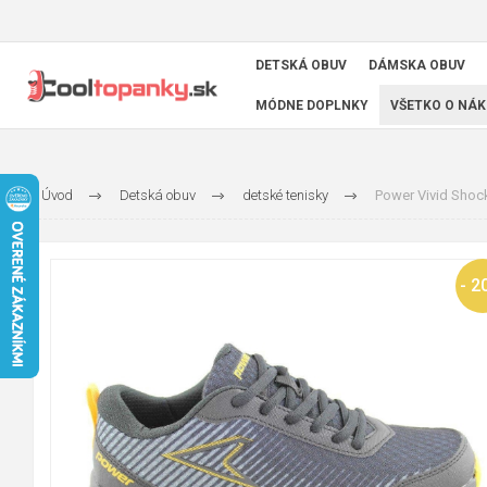
DETSKÁ OBUV
DÁMSKA OBUV
MÓDNE DOPLNKY
VŠETKO O NÁK
Úvod
Detská obuv
detské tenisky
Power Vivid Shock
- 2