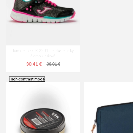
Joma Tempo JR 2201 Detské tenisky
čierno / ružové
30,41 €
38,01 €
High-contrast mode