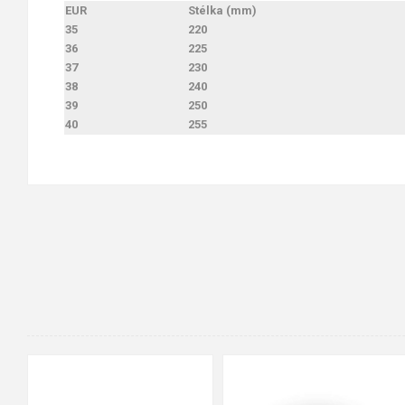
EUR
Stélka (mm)
35
220
36
225
37
230
38
240
39
250
40
255
36-37
38-39
40-41
42-43
44-45
46-47