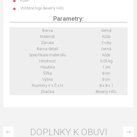
Kůže
Vtištěné logo Beverly Hills
Parametry:
Barva
černá
Materiál
Kůže
Záruka
2 roky
Barva detail
černá
Specifikace materiálu
kůže
Hmotnost
0,05 kg
Hloubka
1 cm
Šířka
8 cm
Výška
8 cm
Rozměry V x Š x H
8 x 8 x 1
Značka
Beverly Hills
DOPLNKY K OBUVI