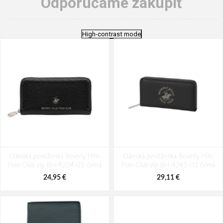
Odporúčame zakúpiť
High-contrast mode
Dámská peněženka Beverly Hills
Dámská peněženka Beverly Hills
Polo Club zip BH-4204-01 černá
Polo Club zip BH-4265-01 černá
24,95 €
29,11 €