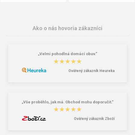
Ako o nás hovoria zákazníci
„Velmi pohodlná domácí obuv.“
★★★★★
★★★★★
Ověřený zákazník Heureka
Lee Cooper LCW-26-07-4152M
Dámske gumáky DEMAR RAINNY
Pánske šľapky čierne
0052 čierna
16,46 €
10,46 €
20,58 €
„Vše proběhlo, jak má. Obchod mohu doporučit.“
★★★★★
★★★★★
Ověřený zákazník Zboží