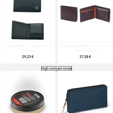
Peňaženka BHPC Classic BH-931-
Pánska peňaženka BHPC Line S BH-
01 čierna
1561-25 hnedá
29,23 €
37,38 €
High-contrast mode