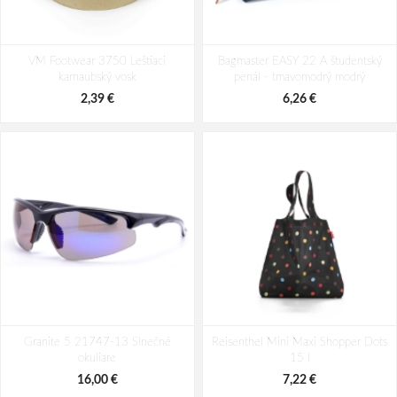
Pánska peňaženka BHPC Young BH-
Pánska peňaženka BHPC Young BH-
VM Footwear 3750 Leštiaci
1170-25 hnedá
Bagmaster EASY 22 A študentský
1171-05 modrá
karnaubský vosk
penál - tmavomodrý modrý
20,58 €
24,78 €
2,39 €
6,26 €
Granite 5 21747-13 Slnečné
Reisenthel Mini Maxi Shopper Dots
okuliare
15 l
16,00 €
7,22 €