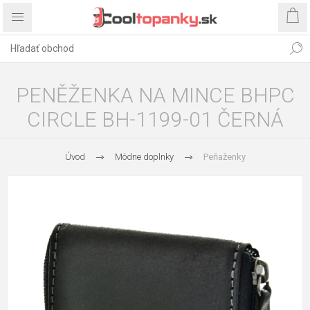
PENĚŽENKA NA MINCE BHPC
CIRCLE BH-1199-01 ČERNÁ
Úvod
Módne doplnky
Peňaženky