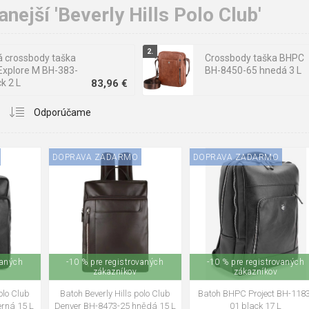
nejší 'Beverly Hills Polo Club'
akú
peňaženku
či puzdro na karty do trendy súpravy, do oka Vám m
 crossbody taška
Crossbody taška BHPC
xplore M BH-383-
BH-8450-65 hnedá 3 L
k 2 L
83,96 €
DOPRAVA ZADARMO
DOPRAVA ZADARMO
vaných
-10 % pre registrovaných
-10 % pre registrovaných
zákazníkov
zákazníkov
olo Club
Batoh Beverly Hills polo Club
Batoh BHPC Project BH-118
rná 15 L
Denver BH-8473-25 hnědá 15 L
01 black 17 L