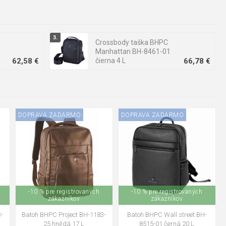
ôže padnúť tiež niektorá z kožených
peňaženiek BHPC
.
Crossbody taška BHPC
Manhattan BH-8461-01
62,58 €
čierna 4 L
66,78 €
DOPRAVA ZADARMO
DOPRAVA ZADARMO
-10 % pre registrovaných
-10 % pre registrovaných
zákazníkov
zákazníkov
3-
Batoh BHPC Project BH-1183-
Batoh BHPC Wall street BH-
25 hnědá 17 L
8515-01 černá 20 L