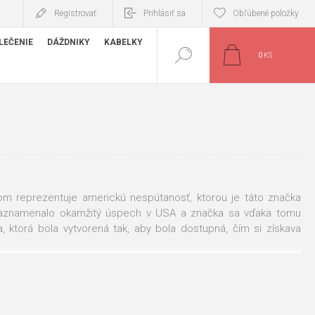
Registrovať
Prihlásiť sa
Obľúbené položky
LEČENIE
DÁŽDNIKY
KABELKY
0
KS
om reprezentuje americkú nespútanosť, ktorou je táto značka
znamenalo okamžitý úspech v USA a značka sa vďaka tomu
 ktorá bola vytvorená tak, aby bola dostupná, čím si získava
ach
v rôznych veľkostiach a farbách, určené pre mužov aj ženy,
xtilného, ktoré sa stanú vašim verným parťákom na dlhších či
cez rameno
, do ktorej hravo a predovšetkým bezpečne uschová
lné, podľa vášho vkusu. Zháňate Ak ešte vhodnú alebo dokonca z