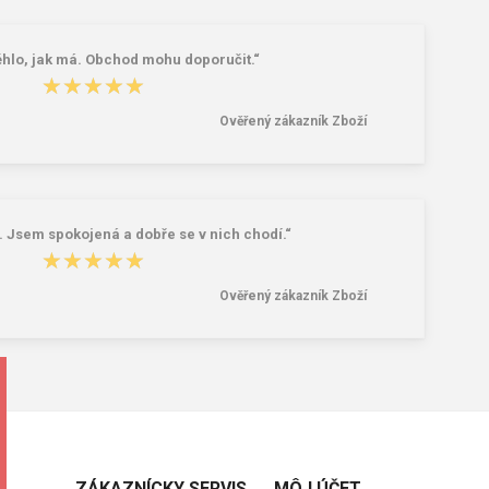
hlo, jak má. Obchod mohu doporučit.“
★★★★★
★★★★★
Ověřený zákazník Zboží
. Jsem spokojená a dobře se v nich chodí.“
★★★★★
★★★★★
Ověřený zákazník Zboží
ZÁKAZNÍCKY SERVIS
MÔJ ÚČET