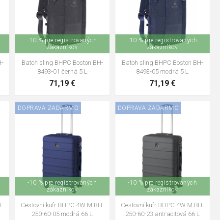
-10 % pre registrovaných
-10 % pre registrovaných
zákazníkov
zákazníkov
H-
Batoh sling BHPC Boston BH-
Batoh sling BHPC Boston BH-
8493-01 černá 5 L
8493-05 modrá 5 L
71,19 €
71,19 €
DOPRAVA ZADARMO
DOPRAVA ZADARMO
-10 % pre registrovaných
-10 % pre registrovaných
zákazníkov
zákazníkov
-
Cestovní kufr BHPC 4W M BH-
Cestovní kufr BHPC 4W M BH-
250-60-05 modrá 66 L
250-60-23 antracitová 66 L