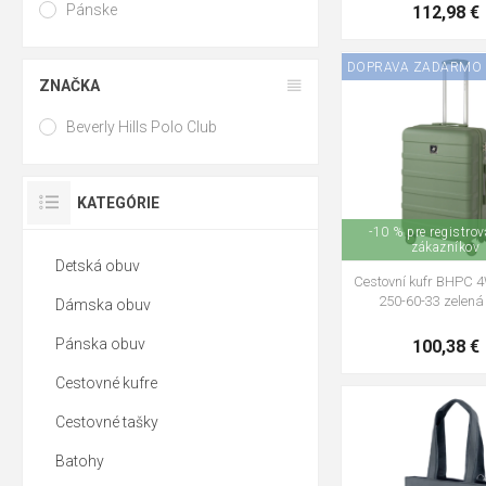
Pánske
112,98 €
DOPRAVA ZADARMO
ZNAČKA
Beverly Hills Polo Club
KATEGÓRIE
-10 % pre registro
zákazníkov
Detská obuv
Cestovní kufr BHPC 
250-60-33 zelená
Dámska obuv
Pánska obuv
100,38 €
Cestovné kufre
Cestovné tašky
Batohy