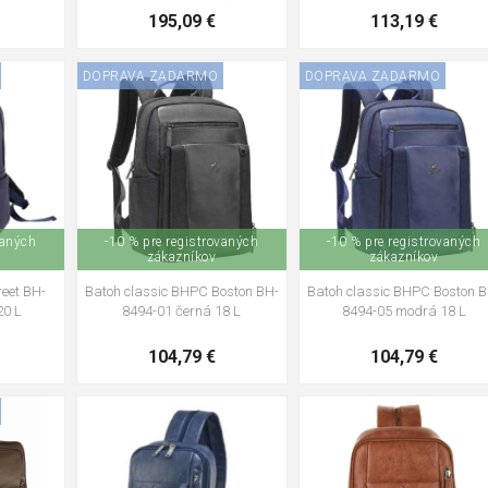
195,09 €
113,19 €
DOPRAVA ZADARMO
DOPRAVA ZADARMO
vaných
-10 % pre registrovaných
-10 % pre registrovaných
zákazníkov
zákazníkov
eet BH-
Batoh classic BHPC Boston BH-
Batoh classic BHPC Boston B
20 L
8494-01 černá 18 L
8494-05 modrá 18 L
104,79 €
104,79 €