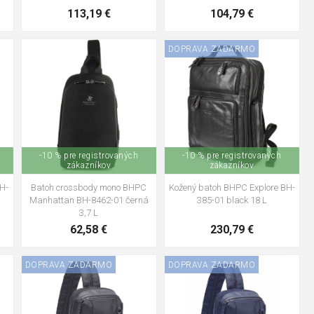
113,19 €
104,79 €
DOPRAVA ZADARMO
-10 % pre registrovaných
-10 % pre registrovaných
zákazníkov
zákazníkov
H-
Batoh crossbody mono BHPC
Kožený batoh BHPC Explore BH-
Manhattan BH-8462-01 černá
385-01 black 18 L
3,7 L
62,58 €
230,79 €
DOPRAVA ZADARMO
DOPRAVA ZADARMO