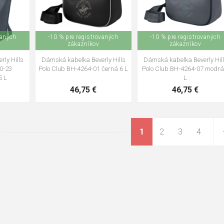
vaných
-10 % pre registrovaných
-10 % pre registrovaných
zákazníkov
zákazníkov
ly Hills
Dámská kabelka Beverly Hills
Dámská kabelka Beverly Hil
0-23
Polo Club BH-4264-01 černá 6 L
Polo Club BH-4264-07 modrá
5 L
L
46,75 €
46,75 €
1
2
3
4