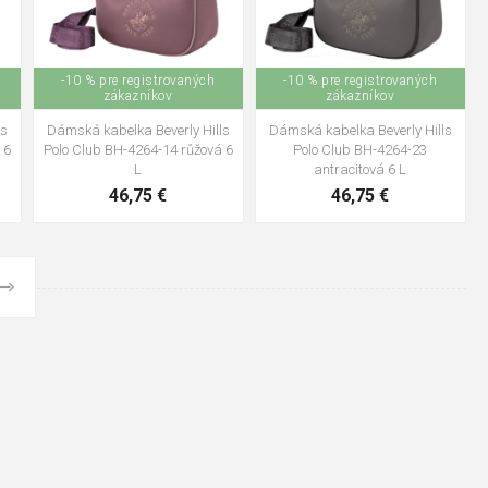
-10 % pre registrovaných
-10 % pre registrovaných
zákazníkov
zákazníkov
ls
Dámská kabelka Beverly Hills
Dámská kabelka Beverly Hills
 6
Polo Club BH-4264-14 růžová 6
Polo Club BH-4264-23
L
antracitová 6 L
46,75 €
46,75 €