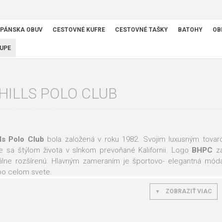
PÁNSKA OBUV
CESTOVNÉ KUFRE
CESTOVNÉ TAŠKY
BATOHY
OB
UPE
HILLS POLO CLUB
lls Polo Club
bola založená v roku 1982. Svojim luxusným tovar
je sa štýlom života v slnkom prevoňané Kalifornii. Logo
BHPC
za
álne rozšírenú. Hlavným zameraním je športovo- elegantná móda,
po celom svete.
 nájdete špičkové a veľmi spoľahlivé
cestovné kufre na koliesk
ZOBRAZIŤ VIAC
z odolného a pružného plastového materiálu alebo z materiálu te
Každý moderný muž potrebuje praktickú rozmerovo menšie
tašku 
ežitejšie osobné veci. Vybrať si môžete tašky kožené alebo texti