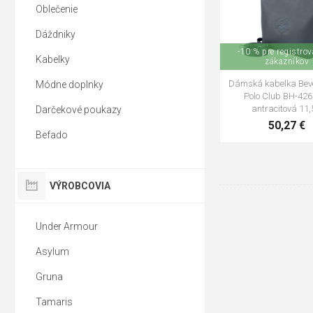
Oblečenie
Dáždniky
-10 % pre registro
Kabelky
zákazníkov
Dámská kabelka Bever
Módne doplnky
Polo Club BH-426
antracitová 11,
Darčekové poukazy
50,27 €
Befado
VÝROBCOVIA
Under Armour
Asylum
Gruna
Tamaris