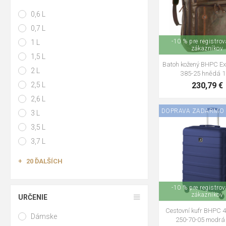
0,6 L
0,7 L
-10 % pre registro
1 L
zákazníkov
1,5 L
Batoh kožený BHPC Ex
2 L
385-25 hnědá 1
2,5 L
230,79 €
2,6 L
DOPRAVA ZADARMO
3 L
3,5 L
3,7 L
20 ĎALŠÍCH
-10 % pre registro
zákazníkov
URČENIE
Cestovní kufr BHPC 
Dámske
250-70-05 modrá