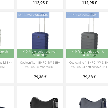
112,98 €
112,98 €
DOPRAVA ZADARMO
DOPRAVA ZADARMO
vaných
-10 % pre registrovaných
-10 % pre registrovaných
zákazníkov
zákazníkov
4W M BH-
Cestovní kufr BHPC 4W S BH-
Cestovní kufr BHPC 4W S B
 66 L
250-55-05 modrá 36 L
250-55-23 antracitová 36 L
79,38 €
79,38 €