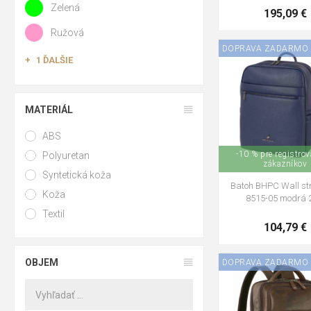
Zelená
195,09 €
Ružová
DOPRAVA ZADARMO
1 ĎALŠIE
MATERIÁL
ABS
-10 % pre registro
Polyuretan
zákazníkov
Syntetická koža
Batoh BHPC Wall str
Koža
8515-05 modrá 
Textil
104,79 €
OBJEM
DOPRAVA ZADARMO