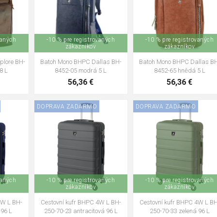
vaných
-10 % pre registrovaných
-10 % pre registrovaných
zákazníkov
zákazníkov
plore BH-
Batoh Mono BHPC Dallas BH-
Batoh Mono BHPC Dallas B
8 L
8452-05 modrá 5 L
8452-65 hnědá 5 L
56,36 €
56,36 €
DOPRAVA ZADARMO
DOPRAVA ZADARMO
vaných
-10 % pre registrovaných
-10 % pre registrovaných
zákazníkov
zákazníkov
4W L BH-
Cestovní kufr BHPC 4W L BH-
Cestovní kufr BHPC 4W L BH
 96 L
250-70-23 antracitová 96 L
250-70-33 zelená 96 L