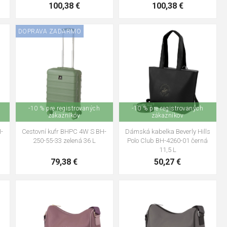
100,38 €
100,38 €
DOPRAVA ZADARMO
-10 % pre registrovaných
-10 % pre registrovaných
zákazníkov
zákazníkov
H-
Cestovní kufr BHPC 4W S BH-
Dámská kabelka Beverly Hills
250-55-33 zelená 36 L
Polo Club BH-4260-01 černá
11,5 L
79,38 €
50,27 €