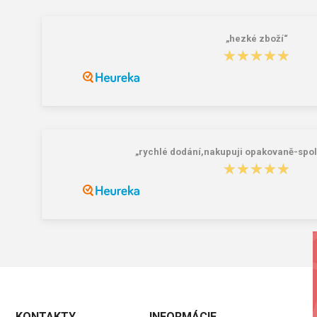
„hezké zboží“
★★★★★
★★★★★
„rychlé dodání,nakupuji opakovaně-spol
★★★★★
★★★★★
KONTAKTY
INFORMÁCIE