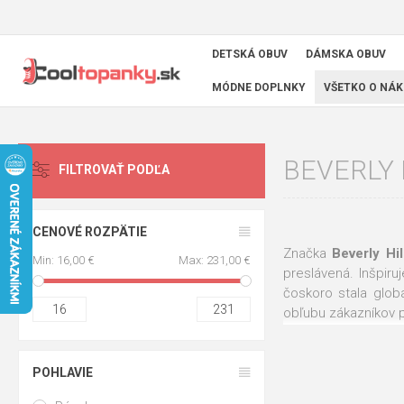
DETSKÁ OBUV
DÁMSKA OBUV
MÓDNE DOPLNKY
VŠETKO O NÁK
BEVERLY 
FILTROVAŤ PODĽA
CENOVÉ ROZPÄTIE
Značka
Beverly Hi
Min:
16,00 €
Max:
231,00 €
preslávená. Inšpiru
čoskoro stala glob
16
231
obľubu zákazníkov 
V našom sortimente
ktoré sú vyrobené 
POHLAVIE
kratších cestách. 
všetky svoje najdôl