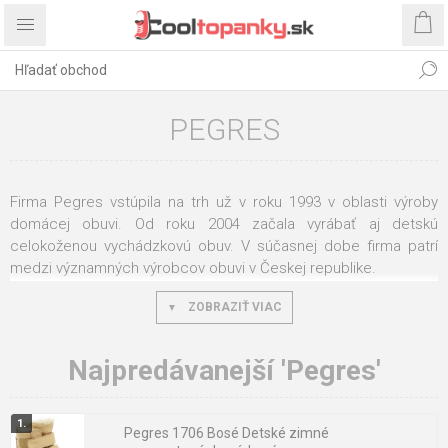
PEGRES
Firma Pegres vstúpila na trh už v roku 1993 v oblasti výroby
domácej obuvi. Od roku 2004 začala vyrábať aj detskú
celokoženou vychádzkovú obuv. V súčasnej dobe firma patrí
medzi významných výrobcov obuvi v Českej republike.
Všetok sortiment koženej obuvi a niektoré vzory domácej
ZOBRAZIŤ VIAC
detskej obuvi, sú posielané k dobrovoľnej certifikácii u ITC Zlín
a COA v Zlíne. Na základe týchto certifikácií je firma oprávnená
Najpredávanejší 'Pegres'
užívať pre dané vzory licenčné oprávnenie Českej obuvníckej a
kožiarskej asociácie na používanie ochrannej známky "
Žirafa
"
a "
Česká kvalita
".
Pegres 1706 Bosé Detské zimné