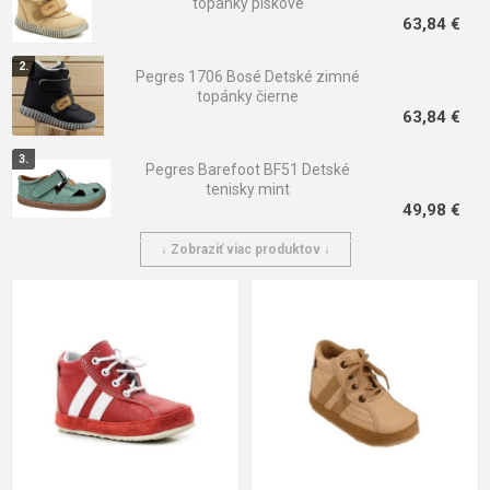
topánky pískové
63,84 €
Pegres 1706 Bosé Detské zimné
topánky čierne
63,84 €
Pegres Barefoot BF51 Detské
tenisky mint
49,98 €
↓ Zobraziť viac produktov ↓
Pegres 1706 Bosé Detské zimné
topánky modré
63,84 €
Pegres Barefoot BF32 Detské
51,66 €
tenisky čierne
41,58 €
Pegres Barefoot BF56U Detské
62,58 €
tenisky čierne
52,92 €