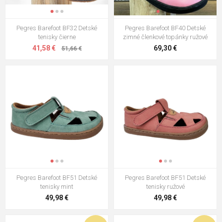
Pegres Barefoot BF32 Detské
Pegres Barefoot BF40 Detské
tenisky čierne
zimné členkové topánky ružové
41,58 €
69,30 €
51,66 €
Pegres Barefoot BF51 Detské
Pegres Barefoot BF51 Detské
tenisky mint
tenisky ružové
49,98 €
49,98 €