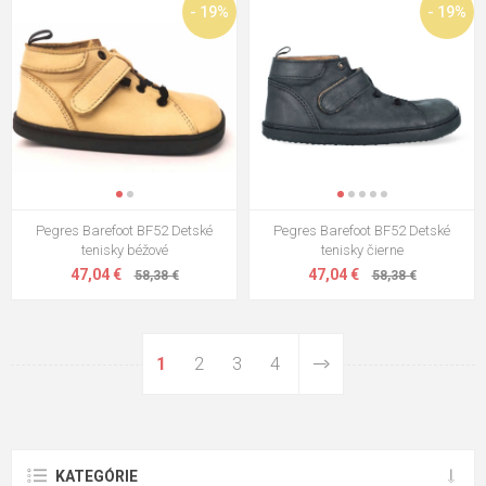
- 19%
- 19%
Pegres Barefoot BF52 Detské
Pegres Barefoot BF52 Detské
tenisky béžové
tenisky čierne
47,04 €
47,04 €
58,38 €
58,38 €
1
2
3
4
KATEGÓRIE