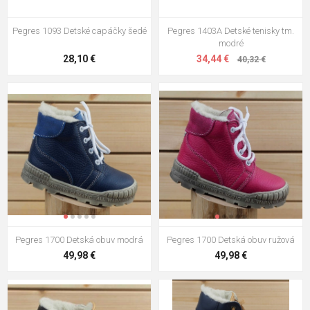
Pegres 1093 Detské capáčky šedé
Pegres 1403A Detské tenisky tm.
modré
28,10 €
34,44 €
40,32 €
Pegres 1700 Detská obuv modrá
Pegres 1700 Detská obuv ružová
49,98 €
49,98 €