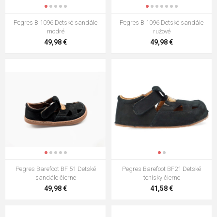
Pegres B 1096 Detské sandále
Pegres B 1096 Detské sandále
modré
ružové
49,98 €
49,98 €
Pegres Barefoot BF 51 Detské
Pegres Barefoot BF21 Detské
sandále čierne
tenisky čierne
49,98 €
41,58 €