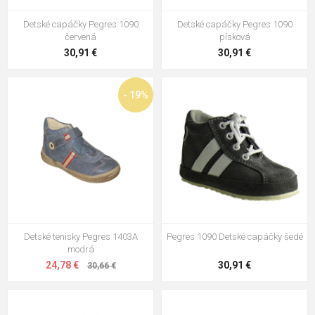
Detské capáčky Pegres 1090
Detské capáčky Pegres 1090
Pegres O1702 Detské zimné
červená
písková
topánky modré
30,91 €
30,91 €
54,18 €
Pegres Barefoot SBF62 Detské
- 19%
tenisky hnedé
58,38 €
Pegres O1702 Detské zimné
topánky šedé
54,18 €
Detské tenisky Pegres 1403A
Pegres 1090 Detské capáčky šedé
modrá
24,78 €
30,91 €
30,66 €