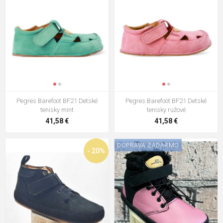
Pegres Barefoot BF21 Detské
Pegres Barefoot BF21 Detské
tenisky mint
tenisky ružové
41,58 €
41,58 €
DOPRAVA ZADARMO
- 20%