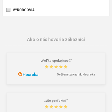
VÝROBCOVIA
Ako o nás hovoria zákazníci
„Vel'ka spokojnosť.“
★★★★★
★★★★★
Ověřený zákazník Heureka
„vše perfektní“
★★★★★
★★★★★