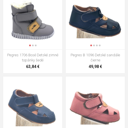
Pegres 1706 Bosé Detské zimné
Pegres B 1096 Detské sandále
topánky šedé
čierne
63,84 €
49,98 €