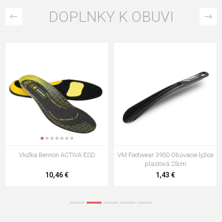
DOPLNKY K OBUVI
VM Footwear 3009 Vkladacia
VM Footwear 3102 Šnúrky ploché
stielka
5,21 €
0,79 €