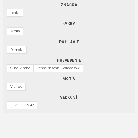
ZNAČKA
Lonka
FARBA
Modrá
POHLAVIE
Dámske
PREVEDENIE
Silné, Zimné
Denné Nosenie, Voľnočasové
MOTÍV
Vianoce
VEĽKOSŤ
35-38
39-42