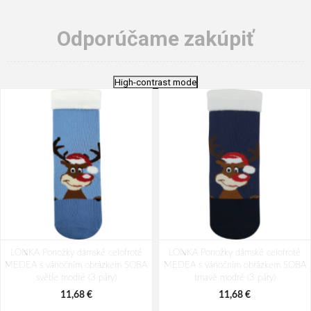
Odporúčame zakúpiť
High-contrast mode
LONKA Ponožky dámské celofroté
LONKA Ponožky dámské celofroté
MEDEA s vánočním obrázkem SOBA
MEDEA s vánočním obrázkem SOBA
světle modré (3 páry)
tmavě modré (3 páry)
11,68 €
11,68 €