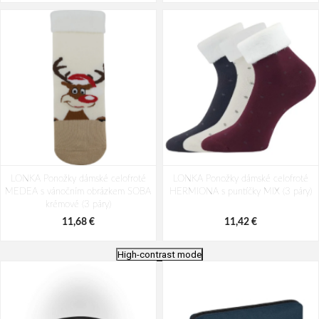
LONKA Ponožky dámské celofroté
LONKA Ponožky dámské celofroté
MEDEA s vánočním obrázkem SOBA
HERMIONA s puntíčky MIX (3 páry)
krémové (3 páry)
11,68 €
11,42 €
High-contrast mode