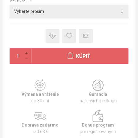
VEĽKOSŤ:
*
KÚPIŤ
Výmena a vrátenie
Garancia
do 30 dní
najlepšieho nákupu
Doprava zadarmo
Bonus program
nad 63 €
pre registrovaných