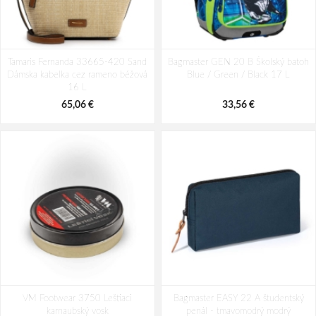
Tamaris Fernanda 33665-420 Sand
Bagmaster GEN 20 B Školský batoh
Dámska kabelka cez rameno béžová
Blue / Green / Black 17 L
16 L
65,06 €
33,56 €
VM Footwear 3750 Leštiaci
Bagmaster EASY 22 A študentský
karnaubský vosk
penál - tmavomodrý modrý