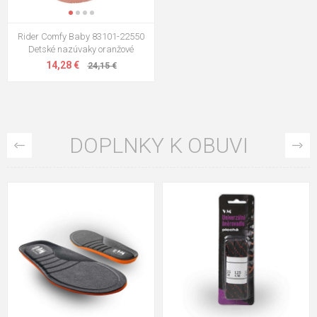
Rider Comfy Baby 83101-22550
Detské nazúvaky oranžové
14,28 €
24,15 €
DOPLNKY K OBUVI