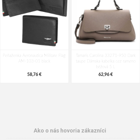
Peňaženka Aeronautica Militare Flag
Tamaris Carolina 33271-950 Dark
AM-103-01 black
taupe Dámska kabelka cez rameno
béžová 5 L
58,76 €
62,96 €
Ako o nás hovoria zákazníci