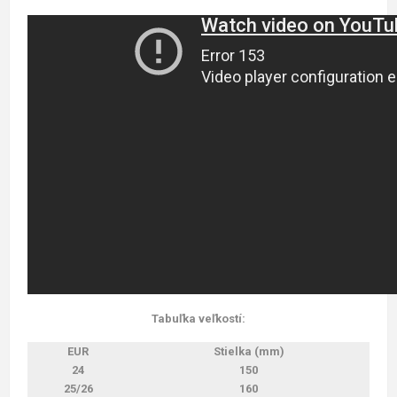
Tabuľka veľkostí:
EUR
Stielka (mm)
24
150
25/26
160