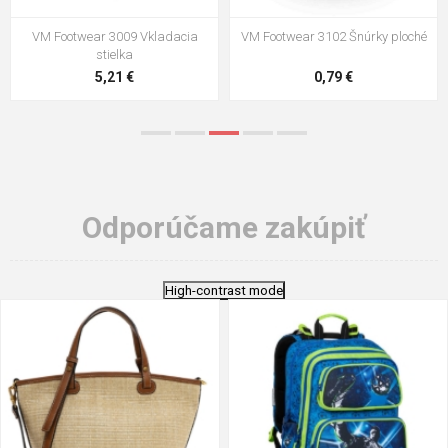
VM Footwear 3100 Šnúrky okrúhle
VM Footwear 3000 Vkladacia
anatomická stielka
0,83 €
4,41 €
Odporúčame zakúpiť
High-contrast mode