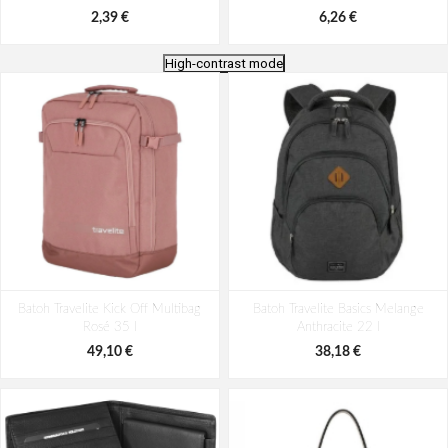
2,39 €
6,26 €
High-contrast mode
Batoh Aeronautica Militare Patch
Batoh Aeronautica Militare Patch
Batoh Travelite Kick Off Multibag
AM-580-05 modrá 22 L
Batoh Travelite Basics Melange
AM-581-05 modrá 19 L
Rosé 35 l
Anthracite 22 l
98,49 €
94,29 €
49,10 €
38,18 €