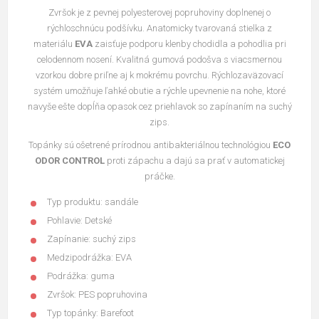
Zvršok je z pevnej polyesterovej popruhoviny doplnenej o
rýchloschnúcu podšívku. Anatomicky tvarovaná stielka z
materiálu
EVA
zaisťuje podporu klenby chodidla a pohodlia pri
celodennom nosení. Kvalitná gumová podošva s viacsmernou
vzorkou dobre priľne aj k mokrému povrchu. Rýchlozaväzovací
systém umožňuje ľahké obutie a rýchle upevnenie na nohe, ktoré
navyše ešte dopĺňa opasok cez priehlavok so zapínaním na suchý
zips.
Topánky sú ošetrené prírodnou antibakteriálnou technológiou
ECO
ODOR CONTROL
proti zápachu a dajú sa prať v automatickej
práčke.
Typ produktu: sandále
Pohlavie: Detské
Zapínanie: suchý zips
Medzipodrážka: EVA
Podrážka: guma
Zvršok: PES popruhovina
Typ topánky: Barefoot