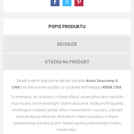
POPIS PRODUKTU
RECENZIE
OTÁZKA NA PRODUKT
Skvelé a veľmi populárne detské sandále
Keen Seacamp II
CNX
pre všestranné využitie sú vyrobené technológiou
KEEN.CNX
.
To znamená, že sa jedná o nízkoprofilovú univerzálnu letnú topánku
inšpirovanú minimalistickým štýlom obúvania. Nízky profil topánky
umožňuje prirodzený pohyb nohy v maximálnom rozsahu, zároveň
však poskytuje chodidlu dostatočnú mieru bezpečia, vrátane
patentovanej ochrany prstov. Model vyniká predovšetkým nízkou
hmotnosťou.