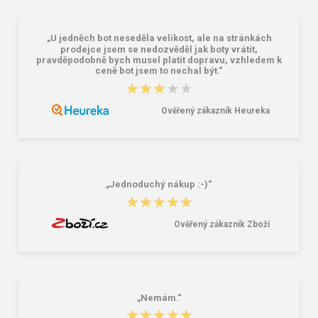
„U jedněch bot neseděla velikost, ale na stránkách
Školský batoh Bagmaster ALFA 21 C
Granite 5 21747-13 Slnečné
prodejce jsem se nedozvěděl jak boty vrátit,
- dinosaur green 23 l
okuliare
pravděpodobně bych musel platit dopravu, vzhledem k
ceně bot jsem to nechal být.“
41,58 €
16,00 €
★★★★★
★★★★★
Ověřený zákazník Heureka
„Jednoduchý nákup :-)“
★★★★★
★★★★★
Ověřený zákazník Zboží
„Nemám.“
★★★★★
★★★★★