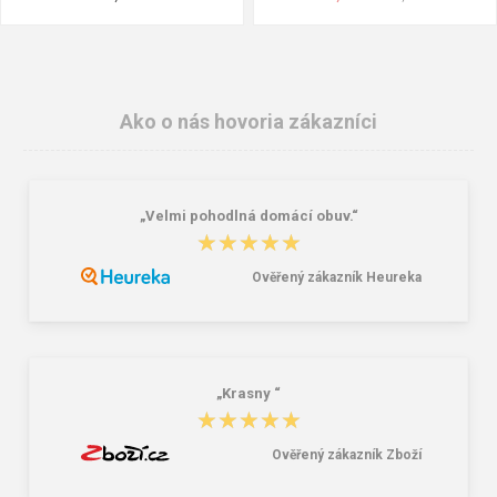
Ako o nás hovoria zákazníci
„Velmi pohodlná domácí obuv.“
★★★★★
★★★★★
Ověřený zákazník Heureka
BEFADO 242P106 dievčenské
Lee Cooper LCW-24-34-2622M
sandále pink donuts
Pánske sandály čierne
14,11 €
23,18 €
28,98 €
„Krasny “
★★★★★
★★★★★
Ověřený zákazník Zboží