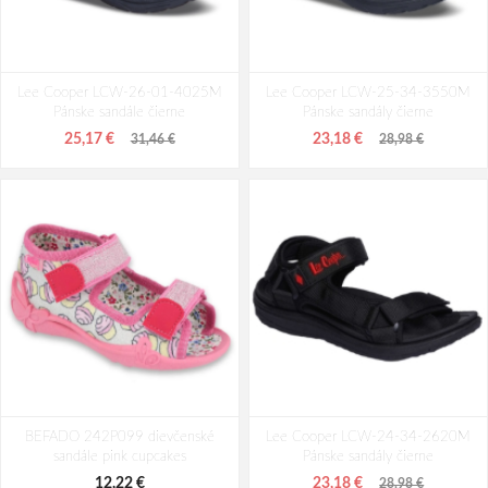
KEEN Whisper W Dámske sandále
KEEN Clearwater CNX W Dámske
Lee Cooper LCW-26-01-4025M
rose brown/peach parfait
Lee Cooper LCW-25-34-3550M
sandále navy/blue glow
Pánske sandále čierne
Pánske sandály čierne
73,58 €
80,30 €
91,98 €
100,38 €
25,17 €
23,18 €
31,46 €
28,98 €
BEFADO 242P099 dievčenské
Lee Cooper LCW-24-34-2620M
sandále pink cupcakes
Pánske sandály čierne
12,22 €
23,18 €
28,98 €