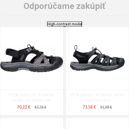
Odporúčame zakúpiť
High-contrast mode
KEEN Ravine H2 W Dámske
KEEN Whisper W Dámske sandále
sandále black/dawn pink
black/steel grey
70,22 €
73,58 €
87,78 €
91,98 €