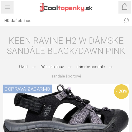
KEEN RAVINE H2 W DÁMSKE
SANDÁLE BLACK/DAWN PINK
Úvod
Dámska obuv
dámske sandále
sandále športové
DOPRAVA ZADARMO
- 20%