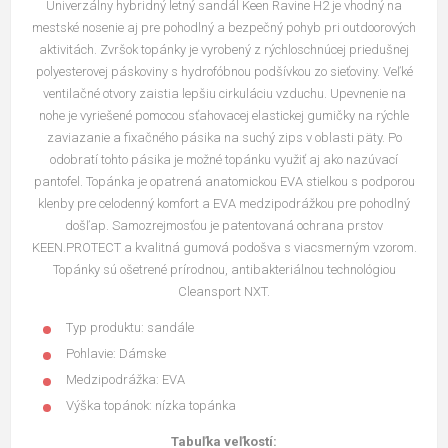
Univerzálny hybridný letný sandál Keen Ravine H2 je vhodný na
mestské nosenie aj pre pohodlný a bezpečný pohyb pri outdoorových
aktivitách. Zvršok topánky je vyrobený z rýchloschnúcej priedušnej
polyesterovej páskoviny s hydrofóbnou podšívkou zo sieťoviny. Veľké
ventilačné otvory zaistia lepšiu cirkuláciu vzduchu. Upevnenie na
nohe je vyriešené pomocou sťahovacej elastickej gumičky na rýchle
zaviazanie a fixačného pásika na suchý zips v oblasti päty. Po
odobratí tohto pásika je možné topánku využiť aj ako nazúvací
pantofel. Topánka je opatrená anatomickou EVA stielkou s podporou
klenby pre celodenný komfort a EVA medzipodrážkou pre pohodlný
došľap. Samozrejmosťou je patentovaná ochrana prstov
KEEN.PROTECT a kvalitná gumová podošva s viacsmerným vzorom.
Topánky sú ošetrené prírodnou, antibakteriálnou technológiou
Cleansport NXT.
Typ produktu: sandále
Pohlavie: Dámske
Medzipodrážka: EVA
Výška topánok: nízka topánka
Tabuľka veľkostí: