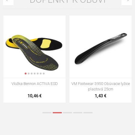
VM Footwear 3009 Vkladacia
VM Footwear 3102 Šnúrky ploché
stielka
5,21 €
0,79 €