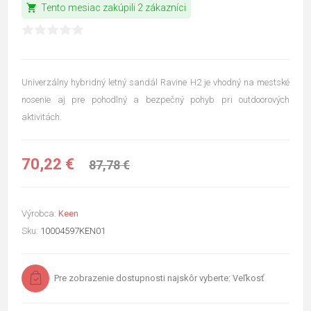
shopping_cart
Tento mesiac zakúpili 2 zákazníci
Univerzálny hybridný letný sandál Ravine H2 je vhodný na mestské
nosenie aj pre pohodlný a bezpečný pohyb pri outdoorových
aktivitách.
70,22 €
87,78 €
Výrobca:
Keen
Sku:
10004597KEN01
Pre zobrazenie dostupnosti najskôr vyberte: Veľkosť