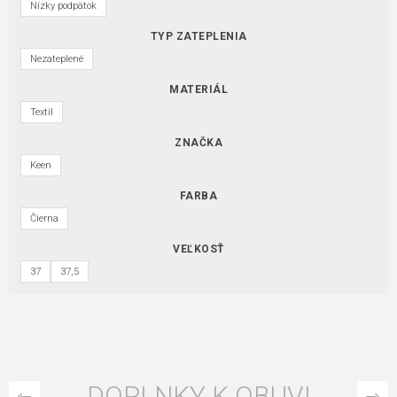
Nízky podpätok
TYP ZATEPLENIA
Nezateplené
MATERIÁL
Textil
ZNAČKA
Keen
FARBA
Čierna
VEĽKOSŤ
37
37,5
DOPLNKY K OBUVI