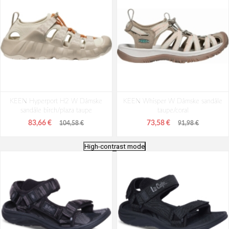
KEEN Hyperport H2 W Dámske
KEEN Whisper W Dámske sandále
sandále birch/plaza taupe
taupe/coral
83,66 €
73,58 €
104,58 €
91,98 €
High-contrast mode