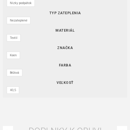
Nízky podpätok
TYP ZATEPLENIA
Nezateplené
MATERIÁL
Textil
ZNAČKA
Keen
FARBA
Béžová
VEĽKOSŤ
40,5