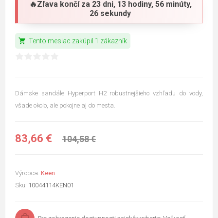
🔥Zľava končí za
23 dni, 13 hodiny, 56 minúty,
25 sekundy
shopping_cart
Tento mesiac zakúpil 1 zákazník
Dámske sandále Hyperport H2 robustnejšieho vzhľadu do vody,
všade okolo, ale pokojne aj do mesta.
83,66 €
104,58 €
Výrobca:
Keen
Sku:
10044114KEN01