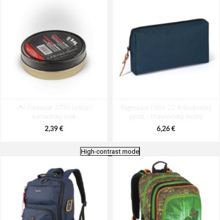
VM Footwear 3750 Leštiaci
Bagmaster EASY 22 A študentský
karnaubský vosk
penál - tmavomodrý modrý
2,39 €
6,26 €
High-contrast mode