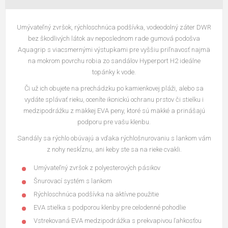
Umývateľný zvršok, rýchloschnúca podšívka, vodeodolný záter DWR
bez škodlivých látok av neposlednom rade gumová podošva
Aquagrip s viacsmernými výstupkami pre vyššiu priľnavosť najmä
na mokrom povrchu robia zo sandálov Hyperport H2 ideálne
topánky k vode.
Či už ich obujete na prechádzku po kamienkovej pláži, alebo sa
vydáte splávať rieku, oceníte ikonickú ochranu prstov či stielku i
medzipodrážku z mäkkej EVA peny, ktoré sú mäkké a prinášajú
podporu pre vašu klenbu.
Sandály sa rýchlo obúvajú a vďaka rýchlošnurovaniu s lankom vám
z nohy neskĺznu, ani keby ste sa na rieke cvakli.
Umývateľný zvršok z polyesterových pásikov
Šnurovací systém s lankom
Rýchloschnúca podšívka na aktívne použitie
EVA stielka s podporou klenby pre celodenné pohodlie
Vstrekovaná EVA medzipodrážka s prekvapivou ľahkosťou