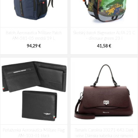
Batoh Aeronautica Militare Patch
Batoh Travelite Kick Off Multibag
Batoh Aeronautica Militare Patch
AM-580-05 modrá 22 L
Školský batoh Bagmaster ALFA 21 C
Rosé 35 l
AM-581-05 modrá 19 L
- dinosaur green 23 l
98,49 €
49,10 €
94,29 €
41,58 €
Peňaženka Aeronautica Militare Flag
Tamaris Carolina 33271-643 Dark
AM-103-01 black
wine Dámska kabelka cez rameno