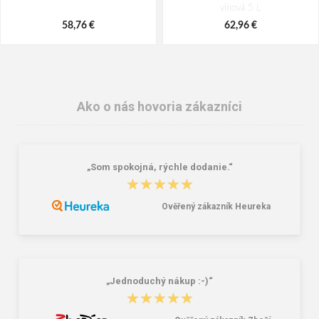
vínová 5 L
58,76 €
62,96 €
Ako o nás hovoria zákazníci
„Som spokojná, rýchle dodanie.“
★★★★★
★★★★★
Ověřený zákazník Heureka
Batoh Travelite Basics Melange
Granite 5 21747-13 Slnečné
Anthracite 22 l
okuliare
38,18 €
16,00 €
„Jednoduchý nákup :-)“
★★★★★
★★★★★