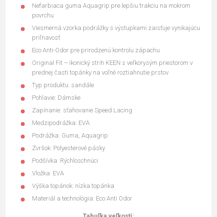
Nefarbiaca guma Aquagrip pre lepšiu trakciu na mokrom
povrchu
Viesmerná vzorka podrážky s výstupkami zaisťuje vynikajúcu
priľnavosť
Eco Anti-Odor pre prirodzenú kontrolu zápachu
Original Fit – ikonický strih KEEN s veľkorysým priestorom v
prednej časti topánky na voľné roztiahnutie prstov
Typ produktu: sandále
Pohlavie: Dámske
Zapínanie: sťahovanie Speed ​​Lacing
Medzipodrážka: EVA
Podrážka: Guma, Aquagrip
Zvršok: Polyesterové pásky
Podšívka: Rýchloschnúci
Vložka: EVA
Výška topánok: nízka topánka
Materiál a technológia: Eco Anti Odor
Tabuľka veľkostí: