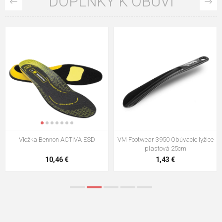
DOPLNKY K OBUVI
VM Footwear 3009 Vkladacia
VM Footwear 3102 Šnúrky ploché
stielka
5,21 €
0,79 €