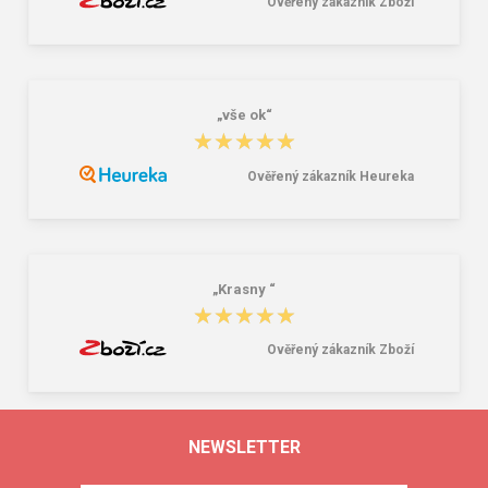
Ověřený zákazník Zboží
„vše ok“
★★★★★
★★★★★
Ověřený zákazník Heureka
„Krasny “
★★★★★
★★★★★
Ověřený zákazník Zboží
NEWSLETTER