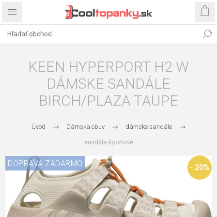
KEEN HYPERPORT H2 W
DÁMSKE SANDÁLE
BIRCH/PLAZA TAUPE
Úvod
Dámska obuv
dámske sandále
sandále športové
DOPRAVA ZADARMO
- 20%