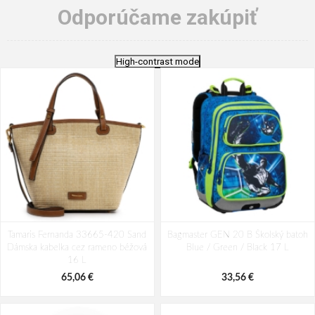
Odporúčame zakúpiť
High-contrast mode
Tamaris Fernanda 33665-420 Sand
Bagmaster GEN 20 B Školský batoh
Dámska kabelka cez rameno béžová
Blue / Green / Black 17 L
16 L
65,06 €
33,56 €