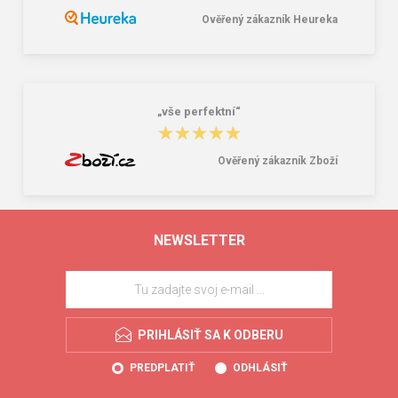
Ověřený zákazník Heureka
„vše perfektní“
★★★★★
★★★★★
Ověřený zákazník Zboží
NEWSLETTER
PRIHLÁSIŤ SA K ODBERU
PREDPLATIŤ
ODHLÁSIŤ