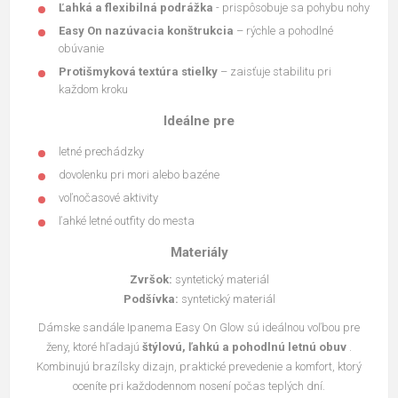
Ľahká a flexibilná podrážka
- prispôsobuje sa pohybu nohy
Easy On nazúvacia konštrukcia
– rýchle a pohodlné
obúvanie
Protišmyková textúra stielky
– zaisťuje stabilitu pri
každom kroku
Ideálne pre
letné prechádzky
dovolenku pri mori alebo bazéne
voľnočasové aktivity
ľahké letné outfity do mesta
Materiály
Zvršok:
syntetický materiál
Podšívka:
syntetický materiál
Dámske sandále Ipanema Easy On Glow sú ideálnou voľbou pre
ženy, ktoré hľadajú
štýlovú, ľahkú a pohodlnú letnú obuv
.
Kombinujú brazílsky dizajn, praktické prevedenie a komfort, ktorý
oceníte pri každodennom nosení počas teplých dní.