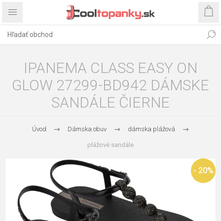
IPANEMA CLASS EASY ON
GLOW 27299-BD942 DÁMSKE
SANDÁLE ČIERNE
Úvod
Dámska obuv
dámska plážová
plážové sandále
- 20%