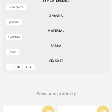
TYP ZATEPLENIA
Nezateplené
ZNAČKA
Ipanema
MATERIÁL
Syntetika
FARBA
Čierna
VEĽKOSŤ
37
38
41-42
Súvisiace produkty
- 20%
- 20%