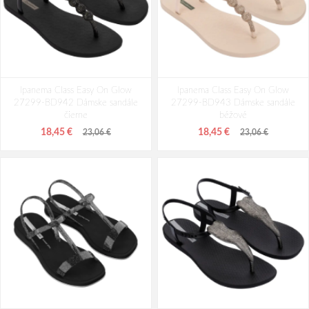
Ipanema Class Easy On Glow
Ipanema Class Easy On Glow
27299-BD942 Dámske sandále
27299-BD943 Dámske sandále
čierne
béžové
18,45 €
18,45 €
23,06 €
23,06 €