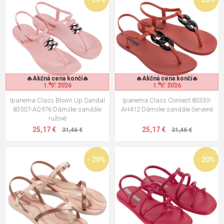
🔥Akčná cena končí🔥
🔥Akčná cena končí🔥
🔥Akčná cena končí🔥
🔥Akčná cena končí🔥
1. 9. 2026
1. 9. 2026
1. 9. 2026
1. 9. 2026
Ipanema Class Blown Up Sandal
Ipanema Class Connect 83330-
83507-AQ976 Dámske sandále
AH412 Dámske sandále červené
ružové
25,17 €
25,17 €
31,46 €
31,46 €
- 20%
- 20%