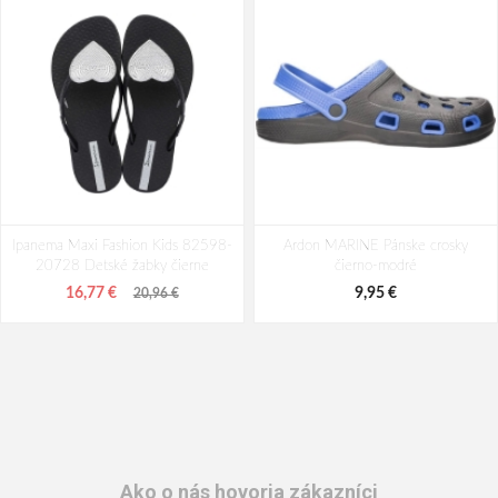
Ipanema Maxi Fashion Kids 82598-
Ardon MARINE Pánske crosky
20728 Detské žabky čierne
čierno-modré
16,77 €
9,95 €
20,96 €
Ako o nás hovoria zákazníci