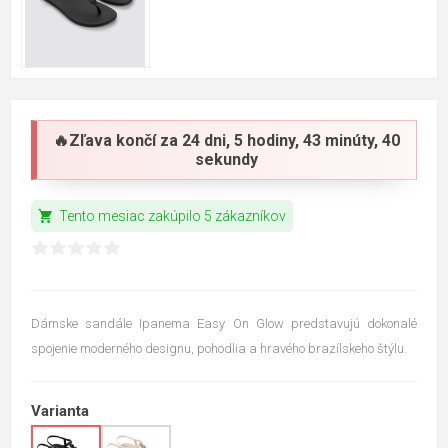
🔥Zľava končí za
24 dni, 5 hodiny, 43 minúty, 39
sekundy
shopping_cart
Tento mesiac zakúpilo 5 zákazníkov
Dámske sandále Ipanema Easy On Glow predstavujú dokonalé
spojenie moderného designu, pohodlia a hravého brazílskeho štýlu.
Varianta