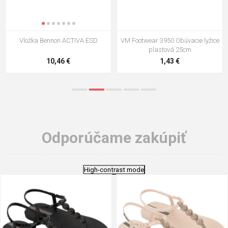
Vložka Bennon ACTIVA ESD
VM Footwear 3950 Obúvacie lyžice
plastová 25cm
10,46 €
1,43 €
Odporúčame zakúpiť
High-contrast mode