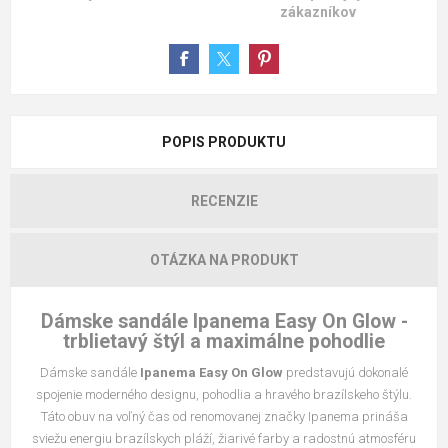
zákazníkov
POPIS PRODUKTU
RECENZIE
OTÁZKA NA PRODUKT
Dámske sandále Ipanema Easy On Glow -
trblietavý štýl a maximálne pohodlie
Dámske sandále
Ipanema Easy On Glow
predstavujú dokonalé
spojenie moderného designu, pohodlia a hravého brazílskeho štýlu.
Táto obuv na voľný čas od renomovanej značky Ipanema prináša
sviežu energiu brazílskych pláží, žiarivé farby a radostnú atmosféru