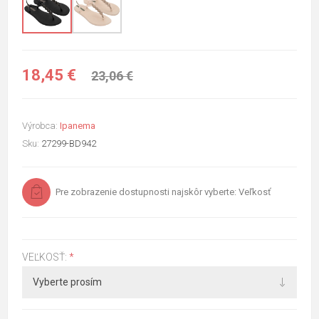
18,45 €
23,06 €
Výrobca:
Ipanema
Sku:
27299-BD942
Pre zobrazenie dostupnosti najskôr vyberte: Veľkosť
VEĽKOSŤ:
*