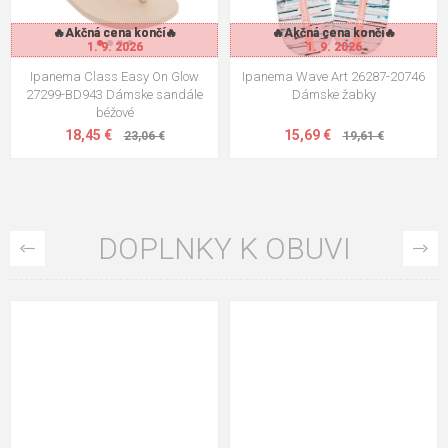
🔥Akčná cena končí🔥
🔥Akčná cena končí🔥
🔥Akčná cena končí🔥
🔥Akčná cena končí🔥
1. 9. 2026
1. 9. 2026
1. 9. 2026
1. 9. 2026
Ipanema Class Easy On Glow
Ipanema Wave Art 26287-20746
27299-BD943 Dámske sandále
Dámske žabky
béžové
18,45 €
15,69 €
23,06 €
19,61 €
DOPLNKY K OBUVI