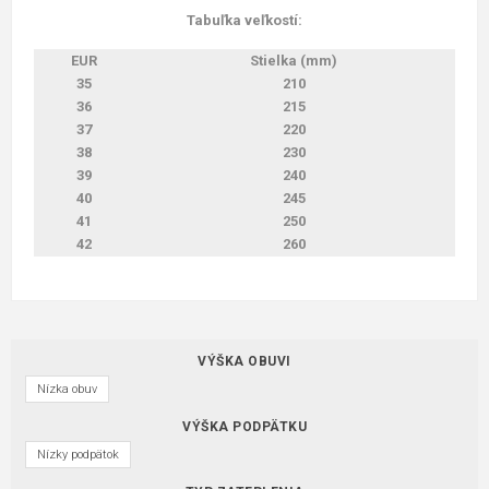
Tabuľka veľkostí:
EUR
Stielka (mm)
35
210
36
215
37
220
38
230
39
240
40
245
41
250
42
260
VÝŠKA OBUVI
Nízka obuv
VÝŠKA PODPÄTKU
Nízky podpätok