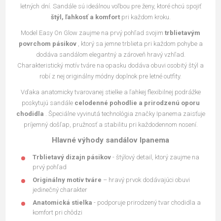
letných dní. Sandále sú ideálnou voľbou pre ženy, ktoré chcú spojiť
štýl, ľahkosť a komfort
pri každom kroku.
Model Easy On Glow zaujme na prvý pohľad svojim
trblietavým
povrchom pásikov
, ktorý sa jemne trblieta pri každom pohybe a
dodáva sandálom elegantný a zároveň hravý vzhľad.
Charakteristický motív tváre na opasku dodáva obuvi osobitý štýl a
robí z nej originálny módny doplnok pre letné outfity.
Vďaka anatomicky tvarovanej stielke a ľahkej flexibilnej podrážke
poskytujú sandále
celodenné pohodlie a prirodzenú oporu
chodidla
. Špeciálne vyvinutá technológia značky Ipanema zaisťuje
príjemný došľap, pružnosť a stabilitu pri každodennom nosení.
Hlavné výhody sandálov Ipanema
Trblietavý dizajn pásikov
- štýlový detail, ktorý zaujme na
prvý pohľad
Originálny motív tváre
– hravý prvok dodávajúci obuvi
jedinečný charakter
Anatomická stielka
- podporuje prirodzený tvar chodidla a
komfort pri chôdzi