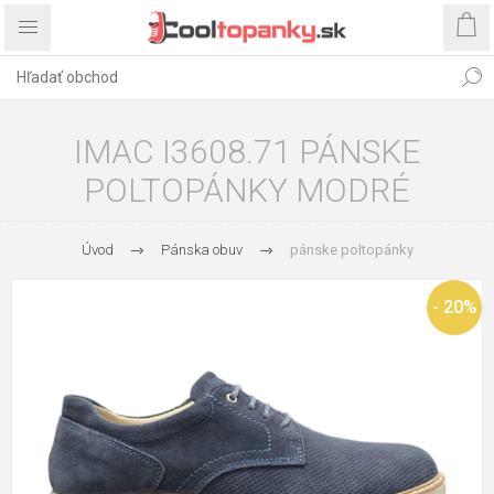
IMAC I3608.71 PÁNSKE
POLTOPÁNKY MODRÉ
Úvod
Pánska obuv
pánske poltopánky
- 20%