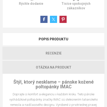
Rýchle dodanie
Tisíce spokojných
zákazníkov
POPIS PRODUKTU
RECENZIE
OTÁZKA NA PRODUKT
Štýl, ktorý nesklame – pánske kožené
poltopánky IMAC
Doprajte si komfort a eleganciu v každom kroku. Tieto pánske
vychádzkové poltopánky značky IMAC sú stelesnením talianskeho
remesla a nadčasového designu. Vyrobené z prvotriednej pravej