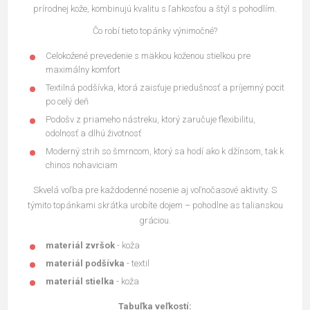
prírodnej kože, kombinujú kvalitu s ľahkosťou a štýl s pohodlím.
Čo robí tieto topánky výnimočné?
Celokožené prevedenie s mäkkou koženou stielkou pre
maximálny komfort
Textilná podšívka, ktorá zaisťuje priedušnosť a príjemný pocit
po celý deň
Podošv z priameho nástreku, ktorý zaručuje flexibilitu,
odolnosť a dlhú životnosť
Moderný strih so šmrncom, ktorý sa hodí ako k džínsom, tak k
chinos nohaviciam
Skvelá voľba pre každodenné nosenie aj voľnočasové aktivity. S
týmito topánkami skrátka urobíte dojem – pohodlne as talianskou
gráciou.
materiál zvršok
- koža
materiál podšívka
- textil
materiál stielka
- koža
Tabuľka veľkostí: