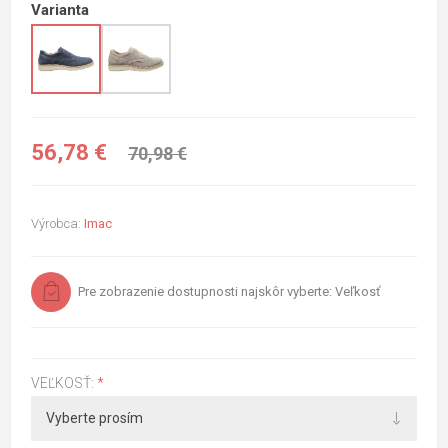
Varianta
56,78 €
70,98 €
Výrobca:
Imac
Pre zobrazenie dostupnosti najskôr vyberte: Veľkosť
VEĽKOSŤ:
*