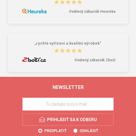
★★★★★
★★★★★
Ověřený zákazník Heureka
„rychlé vyřízeni a kvalitní výrobek“
★★★★★
★★★★★
Ověřený zákazník Zboží
NEWSLETTER
PRIHLÁSIŤ SA K ODBERU
PREDPLATIŤ
ODHLÁSIŤ