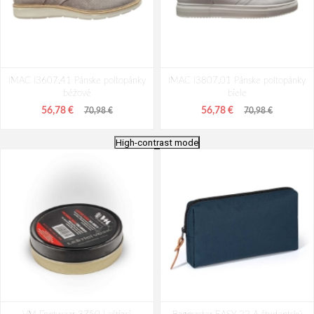
IMAC I3607.41 Pánske poltopánky
IMAC I3807.01 Pánske poltopánky
béžové
biele
56,78 €
56,78 €
70,98 €
70,98 €
High-contrast mode
IMAC I3808.01 Pánske poltopánky
Mustang 15M0101005 Pánske