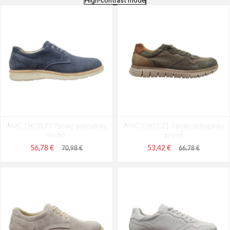
High-contrast mode
IMAC I3608.71 Pánske poltopánky
IMAC I3803.21 Pánske poltopánky
modré
zelené
56,78 €
53,42 €
70,98 €
66,78 €