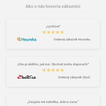
Ako o nás hovoria zákazníci
„rychlost“
★★★★★
★★★★★
Ověřený zákazník Heureka
Lee Cooper LCW-26-07-4152M
Dámske gumáky DEMAR RAINNY
Pánske šľapky čierne
0052 čierna
16,46 €
10,46 €
20,58 €
„Vše proběhlo, jak má. Obchod mohu doporučit.“
★★★★★
★★★★★
Ověřený zákazník Zboží
„Zaujala mě nabídka, dobrá cena.“