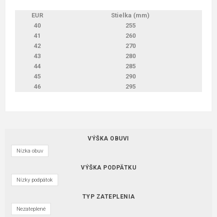
EUR
Stielka (mm)
40
255
41
260
42
270
43
280
44
285
45
290
46
295
VÝŠKA OBUVI
Nízka obuv
VÝŠKA PODPÄTKU
Nízky podpätok
TYP ZATEPLENIA
Nezateplené