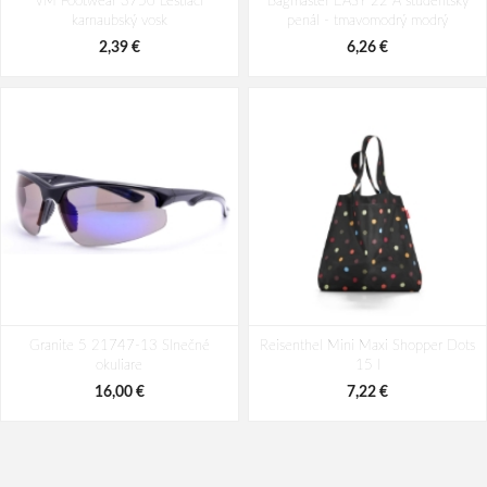
VM Footwear 3750 Leštiaci
bielo / šedé
Bagmaster EASY 22 A študentský
poltopánky hnedé
karnaubský vosk
penál - tmavomodrý modrý
56,78 €
77,66 €
70,98 €
2,39 €
6,26 €
Granite 5 21747-13 Slnečné
Reisenthel Mini Maxi Shopper Dots
okuliare
15 l
16,00 €
7,22 €