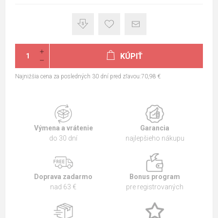
KÚPIŤ
Najnižšia cena za posledných 30 dní pred zľavou:70,98 €
Výmena a vrátenie
Garancia
do 30 dní
najlepšieho nákupu
Doprava zadarmo
Bonus program
nad 63 €
pre registrovaných